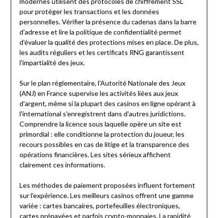
modernes utilisent des protocoles de chiffrement SSL
pour protéger les transactions et les données
personnelles. Vérifier la présence du cadenas dans la barre
d'adresse et lire la politique de confidentialité permet
d'évaluer la qualité des protections mises en place. De plus,
les audits réguliers et les certificats RNG garantissent
l'impartialité des jeux.
Sur le plan réglementaire, l'Autorité Nationale des Jeux
(ANJ) en France supervise les activités liées aux jeux
d'argent, même si la plupart des casinos en ligne opérant à
l'international s'enregistrent dans d'autres juridictions.
Comprendre la licence sous laquelle opère un site est
primordial : elle conditionne la protection du joueur, les
recours possibles en cas de litige et la transparence des
opérations financières. Les sites sérieux affichent
clairement ces informations.
Les méthodes de paiement proposées influent fortement
sur l'expérience. Les meilleurs casinos offrent une gamme
variée : cartes bancaires, portefeuilles électroniques,
cartes prépayées et parfois crypto-monnaies. La rapidité