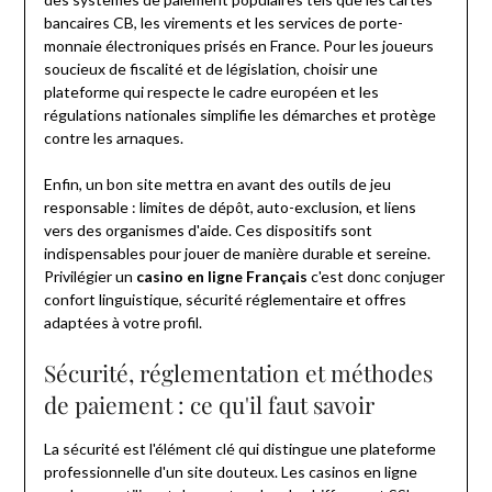
bancaires CB, les virements et les services de porte-
monnaie électroniques prisés en France. Pour les joueurs
soucieux de fiscalité et de législation, choisir une
plateforme qui respecte le cadre européen et les
régulations nationales simplifie les démarches et protège
contre les arnaques.
Enfin, un bon site mettra en avant des outils de jeu
responsable : limites de dépôt, auto-exclusion, et liens
vers des organismes d'aide. Ces dispositifs sont
indispensables pour jouer de manière durable et sereine.
Privilégier un
casino en ligne Français
c'est donc conjuger
confort linguistique, sécurité réglementaire et offres
adaptées à votre profil.
Sécurité, réglementation et méthodes
de paiement : ce qu'il faut savoir
La sécurité est l'élément clé qui distingue une plateforme
professionnelle d'un site douteux. Les casinos en ligne