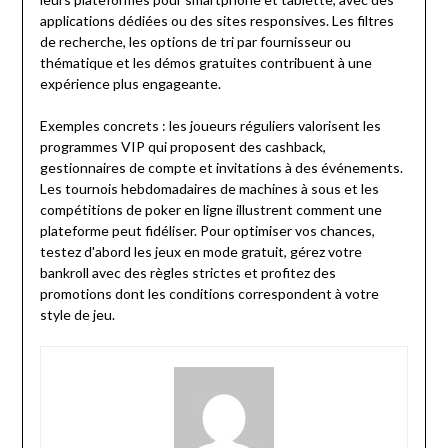
applications dédiées ou des sites responsives. Les filtres
de recherche, les options de tri par fournisseur ou
thématique et les démos gratuites contribuent à une
expérience plus engageante.
Exemples concrets : les joueurs réguliers valorisent les
programmes VIP qui proposent des cashback,
gestionnaires de compte et invitations à des événements.
Les tournois hebdomadaires de machines à sous et les
compétitions de poker en ligne illustrent comment une
plateforme peut fidéliser. Pour optimiser vos chances,
testez d'abord les jeux en mode gratuit, gérez votre
bankroll avec des règles strictes et profitez des
promotions dont les conditions correspondent à votre
style de jeu.