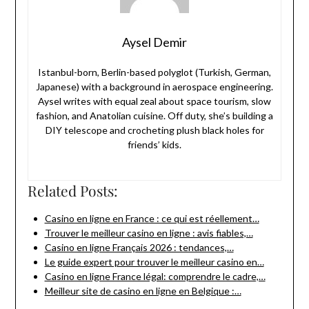
Aysel Demir
Istanbul-born, Berlin-based polyglot (Turkish, German,
Japanese) with a background in aerospace engineering.
Aysel writes with equal zeal about space tourism, slow
fashion, and Anatolian cuisine. Off duty, she’s building a
DIY telescope and crocheting plush black holes for
friends’ kids.
Related Posts:
Casino en ligne en France : ce qui est réellement…
Trouver le meilleur casino en ligne : avis fiables,…
Casino en ligne Français 2026 : tendances,…
Le guide expert pour trouver le meilleur casino en…
Casino en ligne France légal: comprendre le cadre,…
Meilleur site de casino en ligne en Belgique :…