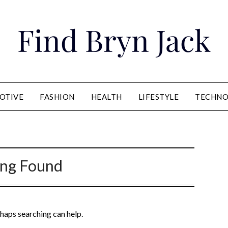
Find Bryn Jack
OTIVE
FASHION
HEALTH
LIFESTYLE
TECHNO
ing Found
rhaps searching can help.