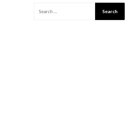
SEARCH
FOR: