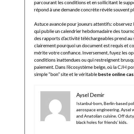
parcourant les conditions et en sollicitant le sup
répond à une demande concrète révèle souvent pl
Astuce avancée pour joueurs attentifs: observez le
qui publie un calendrier hebdomadaire des tournoi
des rapports d’activité téléchargeables prend au 
clairement pourquoi un document est requis et co
mérite votre confiance. Inversement, fuyez les opé
conditions inattendues ou qui restreignent brus
paiement. Dans l’écosystème belge, où la CJH pose 
simple “bon” site et le véritable
beste online cas
Aysel Demir
Istanbul-born, Berlin-based po
aerospace engineering. Aysel w
and Anatolian cuisine. Off duty
black holes for friends’ kids.