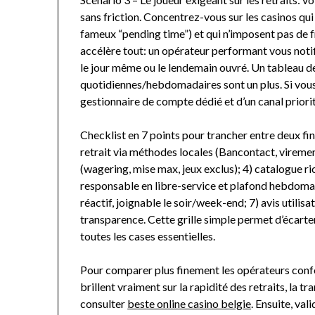
sans friction. Concentrez-vous sur les casinos qui 
fameux “pending time”) et qui n’imposent pas de f
accélère tout: un opérateur performant vous notif
le jour même ou le lendemain ouvré. Un tableau de s
quotidiennes/hebdomadaires sont un plus. Si vous j
gestionnaire de compte dédié et d’un canal priori
Checklist en 7 points pour trancher entre deux fin
retrait via méthodes locales (Bancontact, viremen
(wagering, mise max, jeux exclus); 4) catalogue ric
responsable en libre-service et plafond hebdomad
réactif, joignable le soir/week-end; 7) avis utilis
transparence. Cette grille simple permet d’écarte
toutes les cases essentielles.
Pour comparer plus finement les opérateurs confo
brillent vraiment sur la rapidité des retraits, la 
consulter
beste online casino belgie
. Ensuite, va