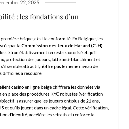
ecember 22, 2025
ilité : les fondations d’un
la première brique, c’est la conformité. En Belgique, les
vrée par la
Commission des Jeux de Hasard (CJH)
.
dossé à un établissement terrestre autorisé et qu’il
ux, protection des joueurs, lutte anti-blanchiment et
 s’il semble attractif, n’offre pas le même niveau de
 difficiles à résoudre.
llent casino en ligne belge chiffrera les données via
a en place des procédures KYC robustes (vérification
objectif: s’assurer que les joueurs ont plus de 21 ans,
IS
et qu’ils jouent dans un cadre légal. Cette vérification,
ion d’identité, accélère les retraits et renforce la