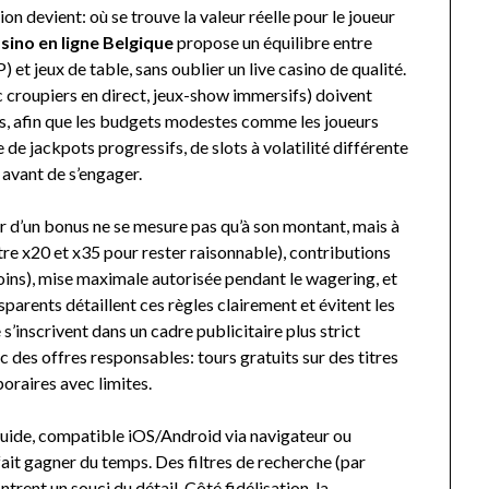
tion devient: où se trouve la valeur réelle pour le joueur
asino en ligne Belgique
propose un équilibre entre
 et jeux de table, sans oublier un live casino de qualité.
 croupiers en direct, jeux-show immersifs) doivent
s, afin que les budgets modestes comme les joueurs
de jackpots progressifs, de slots à volatilité différente
 avant de s’engager.
ur d’un bonus ne se mesure pas qu’à son montant, mais à
tre x20 et x35 pour rester raisonnable), contributions
oins), mise maximale autorisée pendant le wagering, et
sparents détaillent ces règles clairement et évitent les
’inscrivent dans un cadre publicitaire plus strict
nc des offres responsables: tours gratuits sur des titres
oraires avec limites.
fluide, compatible iOS/Android via navigateur ou
ait gagner du temps. Des filtres de recherche (par
trent un souci du détail. Côté fidélisation, la