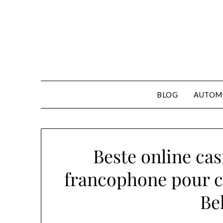
Skip
to
content
BLOG
AUTOM
Beste online cas
francophone pour c
Be