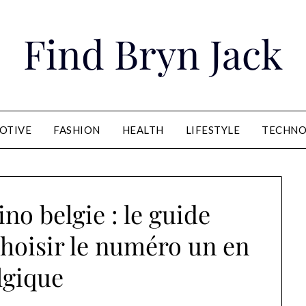
Find Bryn Jack
OTIVE
FASHION
HEALTH
LIFESTYLE
TECHNO
ino belgie : le guide
hoisir le numéro un en
lgique