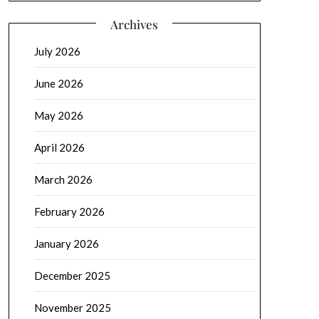
Archives
July 2026
June 2026
May 2026
April 2026
March 2026
February 2026
January 2026
December 2025
November 2025