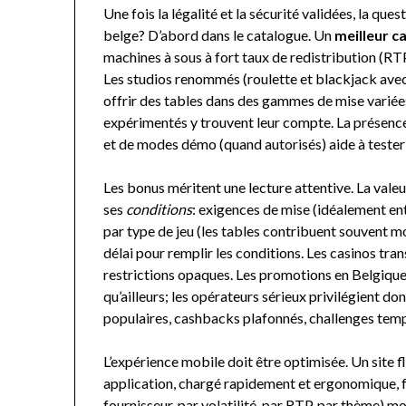
Une fois la légalité et la sécurité validées, la ques
belge? D’abord dans le catalogue. Un
meilleur c
machines à sous à fort taux de redistribution (RTP)
Les studios renommés (roulette et blackjack avec
offrir des tables dans des gammes de mise variée
expérimentés y trouvent leur compte. La présence 
et de modes démo (quand autorisés) aide à tester
Les bonus méritent une lecture attentive. La vale
ses
conditions
: exigences de mise (idéalement en
par type de jeu (les tables contribuent souvent m
délai pour remplir les conditions. Les casinos tran
restrictions opaques. Les promotions en Belgique s
qu’ailleurs; les opérateurs sérieux privilégient do
populaires, cashbacks plafonnés, challenges temp
L’expérience mobile doit être optimisée. Un site 
application, chargé rapidement et ergonomique, f
fournisseur, par volatilité, par RTP, par thème) mon