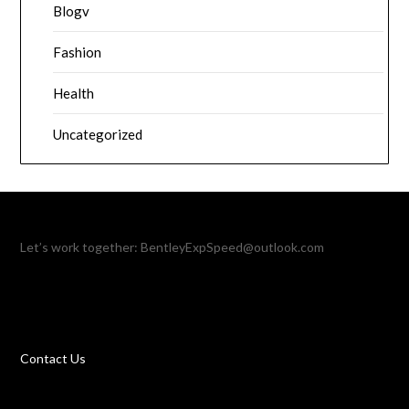
Blogv
Fashion
Health
Uncategorized
Let’s work together:
BentleyExpSpeed@outlook.com
Contact Us