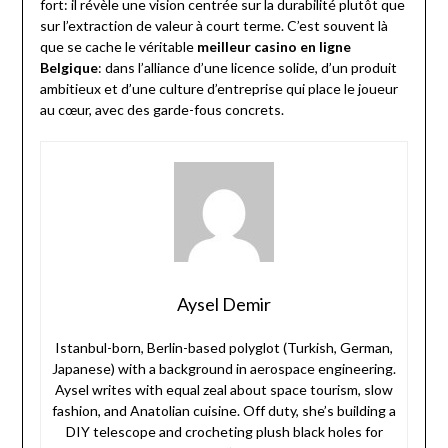
fort: il révèle une vision centrée sur la durabilité plutôt que
sur l’extraction de valeur à court terme. C’est souvent là
que se cache le véritable
meilleur casino en ligne
Belgique
: dans l’alliance d’une licence solide, d’un produit
ambitieux et d’une culture d’entreprise qui place le joueur
au cœur, avec des garde-fous concrets.
Aysel Demir
Istanbul-born, Berlin-based polyglot (Turkish, German,
Japanese) with a background in aerospace engineering.
Aysel writes with equal zeal about space tourism, slow
fashion, and Anatolian cuisine. Off duty, she’s building a
DIY telescope and crocheting plush black holes for