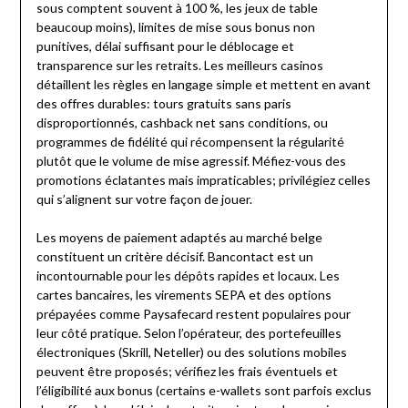
sous comptent souvent à 100 %, les jeux de table
beaucoup moins), limites de mise sous bonus non
punitives, délai suffisant pour le déblocage et
transparence sur les retraits. Les meilleurs casinos
détaillent les règles en langage simple et mettent en avant
des offres durables: tours gratuits sans paris
disproportionnés, cashback net sans conditions, ou
programmes de fidélité qui récompensent la régularité
plutôt que le volume de mise agressif. Méfiez-vous des
promotions éclatantes mais impraticables; privilégiez celles
qui s’alignent sur votre façon de jouer.
Les moyens de paiement adaptés au marché belge
constituent un critère décisif. Bancontact est un
incontournable pour les dépôts rapides et locaux. Les
cartes bancaires, les virements SEPA et des options
prépayées comme Paysafecard restent populaires pour
leur côté pratique. Selon l’opérateur, des portefeuilles
électroniques (Skrill, Neteller) ou des solutions mobiles
peuvent être proposés; vérifiez les frais éventuels et
l’éligibilité aux bonus (certains e-wallets sont parfois exclus