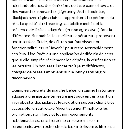
néerlandophones, des émissions de type game shows, et
des variantes innovantes (Lightning, Auto-Roulette,
Blackjack avec règles claires) rapprochent l’expérience du
réel. La qualité du streaming, la stabilité mobile et la
présence de limites adaptées (et non agressives) font la
différence. Sur mobile, les meilleurs opérateurs proposent
une interface fluide, des filtres par fournisseur ou
fonctionnalité, et un “favoris” pour retrouver rapidement
ses jeux. Une PWA ou une application dédiée n’a de sens
que si elle simplifie réellement les dépôts, la vérification et
les retraits. Un bon test: lancer trois jeux différents,
changer de réseau et revenir sur le lobby sans bug ni
déconnexion.
Exemples concrets du marché belge: un casino historique
adossé à une marque terrestre met souvent en avant un
live robuste, des jackpots locaux et un support client très
accessible; un autre axé “divertissement” multiplie les
promotions gamifiées et les mini-événements
hebdomadaires; une troisième enseigne mise sur
l’ergonomie, avec recherche de jeux intelligente, filtres par