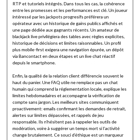
RTP et tutoriels intégrés. Dans tous les cas, la cohérence
entre les promesses et les performances est clé. Un joueur
intéressé par les jackpots progresifs préférera un
opérateur avec un historique de gains publics affichés et
une page dédiée aux gagnants récents. Un amateur de
blackjack live privilégiera des tables avec règles explicites,
historique de décisions et limites raisonnables. Un profil
plus mobile-first exigera une navigation épurée, un dépôt
via Bancontact en deux étapes et un live chat réactif
depuis le smartphone.
Enfin, la qualité de la relation client différencie souvent le
haut du panier. Une FAQ utile ne remplace pas un chat
humain qui comprend la réglementation locale, explique les
limites hebdomadaires et accompagne la vérification de
compte sans jargon. Les meilleurs sites communiquent
proactivement: emails confirmant les demandes de retrait,
alertes sur limites dépassées, et rappels de jeu
responsable. Ils n’hésitent pas à rappeler les outils de
modération, voire à suggérer un temps mort si l’activité
change brutalement. Ce souci d’éthique est un marqueur