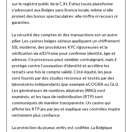
sur le registre public de la CJH. Évitez toute plateforme
s’adressant aux Belges sans licence locale, même si elle
promet des bonus spectaculaires: elle n’offre ni recours ni
garanties.
La sécurité des comptes et des transactions est un autre
pilier. Les casinos belges sérieux appliquent un chiffrement
SSL moderne, des procédures KYC rigoureuses et la
vérification via eID/Itsme pour confirmer identité, âge et
adresse. Ce processus peut sembler contraignant, mais il
protège contre l’usurpation d’identité et accélère les
retraits une fois le compte validé. Côté équité, les jeux
sont fournis par des studios reconnus et testés par des
laboratoires indépendants (par exemple eCOGRA ou GLI).
Les générateurs de nombres aléatoires (RNG) sont
examinés, et les taux de redistribution (RTP) sont
communiqués de manière transparente. Un casino qui
affiche les RTP jeu par jeu et explique ses contrôles inspire
nettement plus confiance.
La protection du joueur, enfin, est codifiée. La Belgique