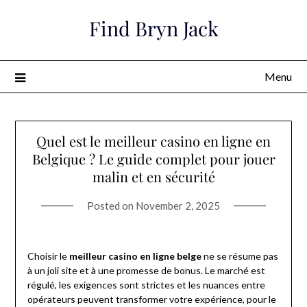
Skip
Find Bryn Jack
to
content
Menu
Quel est le meilleur casino en ligne en
Belgique ? Le guide complet pour jouer
malin et en sécurité
Posted on
November 2, 2025
Choisir le
meilleur casino en ligne belge
ne se résume pas
à un joli site et à une promesse de bonus. Le marché est
régulé, les exigences sont strictes et les nuances entre
opérateurs peuvent transformer votre expérience, pour le