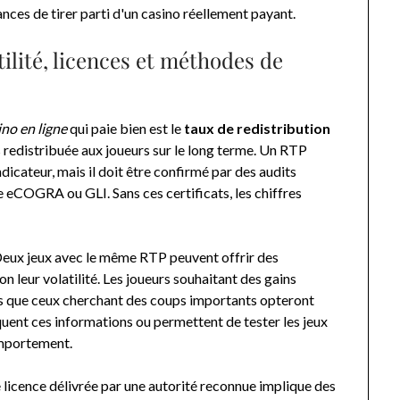
ances de tirer parti d'un casino réellement payant.
tilité, licences et méthodes de
ino en ligne
qui paie bien est le
taux de redistribution
s redistribuée aux joueurs sur le long terme. Un RTP
dicateur, mais il doit être confirmé par des audits
eCOGRA ou GLI. Sans ces certificats, les chiffres
 Deux jeux avec le même RTP peuvent offrir des
n leur volatilité. Les joueurs souhaitant des gains
ndis que ceux cherchant des coups importants opteront
iquent ces informations ou permettent de tester les jeux
omportement.
ne licence délivrée par une autorité reconnue implique des