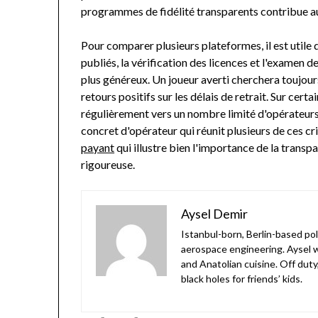
programmes de fidélité transparents contribue au
Pour comparer plusieurs plateformes, il est utile 
publiés, la vérification des licences et l'examen d
plus généreux. Un joueur averti cherchera toujours
retours positifs sur les délais de retrait. Sur cer
régulièrement vers un nombre limité d'opérateurs
concret d'opérateur qui réunit plusieurs de ces cr
payant
qui illustre bien l'importance de la transp
rigoureuse.
Aysel Demir
Istanbul-born, Berlin-based po
aerospace engineering. Aysel w
and Anatolian cuisine. Off duty
black holes for friends’ kids.