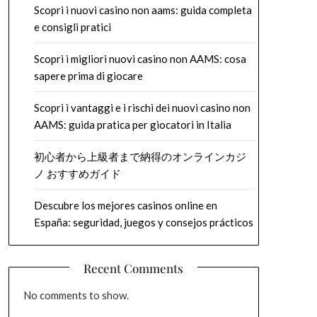
Scopri i nuovi casino non aams: guida completa
e consigli pratici
Scopri i migliori nuovi casino non AAMS: cosa
sapere prima di giocare
Scopri i vantaggi e i rischi dei nuovi casino non
AAMS: guida pratica per giocatori in Italia
初心者から上級者まで納得のオンラインカジ
ノ おすすめガイド
Descubre los mejores casinos online en
España: seguridad, juegos y consejos prácticos
Recent Comments
No comments to show.