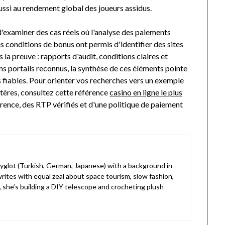
ssi au rendement global des joueurs assidus.
d'examiner des cas réels où l'analyse des paiements
es conditions de bonus ont permis d'identifier des sites
 la preuve : rapports d'audit, conditions claires et
tains portails reconnus, la synthèse de ces éléments pointe
 fiables. Pour orienter vos recherches vers un exemple
itères, consultez cette référence
casino en ligne le plus
arence, des RTP vérifiés et d'une politique de paiement
lyglot (Turkish, German, Japanese) with a background in
rites with equal zeal about space tourism, slow fashion,
, she’s building a DIY telescope and crocheting plush