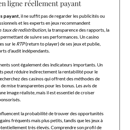
en ligne réellement payant
lus payant
, il ne suffit pas de regarder les publicités ou
essionnels et les experts en jeux recommandent
le
taux de redistribution
, la transparence des rapports, la
ls permettant de suivre ses performances. Un casino
es sur le
RTP
(return to player) de ses jeux et publie,
orts d'audit indépendants.
aiements sont également des indicateurs importants. Un
s peut réduire indirectement la rentabilité pour le
 Recherchez des casinos qui offrent des méthodes de
ns de mise transparentes pour les bonus. Les avis de
e image réaliste, mais il est essentiel de croiser
ponsorisés.
x influencent la probabilité de trouver des opportunités
 gains fréquents mais plus petits, tandis que les jeux à
otentiellement très élevés. Comprendre son profil de