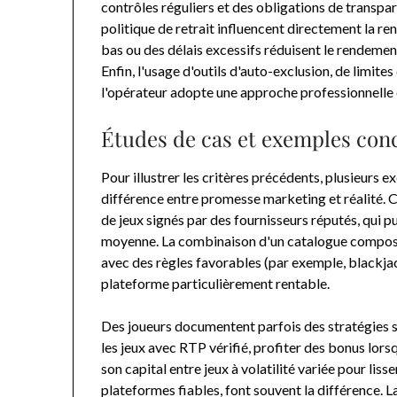
contrôles réguliers et des obligations de transpa
politique de retrait influencent directement la ren
bas ou des délais excessifs réduisent le rendement
Enfin, l'usage d'outils d'auto-exclusion, de limit
l'opérateur adopte une approche professionnelle 
Études de cas et exemples conc
Pour illustrer les critères précédents, plusieurs 
différence entre promesse marketing et réalité. C
de jeux signés par des fournisseurs réputés, qui p
moyenne. La combinaison d'un catalogue composé 
avec des règles favorables (par exemple, blackjac
plateforme particulièrement rentable.
Des joueurs documentent parfois des stratégies si
les jeux avec RTP vérifié, profiter des bonus lors
son capital entre jeux à volatilité variée pour lis
plateformes fiables, font souvent la différence. 