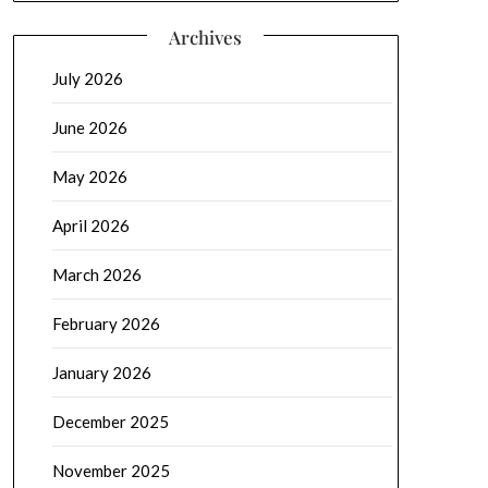
Archives
July 2026
June 2026
May 2026
April 2026
March 2026
February 2026
January 2026
December 2025
November 2025