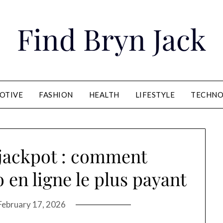
Find Bryn Jack
OTIVE
FASHION
HEALTH
LIFESTYLE
TECHNO
 jackpot : comment
 en ligne le plus payant
February 17, 2026