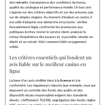
des
retraits
, transparence des conditions de bonus,
qualité du catalogue et performance mobile. Un bon
avis
s’appuie sur des critères objectifs et sur des preuves, pas
sur de simples slogans. Au moment d’évaluer un casino, il
est utile d’adopter une démarche structurée : vérifier
l’encadrement légal, confronter les promesses aux
politiques écrites, tester le service client, analyser le
retour d’expérience des joueurs et, si possible, simuler un
dépôt et un retrait. Voici comment bâtir un jugement
solide.
Les critères essentiels qui fondent un
avis fiable sur le meilleur casino en
ligne
La base d’un
avis
crédible tient à la
licence
et à la
conformité. Les régulateurs réputés (par exemple, ceux qui
imposent un contrôle des fonds, des audits et des
dispositifs de jeu responsable) exigent des standards
élevés : chiffrement
TLS/SSL
, ségrégation des fonds, règles
KYC strictes et politiques de lutte contre le blanchiment.