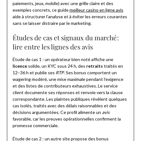
paiements, jeux, mobile) avec une grille claire et des
exemples concrets, ce guide
meilleur casino en ligne avis
aide à structurer l’analyse et à éviter les erreurs courantes
sans se laisser distraire par le marketing.
Études de cas et signaux du marché :
lire entre les lignes des avis
Étude de cas 1 : un opérateur bien noté affiche une
licence
solide, un KYC sous 24 h, des
retraits
traités en
12–36 h et publie ses
RTP
. Ses bonus comportent un
wagering modéré, une mise maximale pendant l’exigence
et des listes de contributeurs exhaustives. Le service
client documente ses réponses et renvoie vers la clause
correspondante. Les plaintes publiques révèlent quelques
cas isolés, traités avec des délais raisonnables et des
décisions argumentées. Ce profil alimente un
avis
favorable, car les preuves opérationnelles confirment la
promesse commerciale.
Étude de cas 2 : un autre site propose des bonus