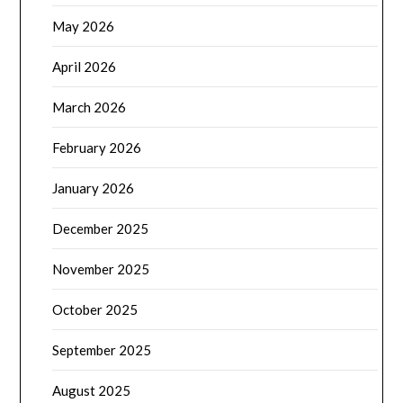
May 2026
April 2026
March 2026
February 2026
January 2026
December 2025
November 2025
October 2025
September 2025
August 2025