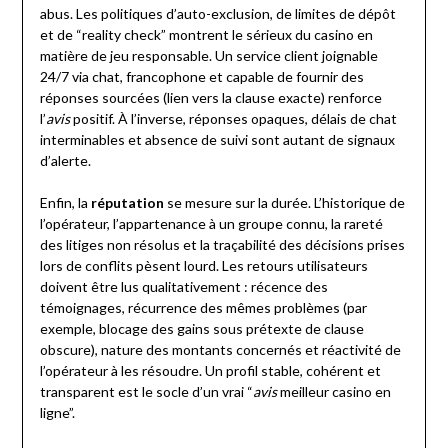
abus. Les politiques d’auto-exclusion, de limites de dépôt
et de “reality check” montrent le sérieux du casino en
matière de jeu responsable. Un service client joignable
24/7 via chat, francophone et capable de fournir des
réponses sourcées (lien vers la clause exacte) renforce
l’
avis
positif. À l’inverse, réponses opaques, délais de chat
interminables et absence de suivi sont autant de signaux
d’alerte.
Enfin, la
réputation
se mesure sur la durée. L’historique de
l’opérateur, l’appartenance à un groupe connu, la rareté
des litiges non résolus et la traçabilité des décisions prises
lors de conflits pèsent lourd. Les retours utilisateurs
doivent être lus qualitativement : récence des
témoignages, récurrence des mêmes problèmes (par
exemple, blocage des gains sous prétexte de clause
obscure), nature des montants concernés et réactivité de
l’opérateur à les résoudre. Un profil stable, cohérent et
transparent est le socle d’un vrai “
avis
meilleur casino en
ligne”.