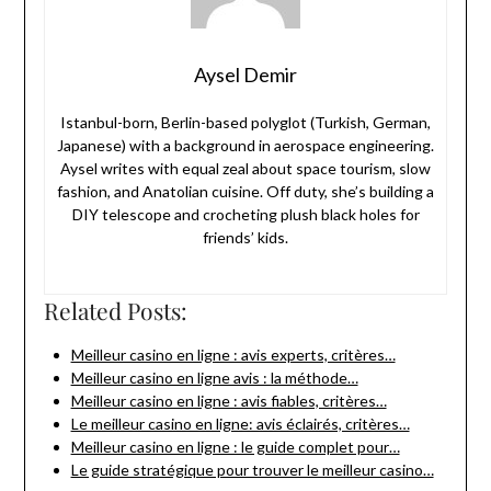
Aysel Demir
Istanbul-born, Berlin-based polyglot (Turkish, German,
Japanese) with a background in aerospace engineering.
Aysel writes with equal zeal about space tourism, slow
fashion, and Anatolian cuisine. Off duty, she’s building a
DIY telescope and crocheting plush black holes for
friends’ kids.
Related Posts:
Meilleur casino en ligne : avis experts, critères…
Meilleur casino en ligne avis : la méthode…
Meilleur casino en ligne : avis fiables, critères…
Le meilleur casino en ligne: avis éclairés, critères…
Meilleur casino en ligne : le guide complet pour…
Le guide stratégique pour trouver le meilleur casino…