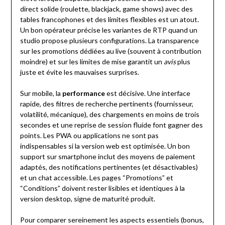
direct solide (roulette, blackjack, game shows) avec des
tables francophones et des limites flexibles est un atout.
Un bon opérateur précise les variantes de RTP quand un
studio propose plusieurs configurations. La transparence
sur les promotions dédiées au live (souvent à contribution
moindre) et sur les limites de mise garantit un
avis
plus
juste et évite les mauvaises surprises.
Sur mobile, la
performance
est décisive. Une interface
rapide, des filtres de recherche pertinents (fournisseur,
volatilité, mécanique), des chargements en moins de trois
secondes et une reprise de session fluide font gagner des
points. Les PWA ou applications ne sont pas
indispensables si la version web est optimisée. Un bon
support sur smartphone inclut des moyens de paiement
adaptés, des notifications pertinentes (et désactivables)
et un chat accessible. Les pages “Promotions” et
“Conditions” doivent rester lisibles et identiques à la
version desktop, signe de maturité produit.
Pour comparer sereinement les aspects essentiels (bonus,