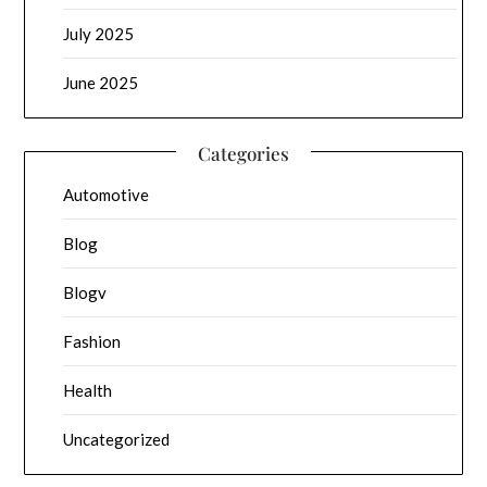
July 2025
June 2025
Categories
Automotive
Blog
Blogv
Fashion
Health
Uncategorized