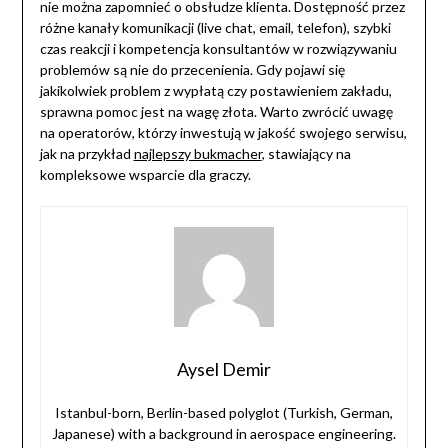
nie można zapomnieć o obsłudze klienta. Dostępność przez
różne kanały komunikacji (live chat, email, telefon), szybki
czas reakcji i kompetencja konsultantów w rozwiązywaniu
problemów są nie do przecenienia. Gdy pojawi się
jakikolwiek problem z wypłatą czy postawieniem zakładu,
sprawna pomoc jest na wagę złota. Warto zwrócić uwagę
na operatorów, którzy inwestują w jakość swojego serwisu,
jak na przykład
najlepszy bukmacher
, stawiający na
kompleksowe wsparcie dla graczy.
Aysel Demir
Istanbul-born, Berlin-based polyglot (Turkish, German,
Japanese) with a background in aerospace engineering.