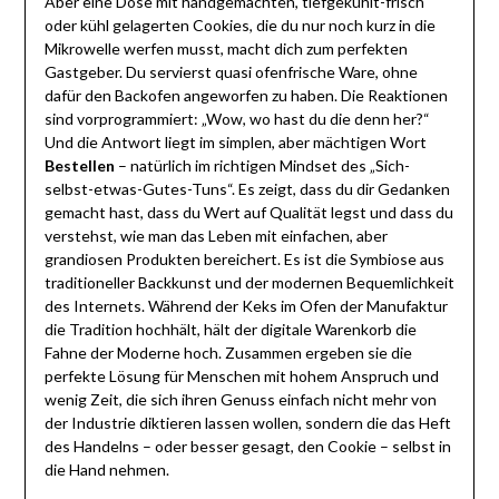
Aber eine Dose mit handgemachten, tiefgekühlt-frisch
oder kühl gelagerten Cookies, die du nur noch kurz in die
Mikrowelle werfen musst, macht dich zum perfekten
Gastgeber. Du servierst quasi ofenfrische Ware, ohne
dafür den Backofen angeworfen zu haben. Die Reaktionen
sind vorprogrammiert: „Wow, wo hast du die denn her?“
Und die Antwort liegt im simplen, aber mächtigen Wort
Bestellen
– natürlich im richtigen Mindset des „Sich-
selbst-etwas-Gutes-Tuns“. Es zeigt, dass du dir Gedanken
gemacht hast, dass du Wert auf Qualität legst und dass du
verstehst, wie man das Leben mit einfachen, aber
grandiosen Produkten bereichert. Es ist die Symbiose aus
traditioneller Backkunst und der modernen Bequemlichkeit
des Internets. Während der Keks im Ofen der Manufaktur
die Tradition hochhält, hält der digitale Warenkorb die
Fahne der Moderne hoch. Zusammen ergeben sie die
perfekte Lösung für Menschen mit hohem Anspruch und
wenig Zeit, die sich ihren Genuss einfach nicht mehr von
der Industrie diktieren lassen wollen, sondern die das Heft
des Handelns – oder besser gesagt, den Cookie – selbst in
die Hand nehmen.