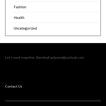
Fashion
Health
Uncategorized
Let’s work together:
BentleyExpSpeed@outlook.com
Contact Us