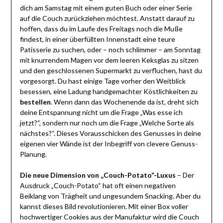
dich am Samstag mit einem guten Buch oder einer Serie
auf die Couch zurückziehen möchtest. Anstatt darauf zu
hoffen, dass du im Laufe des Freitags noch die Muße
findest, in einer überfüllten Innenstadt eine teure
Patisserie zu suchen, oder – noch schlimmer – am Sonntag
mit knurrendem Magen vor dem leeren Keksglas zu sitzen
und den geschlossenen Supermarkt zu verfluchen, hast du
vorgesorgt. Du hast einige Tage vorher den Weitblick
besessen, eine Ladung handgemachter Köstlichkeiten zu
bestellen
. Wenn dann das Wochenende da ist, dreht sich
deine Entspannung nicht um die Frage „Was esse ich
jetzt?“, sondern nur noch um die Frage „Welche Sorte als
nächstes?“. Dieses Vorausschicken des Genusses in deine
eigenen vier Wände ist der Inbegriff von clevere Genuss-
Planung.
Die neue Dimension von „Couch-Potato“-Luxus
– Der
Ausdruck „Couch-Potato“ hat oft einen negativen
Beiklang von Trägheit und ungesundem Snacking. Aber du
kannst dieses Bild revolutionieren. Mit einer Box voller
hochwertiger Cookies aus der Manufaktur wird die Couch