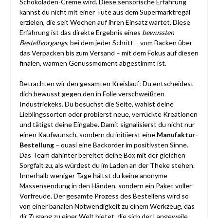
Schokoladen-Creme wird. Diese sensorische Erfahrung
kannst du nicht mit einer Tüte aus dem Supermarktregal
erzielen, die seit Wochen auf ihren Einsatz wartet. Diese
Erfahrung ist das direkte Ergebnis eines
bewussten
Bestellvorgangs
, bei dem jeder Schritt – vom Backen über
das Verpacken bis zum Versand – mit dem Fokus auf diesen
finalen, warmen Genussmoment abgestimmt ist.
Betrachten wir den gesamten Kreislauf: Du entscheidest
dich bewusst gegen den in Folie verschweißten
Industriekeks. Du besuchst die Seite, wählst deine
Lieblingssorten oder probierst neue, verrückte Kreationen
und tätigst deine Eingabe. Damit signalisierst du nicht nur
einen Kaufwunsch, sondern du initiierst eine
Manufaktur-
Bestellung
– quasi eine Backorder im positivsten Sinne.
Das Team dahinter bereitet deine Box mit der gleichen
Sorgfalt zu, als würdest du im Laden an der Theke stehen.
Innerhalb weniger Tage hältst du keine anonyme
Massensendung in den Händen, sondern ein Paket voller
Vorfreude. Der gesamte Prozess des Bestellens wird so
von einer banalen Notwendigkeit zu einem Werkzeug, das
dir Zugang zu einer Welt bietet, die sich der Langeweile