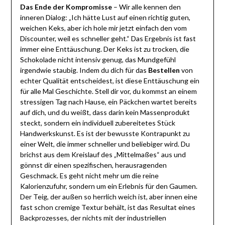
Das Ende der Kompromisse
– Wir alle kennen den
inneren Dialog: „Ich hätte Lust auf einen richtig guten,
weichen Keks, aber ich hole mir jetzt einfach den vom
Discounter, weil es schneller geht.“ Das Ergebnis ist fast
immer eine Enttäuschung. Der Keks ist zu trocken, die
Schokolade nicht intensiv genug, das Mundgefühl
irgendwie staubig. Indem du dich für das
Bestellen
von
echter Qualität entscheidest, ist diese Enttäuschung ein
für alle Mal Geschichte. Stell dir vor, du kommst an einem
stressigen Tag nach Hause, ein Päckchen wartet bereits
auf dich, und du weißt, dass darin kein Massenprodukt
steckt, sondern ein individuell zubereitetes Stück
Handwerkskunst. Es ist der bewusste Kontrapunkt zu
einer Welt, die immer schneller und beliebiger wird. Du
brichst aus dem Kreislauf des „Mittelmaßes“ aus und
gönnst dir einen spezifischen, herausragenden
Geschmack. Es geht nicht mehr um die reine
Kalorienzufuhr, sondern um ein Erlebnis für den Gaumen.
Der Teig, der außen so herrlich weich ist, aber innen eine
fast schon cremige Textur behält, ist das Resultat eines
Backprozesses, der nichts mit der industriellen