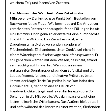
weichem Teig und intensiven Zutaten.
Der Moment der Wahrheit: Vom Paket in die
Mikrowelle
– Der kritischste Punkt beim
Bestellen
von
Backwaren ist die Frage: Wie kommt es an? Die Angst vor
zerbröselten Resten oder ausgelaufenen Füllungen ist oft
ein Hemmnis. Doch genau hier entfaltet eine durchdachte
Logistik ihre Wirkung. Das Ziel ist es nicht, einen
Dauerkonsumartikel zu versenden, sondern ein
Frischeerlebnis. Ein handgemachter Cookie soll nicht in
einem Warenlager auf seine vage Auslieferung warten. Er
soll gebacken werden mit dem Wissen, dass bald jemand
sehnsüchtig auf ihn wartet. Wenn du an einem
entspannten Sonntagabend auf dem Sofa sitzt und die
Lust aufkommt, ist dies der ultimative Prüfstein. Jetzt
kommt der Magic Trick: Du greifst in die Box, holst den
Cookie heraus, der noch diesen Hauch von
Handwerklichkeit trägt, und legst ihn für exakt dreißig
Sekunden in die Mikrowelle. Was dann passiert, ist eine
kleine kulinarische Offenbarung. Das Äußere bleibt stabil
und soft, während das Innere zu einer warmen, fließenden