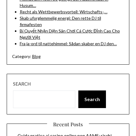
Husum…
Recht als Wettbewerbsvorteil: Wirtschafts-,…
Skab uforglemmelig energi: Den rette DJ til
firmafesten
Bí Quyết Nhận Diện Sân Chơi Cá Cược Đỉnh Cao Cho
Người Việt
Fra ja-ord til nattehimmel: Sådan skaber en DJ den…
Category:
Blog
SEARCH
Search
Recent Posts
Guida pratica ai casino online non AAMS: rischi,