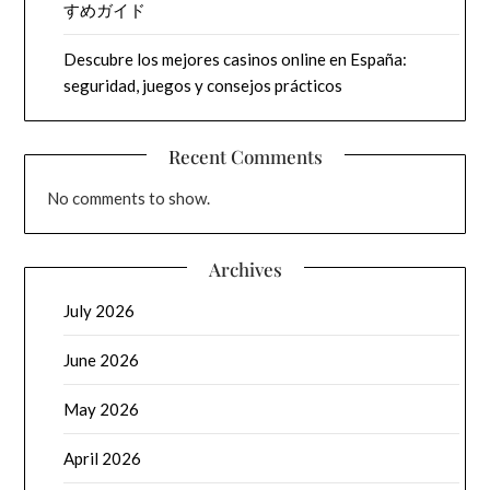
すめガイド
Descubre los mejores casinos online en España:
seguridad, juegos y consejos prácticos
Recent Comments
No comments to show.
Archives
July 2026
June 2026
May 2026
April 2026