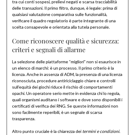
tra cui conti sospesi, prelievi negati e scarsa tracciabilità
delle transazioni. Il primo filtro, dunque, è legale: prima di
qualsiasi valutazione comparativa sulle funzionalità,
verificare il quadro regolatorio è parte integrante di una
scelta consapevole e orientata alla tutela personale.
Come riconoscere qualità e sicurezza:
criteri e segnali di allarme
La selezione delle piattaforme “migliori” non si esaurisce in
un elenco di marchi: è un processo. Il primo criterio è la
licenza. Anche in assenza di ADM, la presenza di una licenza
riconosciuta, procedure antiriciclaggio chiare e controlli
sull’equità dei giochi riduce il rischio di comportamenti
opachi. Un operatore serio mette in evidenza chi lo regola,
quali organismi auditano i software e dove sono disponibili i
certificati di verifica dei RNG. Se queste informazioni non
sono facilmente reperibili, è un segnale di scarsa
trasparenza.
Altro punto cruciale è la chiarezza dei
termini e condizioni
.