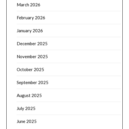
March 2026
February 2026
January 2026
December 2025
November 2025
October 2025
September 2025
August 2025
July 2025
June 2025