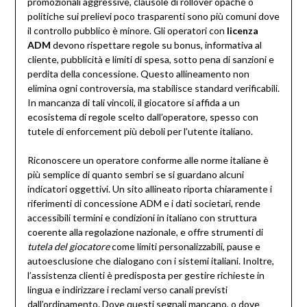
promozionali aggressive, clausole di rollover opache o
politiche sui prelievi poco trasparenti sono più comuni dove
il controllo pubblico è minore. Gli operatori con
licenza
ADM
devono rispettare regole su bonus, informativa al
cliente, pubblicità e limiti di spesa, sotto pena di sanzioni e
perdita della concessione. Questo allineamento non
elimina ogni controversia, ma stabilisce standard verificabili.
In mancanza di tali vincoli, il giocatore si affida a un
ecosistema di regole scelto dall’operatore, spesso con
tutele di enforcement più deboli per l’utente italiano.
Riconoscere un operatore conforme alle norme italiane è
più semplice di quanto sembri se si guardano alcuni
indicatori oggettivi. Un sito allineato riporta chiaramente i
riferimenti di concessione ADM e i dati societari, rende
accessibili termini e condizioni in italiano con struttura
coerente alla regolazione nazionale, e offre strumenti di
tutela del giocatore
come limiti personalizzabili, pause e
autoesclusione che dialogano con i sistemi italiani. Inoltre,
l’assistenza clienti è predisposta per gestire richieste in
lingua e indirizzare i reclami verso canali previsti
dall’ordinamento. Dove questi segnali mancano, o dove