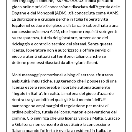
Nel linguaggio comune, “
siti non AAMS
” indica portali di
gioco online privi di concessione rilasciata dall’Agenzia delle
Dogane e dei Monopoli (ADM), già conosciuta come AAMS.
La distinzione è cruciale perché in Italia l’
operatività
legale
nel settore del gioco a distanza è subordinata a una
concessione/licenza ADM, che impone requisiti stringenti
su trasparenza, tutela del giocatore, prevenzione del
riciclaggio e controllo tecnico dei sistemi. Senza questa
licenza, l’operatore non è autorizzato a offrire servizi di
gioco a utenti situati sul territorio italiano, anche se
detiene permessi rilasciati da altre giurisdizioni.
Molti messaggi promozionali e blog di settore sfruttano
ambiguità linguistiche, suggerendo che il possesso di una
licenza estera renderebbe il portale automaticamente
“
legale in Italia
”. In realtà, la materia del gioco d’azzardo
rientra tra gli ambiti nei quali gli Stati membri dell’UE
mantengono ampi margini di regolazione per motivi di
ordine pubblico, tutela dei consumatori e prevenzione del
crimine. Ciò significa che una licenza valida a Malta, Curacao
o Gibilterra non consente di sostituire la concessione
italiana quando l’offerta è rivolta a residenti in Italia. Le