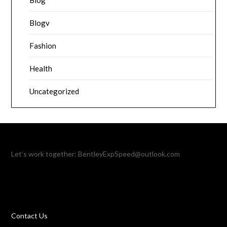
Blog
Blogv
Fashion
Health
Uncategorized
Let’s work together:
BentleyExpSpeed@outlook.com
Contact Us