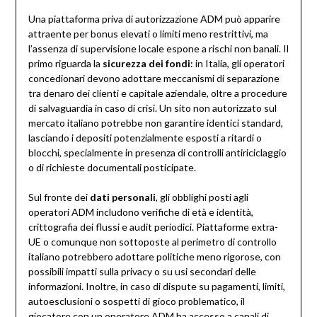
Una piattaforma priva di autorizzazione ADM può apparire
attraente per bonus elevati o limiti meno restrittivi, ma
l’assenza di supervisione locale espone a rischi non banali. Il
primo riguarda la
sicurezza dei fondi
: in Italia, gli operatori
concedionari devono adottare meccanismi di separazione
tra denaro dei clienti e capitale aziendale, oltre a procedure
di salvaguardia in caso di crisi. Un sito non autorizzato sul
mercato italiano potrebbe non garantire identici standard,
lasciando i depositi potenzialmente esposti a ritardi o
blocchi, specialmente in presenza di controlli antiriciclaggio
o di richieste documentali posticipate.
Sul fronte dei
dati personali
, gli obblighi posti agli
operatori ADM includono verifiche di età e identità,
crittografia dei flussi e audit periodici. Piattaforme extra-
UE o comunque non sottoposte al perimetro di controllo
italiano potrebbero adottare politiche meno rigorose, con
possibili impatti sulla privacy o su usi secondari delle
informazioni. Inoltre, in caso di dispute su pagamenti, limiti,
autoesclusioni o sospetti di gioco problematico, il
giocatore con un operatore ADM ha accesso a canali di