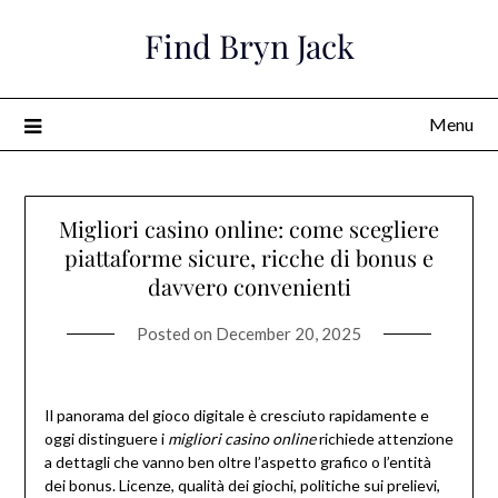
Skip
Find Bryn Jack
to
content
Menu
Migliori casino online: come scegliere
piattaforme sicure, ricche di bonus e
davvero convenienti
Posted on
December 20, 2025
Il panorama del gioco digitale è cresciuto rapidamente e
oggi distinguere i
migliori casino online
richiede attenzione
a dettagli che vanno ben oltre l’aspetto grafico o l’entità
dei bonus. Licenze, qualità dei giochi, politiche sui prelievi,