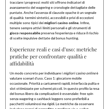
tracciare i progressi: molti siti offrono indicatori di
avanzamento del wagering e cronologie dettagliate delle
puntate. Anche l’assenza di clausole opache è un segnale
di qualità: termini sintetici, accessibili e privi di eccezioni
multiple sono tipici dei
migliori casino online
. Infine,
tenere sempre attivi i limiti personali e gli strumenti di
gioco responsabile
preserva l’esperienza e riduce il rischio
di scelte impulsive dettate dal bonus hunting.
Esperienze reali e casi d’uso: metriche
pratiche per confrontare qualità e
affidabilità
Un modo concreto per individuare i
migliori casino online
è
valutare scenari d’uso. Caso 1: giocatore mobile
occasionale. Priorità a caricamenti rapidi, interfaccia pulita e
slot ottimizzate per schermi piccoli. In questo profilo la resa
del bonus libero da complicazioni è essenziale: free spin
senza wagering o cashback leggero sono preferibili a
pacchetti voluminosi ma rigidi. Le metriche da osservare
includono tempi di
accredito e prelievo
via e-wallet