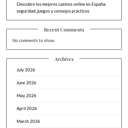
Descubre los mejores casinos online en España:
seguridad, juegos y consejos prácticos
Recent Comments
No comments to show.
Archives
July 2026
June 2026
May 2026
April 2026
March 2026