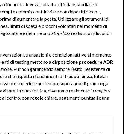
 verificare la
licenza
sull’albo ufficiale, studiare le
o, tempi e commissioni. Iniziare con depositi piccoli,
à prima di aumentare la posta. Utilizzare gli strumenti di
a, limiti di spesa e blocchi volontari nei momenti di
egoziabile e definire uno
stop-loss
realistico riducono i
ersazioni, transazioni e condizioni attive al momento
o enti di testing mettono a disposizione
procedure ADR
zione. Pur non garantendo sempre l’esito, l’esistenza di
tore che rispetta i fondamenti di
trasparenza
, tutela i
 un valore superiore nel tempo, superando di gran lunga
iante. In quest’ottica, diventano realmente “
i migliori
e al centro, con regole chiare, pagamenti puntuali e una