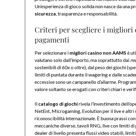
Un’esperienza di gioco solida non nasce da una 
sicurezza
, trasparenza e responsabilità.
Criteri per scegliere i miglior
pagamenti
Per selezionare i
migliori casino non AAMS
è uti
valutano solo dall’importo, ma soprattutto dai
re
sostenibili di 60x o oltre), dal peso dei giochi (sp
limiti di puntata durante il wagering e dalle scad
eccessive sono un campanello d’allarme. Progra
valore soltanto se erogati con criteri chiari e verif
Il
catalogo di giochi
rivela l’investimento dell’o
NetEnt, Microgaming, Evolution per il live e altri 
riconoscibilità internazionale. È buona prassi cont
meccaniche diverse, tavoli RNG, live con limiti di
dealer di livello presenta flussi video stabili, limi