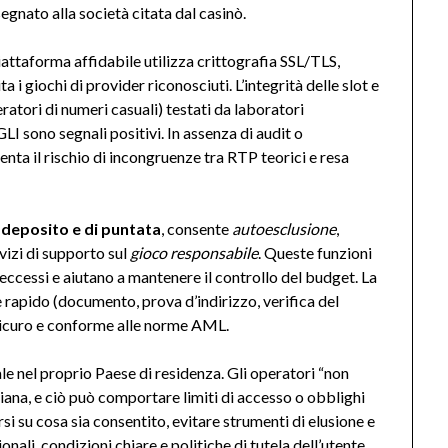
segnato alla società citata dal casinò.
iattaforma affidabile utilizza crittografia SSL/TLS,
i giochi di provider riconosciuti. L’integrità delle slot e
atori di numeri casuali) testati da laboratori
 sono segnali positivi. In assenza di audit o
enta il rischio di incongruenze tra RTP teorici e resa
di deposito e di puntata
, consente
autoesclusione
,
rvizi di supporto sul
gioco responsabile
. Queste funzioni
eccessi e aiutano a mantenere il controllo del budget. La
rapido (documento, prova d’indirizzo, verifica del
icuro e conforme alle norme AML.
ale nel proprio Paese di residenza. Gli operatori “non
iana, e ciò può comportare limiti di accesso o obblighi
rsi su cosa sia consentito, evitare strumenti di elusione e
nali, condizioni chiare e politiche di tutela dell’utente.