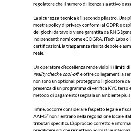
regolatore che il numero di licenza sia attivo e as
La
sicurezza tecnica
è il secondo pilastro. Una p
mostra policy di privacy conformi al GDPR e ospita 
dei giochi da tavolo viene garantita da RNG (gener
indipendenti: nomi come eCOGRA, iTech Labs o GLI
certificazioni, la trasparenza risulta debole e aum
reale.
Un operatore d’eccellenza rende visibili i
limiti 
reality check
e
cool-off
, e offre collegamenti a se
non sono un optional: proteggono il giocatore da 
presenza di un programma di verifica KYC terso e 
metodo di pagamento) segnala un ambiente più s
Infine, occorre considerare l’aspetto legale e fisc
AAMS” non rientrano nella regolazione locale ital
tributari specifici. L’approccio corretto è informa
prediligere siti che rispettano normative internazio