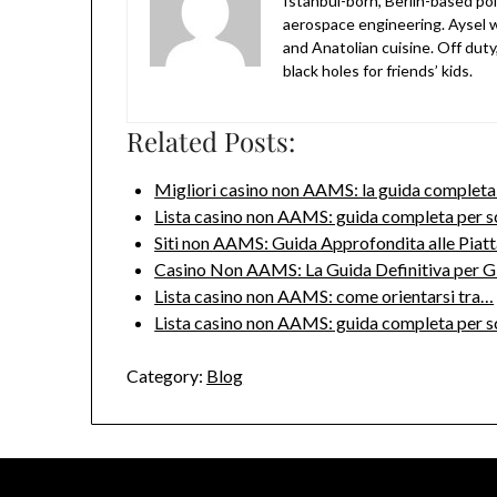
Istanbul-born, Berlin-based po
aerospace engineering. Aysel w
and Anatolian cuisine. Off duty
black holes for friends’ kids.
Related Posts:
Migliori casino non AAMS: la guida complet
Lista casino non AAMS: guida completa per s
Siti non AAMS: Guida Approfondita alle Pia
Casino Non AAMS: La Guida Definitiva per G
Lista casino non AAMS: come orientarsi tra…
Lista casino non AAMS: guida completa per s
Category:
Blog