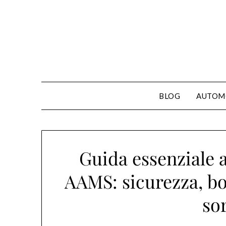
Skip
to
content
BLOG
AUTOM
Guida essenziale a
AAMS: sicurezza, b
so