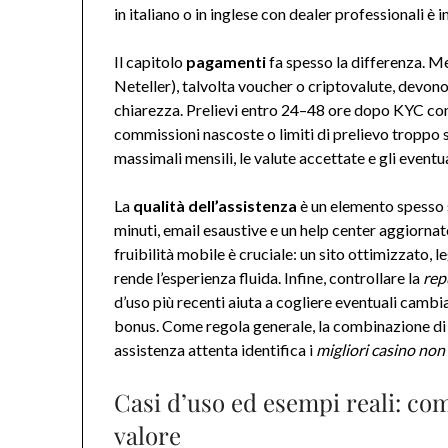
in italiano o in inglese con dealer professionali è i
Il capitolo
pagamenti
fa spesso la differenza. Me
Neteller), talvolta voucher o criptovalute, devo
chiarezza. Prelievi entro 24–48 ore dopo KYC c
commissioni nascoste o limiti di prelievo troppo s
massimali mensili, le valute accettate e gli eventua
La
qualità dell’assistenza
è un elemento spesso s
minuti, email esaustive e un help center aggiornato
fruibilità mobile è cruciale: un sito ottimizzato,
rende l’esperienza fluida. Infine, controllare la
rep
d’uso più recenti aiuta a cogliere eventuali cambi
bonus. Come regola generale, la combinazione di bon
assistenza attenta identifica i
migliori casino n
Casi d’uso ed esempi reali: com
valore