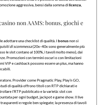
promozione aggressiva, bensì dalla somma di
licenza
,
i casino non AAMS: bonus, giochi e
le adottare una checklist di qualità. I
bonus
non si
quisiti di scommessa
(20x–40x sono generalmente più
esso le slot contano al 100%, i tavoli molto meno), dai
enze. Promozioni con termini oscuri o con limitazioni
mmi VIP e cashback possono essere un plus, ma hanno
icabili.
peratore. Provider come Pragmatic Play, Play’n GO,
studi di qualità offrono titoli con RTP dichiarati e
rollare l’RTP pubblicato e la varietà: slot con
 puntata per ogni budget, jackpot e game show. Il live
ti trasparenti e regole ben spiegate; la presenza di tavoli