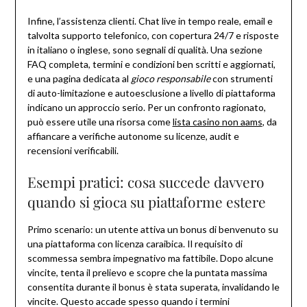
Infine, l’assistenza clienti. Chat live in tempo reale, email e
talvolta supporto telefonico, con copertura 24/7 e risposte
in italiano o inglese, sono segnali di qualità. Una sezione
FAQ completa, termini e condizioni ben scritti e aggiornati,
e una pagina dedicata al
gioco responsabile
con strumenti
di auto-limitazione e autoesclusione a livello di piattaforma
indicano un approccio serio. Per un confronto ragionato,
può essere utile una risorsa come
lista casino non aams
, da
affiancare a verifiche autonome su licenze, audit e
recensioni verificabili.
Esempi pratici: cosa succede davvero
quando si gioca su piattaforme estere
Primo scenario: un utente attiva un bonus di benvenuto su
una piattaforma con licenza caraibica. Il requisito di
scommessa sembra impegnativo ma fattibile. Dopo alcune
vincite, tenta il prelievo e scopre che la puntata massima
consentita durante il bonus è stata superata, invalidando le
vincite. Questo accade spesso quando i termini