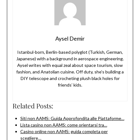
Aysel Demir
Istanbul-born, Berlin-based polyglot (Turkish, German,
Japanese) with a background in aerospace engineering.
Aysel writes with equal zeal about space tourism, slow
fashion, and Anatolian cuisine. Off duty, she’s building a
DIY telescope and crocheting plush black holes for
friends’ kids.
Related Posts:
Siti non AAMS: Guida Approfondita alle Piattaforme…
Lista casino non AAMS: come orientarsi tra…
Casino online non AAMS: guida completa per
scegliere…