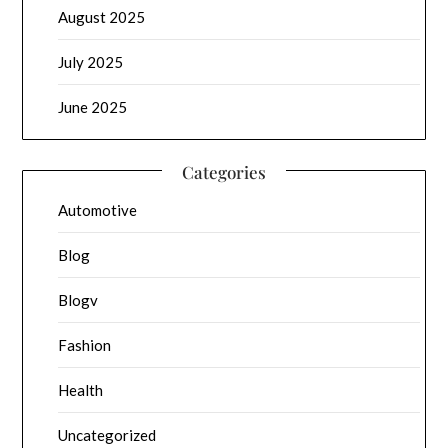
August 2025
July 2025
June 2025
Categories
Automotive
Blog
Blogv
Fashion
Health
Uncategorized