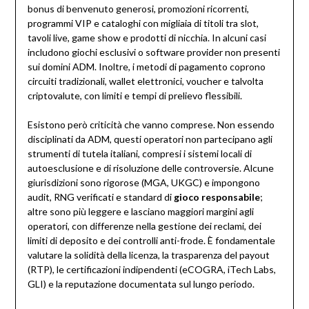
bonus di benvenuto generosi, promozioni ricorrenti,
programmi VIP e cataloghi con migliaia di titoli tra slot,
tavoli live, game show e prodotti di nicchia. In alcuni casi
includono giochi esclusivi o software provider non presenti
sui domini ADM. Inoltre, i metodi di pagamento coprono
circuiti tradizionali, wallet elettronici, voucher e talvolta
criptovalute, con limiti e tempi di prelievo flessibili.
Esistono però criticità che vanno comprese. Non essendo
disciplinati da ADM, questi operatori non partecipano agli
strumenti di tutela italiani, compresi i sistemi locali di
autoesclusione e di risoluzione delle controversie. Alcune
giurisdizioni sono rigorose (MGA, UKGC) e impongono
audit, RNG verificati e standard di
gioco responsabile
;
altre sono più leggere e lasciano maggiori margini agli
operatori, con differenze nella gestione dei reclami, dei
limiti di deposito e dei controlli anti-frode. È fondamentale
valutare la solidità della licenza, la trasparenza del payout
(RTP), le certificazioni indipendenti (eCOGRA, iTech Labs,
GLI) e la reputazione documentata sul lungo periodo.