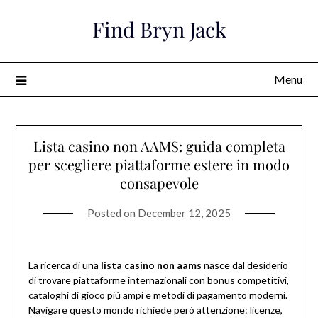
Skip
Find Bryn Jack
to
content
Menu
Lista casino non AAMS: guida completa
per scegliere piattaforme estere in modo
consapevole
Posted on
December 12, 2025
La ricerca di una
lista casino non aams
nasce dal desiderio
di trovare piattaforme internazionali con bonus competitivi,
cataloghi di gioco più ampi e metodi di pagamento moderni.
Navigare questo mondo richiede però attenzione: licenze,