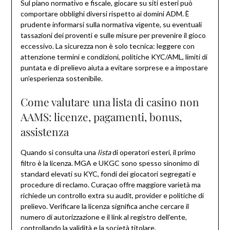
Sul piano normativo e fiscale, giocare su siti esteri può
comportare obblighi diversi rispetto ai domini ADM. È
prudente informarsi sulla normativa vigente, su eventuali
tassazioni dei proventi e sulle misure per prevenire il gioco
eccessivo. La sicurezza non è solo tecnica: leggere con
attenzione termini e condizioni, politiche KYC/AML, limiti di
puntata e di prelievo aiuta a evitare sorprese e a impostare
un’esperienza sostenibile.
Come valutare una lista di casino non
AAMS: licenze, pagamenti, bonus,
assistenza
Quando si consulta una
lista
di operatori esteri, il primo
filtro è la licenza. MGA e UKGC sono spesso sinonimo di
standard elevati su KYC, fondi dei giocatori segregati e
procedure di reclamo. Curaçao offre maggiore varietà ma
richiede un controllo extra su audit, provider e politiche di
prelievo. Verificare la licenza significa anche cercare il
numero di autorizzazione e il link al registro dell’ente,
controllando la validità e la società titolare.