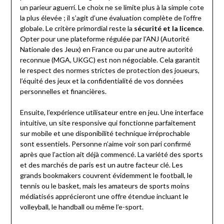
un parieur aguerri. Le choix ne se limite plus à la simple cote
la plus élevée ; il s’agit d’une évaluation complète de l’offre
globale. Le critère primordial reste la
sécurité et la licence
.
Opter pour une plateforme régulée par l’ANJ (Autorité
Nationale des Jeux) en France ou par une autre autorité
reconnue (MGA, UKGC) est non négociable. Cela garantit
le respect des normes strictes de protection des joueurs,
l’équité des jeux et la confidentialité de vos données
personnelles et financières.
Ensuite, l’expérience utilisateur entre en jeu. Une interface
intuitive, un site responsive qui fonctionne parfaitement
sur mobile et une disponibilité technique irréprochable
sont essentiels. Personne n’aime voir son pari confirmé
après que l’action ait déjà commencé. La variété des sports
et des marchés de paris est un autre facteur clé. Les
grands bookmakers couvrent évidemment le football, le
tennis ou le basket, mais les amateurs de sports moins
médiatisés apprécieront une offre étendue incluant le
volleyball, le handball ou même l’e-sport.