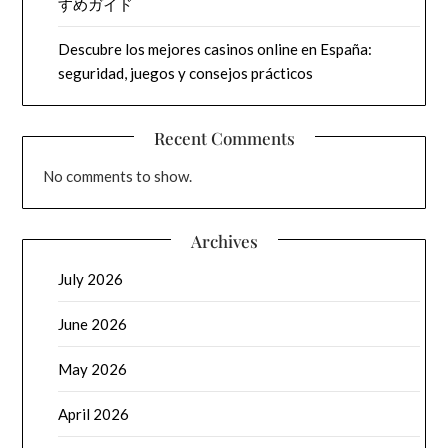
すめガイド
Descubre los mejores casinos online en España:
seguridad, juegos y consejos prácticos
Recent Comments
No comments to show.
Archives
July 2026
June 2026
May 2026
April 2026