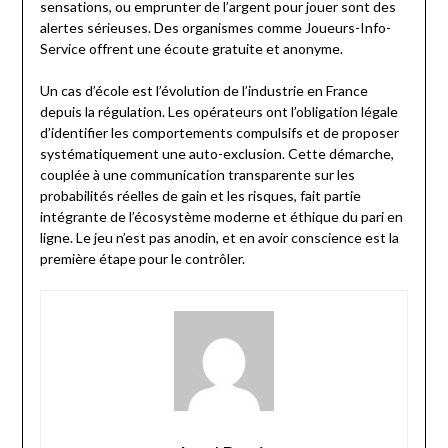
sensations, ou emprunter de l’argent pour jouer sont des
alertes sérieuses. Des organismes comme Joueurs-Info-
Service offrent une écoute gratuite et anonyme.
Un cas d’école est l’évolution de l’industrie en France
depuis la régulation. Les opérateurs ont l’obligation légale
d’identifier les comportements compulsifs et de proposer
systématiquement une auto-exclusion. Cette démarche,
couplée à une communication transparente sur les
probabilités réelles de gain et les risques, fait partie
intégrante de l’écosystème moderne et éthique du pari en
ligne. Le jeu n’est pas anodin, et en avoir conscience est la
première étape pour le contrôler.