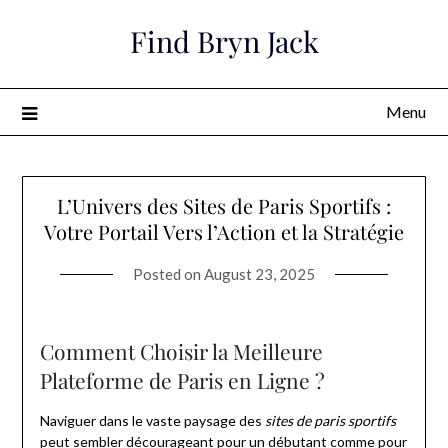
Skip
Find Bryn Jack
to
content
Menu
L’Univers des Sites de Paris Sportifs :
Votre Portail Vers l’Action et la Stratégie
Posted on
August 23, 2025
Comment Choisir la Meilleure
Plateforme de Paris en Ligne ?
Naviguer dans le vaste paysage des
sites de paris sportifs
peut sembler décourageant pour un débutant comme pour