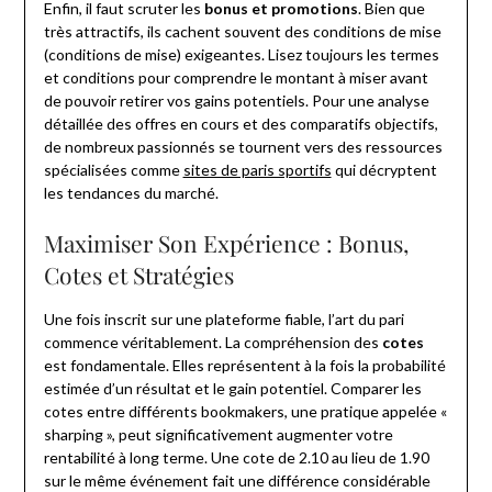
Enfin, il faut scruter les
bonus et promotions
. Bien que
très attractifs, ils cachent souvent des conditions de mise
(conditions de mise) exigeantes. Lisez toujours les termes
et conditions pour comprendre le montant à miser avant
de pouvoir retirer vos gains potentiels. Pour une analyse
détaillée des offres en cours et des comparatifs objectifs,
de nombreux passionnés se tournent vers des ressources
spécialisées comme
sites de paris sportifs
qui décryptent
les tendances du marché.
Maximiser Son Expérience : Bonus,
Cotes et Stratégies
Une fois inscrit sur une plateforme fiable, l’art du pari
commence véritablement. La compréhension des
cotes
est fondamentale. Elles représentent à la fois la probabilité
estimée d’un résultat et le gain potentiel. Comparer les
cotes entre différents bookmakers, une pratique appelée «
sharping », peut significativement augmenter votre
rentabilité à long terme. Une cote de 2.10 au lieu de 1.90
sur le même événement fait une différence considérable