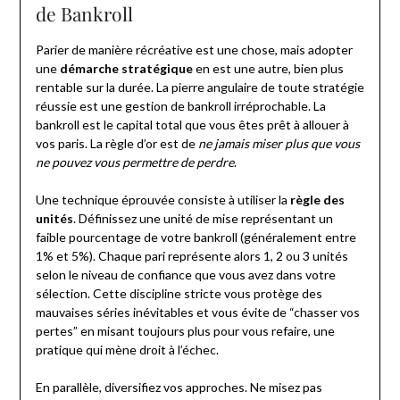
de Bankroll
Parier de manière récréative est une chose, mais adopter
une
démarche stratégique
en est une autre, bien plus
rentable sur la durée. La pierre angulaire de toute stratégie
réussie est une gestion de bankroll irréprochable. La
bankroll est le capital total que vous êtes prêt à allouer à
vos paris. La règle d’or est de
ne jamais miser plus que vous
ne pouvez vous permettre de perdre
.
Une technique éprouvée consiste à utiliser la
règle des
unités
. Définissez une unité de mise représentant un
faible pourcentage de votre bankroll (généralement entre
1% et 5%). Chaque pari représente alors 1, 2 ou 3 unités
selon le niveau de confiance que vous avez dans votre
sélection. Cette discipline stricte vous protège des
mauvaises séries inévitables et vous évite de “chasser vos
pertes” en misant toujours plus pour vous refaire, une
pratique qui mène droit à l’échec.
En parallèle, diversifiez vos approches. Ne misez pas