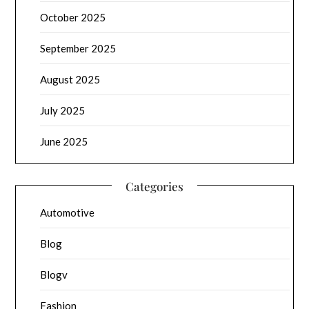
October 2025
September 2025
August 2025
July 2025
June 2025
Categories
Automotive
Blog
Blogv
Fashion