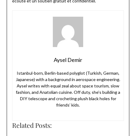
écoute et un soutien gratuit et confidentiel.
Aysel Demir
Istanbul-born, Berlin-based polyglot (Turkish, German,
Japanese) with a background in aerospace engineering.
Aysel writes with equal zeal about space tourism, slow
fashion, and Anatolian cuisine. Off duty, she’s building a
DIY telescope and crocheting plush black holes for
friends’ kids.
Related Posts: