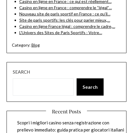
Casino en ligne en France : ce qui est réellement…
Casino en ligne en France : comprendre le “légal”…
Nouveau site de paris sportif en France : ce qu’il…
Site de paris sportifs: les clés pour parier mieux,…
Casino en ligne France légal : comprendre le cadre,…
L'Univers des Sites de Paris Sportifs : Votre…
Category:
Blog
SEARCH
Search
Recent Posts
Scopri i migliori casino senza registrazione con
prelievo immediato: guida pratica per giocatori italiani