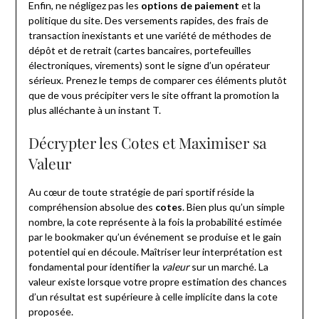
Enfin, ne négligez pas les
options de paiement
et la
politique du site. Des versements rapides, des frais de
transaction inexistants et une variété de méthodes de
dépôt et de retrait (cartes bancaires, portefeuilles
électroniques, virements) sont le signe d’un opérateur
sérieux. Prenez le temps de comparer ces éléments plutôt
que de vous précipiter vers le site offrant la promotion la
plus alléchante à un instant T.
Décrypter les Cotes et Maximiser sa
Valeur
Au cœur de toute stratégie de pari sportif réside la
compréhension absolue des
cotes
. Bien plus qu’un simple
nombre, la cote représente à la fois la probabilité estimée
par le bookmaker qu’un événement se produise et le gain
potentiel qui en découle. Maîtriser leur interprétation est
fondamental pour identifier la
valeur
sur un marché. La
valeur existe lorsque votre propre estimation des chances
d’un résultat est supérieure à celle implicite dans la cote
proposée.