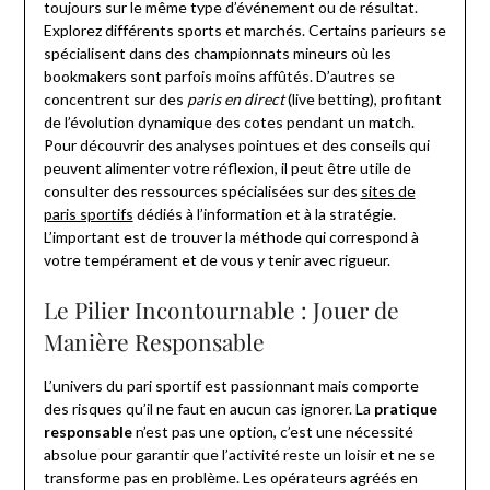
toujours sur le même type d’événement ou de résultat.
Explorez différents sports et marchés. Certains parieurs se
spécialisent dans des championnats mineurs où les
bookmakers sont parfois moins affûtés. D’autres se
concentrent sur des
paris en direct
(live betting), profitant
de l’évolution dynamique des cotes pendant un match.
Pour découvrir des analyses pointues et des conseils qui
peuvent alimenter votre réflexion, il peut être utile de
consulter des ressources spécialisées sur des
sites de
paris sportifs
dédiés à l’information et à la stratégie.
L’important est de trouver la méthode qui correspond à
votre tempérament et de vous y tenir avec rigueur.
Le Pilier Incontournable : Jouer de
Manière Responsable
L’univers du pari sportif est passionnant mais comporte
des risques qu’il ne faut en aucun cas ignorer. La
pratique
responsable
n’est pas une option, c’est une nécessité
absolue pour garantir que l’activité reste un loisir et ne se
transforme pas en problème. Les opérateurs agréés en