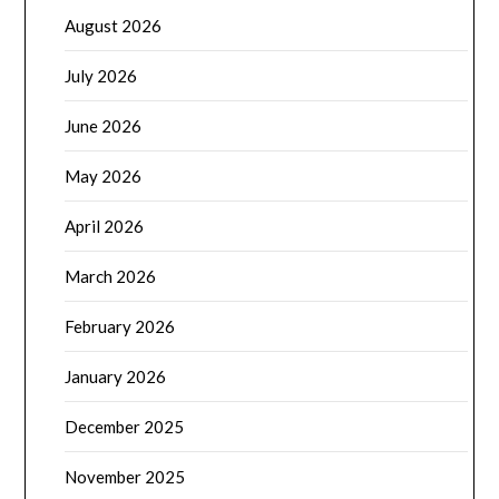
August 2026
July 2026
June 2026
May 2026
April 2026
March 2026
February 2026
January 2026
December 2025
November 2025