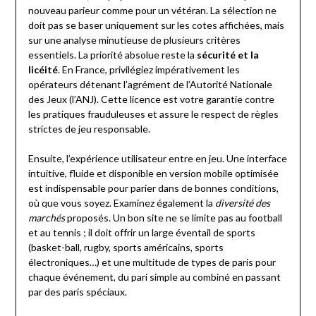
nouveau parieur comme pour un vétéran. La sélection ne
doit pas se baser uniquement sur les cotes affichées, mais
sur une analyse minutieuse de plusieurs critères
essentiels. La priorité absolue reste la
sécurité et la
licéité
. En France, privilégiez impérativement les
opérateurs détenant l’agrément de l’Autorité Nationale
des Jeux (l’ANJ). Cette licence est votre garantie contre
les pratiques frauduleuses et assure le respect de règles
strictes de jeu responsable.
Ensuite, l’expérience utilisateur entre en jeu. Une interface
intuitive, fluide et disponible en version mobile optimisée
est indispensable pour parier dans de bonnes conditions,
où que vous soyez. Examinez également la
diversité des
marchés
proposés. Un bon site ne se limite pas au football
et au tennis ; il doit offrir un large éventail de sports
(basket-ball, rugby, sports américains, sports
électroniques…) et une multitude de types de paris pour
chaque événement, du pari simple au combiné en passant
par des paris spéciaux.