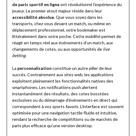
de paris sportif en ligne
ont révolutionné l’expérience du
joueur. Le premier atout majeur réside dans leur
accessibilité absolue
. Que vous soyez dans les
transports, chez vous devant un match, ou même en
déplacement professionnel, votre bookmaker est
littéralement dans votre poche. Cette mobilité permet de
réagir en temps réel aux événements d’un match, aux
changements de cotes, ou aux opportunités de
live
betting
.
La
personnalisation
constitue un autre pilier de leur
succès. Contrairement aux sites web, les applications
exploitent pleinement les fonctionnalités natives des
smartphones. Les notifications push alertent
instantanément des résultats, des cotes boostées
exclusives ou du démarrage d’événements en direct qui
correspondent à vos sports favoris. L’interface est souvent
optimisée pour une navigation tactile fluide et intuitive,
rendant la recherche de compétitions ou de marchés de
paris plus efficace qu’une version desktop.