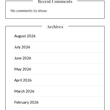
Recent Comments
No comments to show.
Archives
August 2026
July 2026
June 2026
May 2026
April 2026
March 2026
February 2026