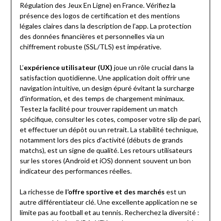
Régulation des Jeux En Ligne) en France. Vérifiez la
présence des logos de certification et des mentions
légales claires dans la description de l’app. La protection
des données financières et personnelles via un
chiffrement robuste (SSL/TLS) est impérative.
L’
expérience utilisateur (UX)
joue un rôle crucial dans la
satisfaction quotidienne. Une application doit offrir une
navigation intuitive, un design épuré évitant la surcharge
d’information, et des temps de chargement minimaux.
Testez la facilité pour trouver rapidement un match
spécifique, consulter les cotes, composer votre slip de pari,
et effectuer un dépôt ou un retrait. La stabilité technique,
notamment lors des pics d’activité (débuts de grands
matchs), est un signe de qualité. Les retours utilisateurs
sur les stores (Android et iOS) donnent souvent un bon
indicateur des performances réelles.
La richesse de
l’offre sportive et des marchés
est un
autre différentiateur clé. Une excellente application ne se
limite pas au football et au tennis. Recherchez la diversité :