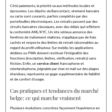
Côté paiements, la priorité va aux méthodes locales et
éprouvées. Les dépôts via Bancontact, virement bancaire
ou carte sont courants, parfois complétés par des
portefeuilles électroniques. Les retraits passent par des
circuits bancaires classiques, avec des délais qui reflètent
la conformité AML/KYC. Un site sérieux annonce des
fenêtres de traitement réalistes, n’applique pas de frais
cachés et respecte des limites de retrait raisonnables au
regard du profil utilisateur. Sur mobile, les applications
dédiées ou PWA doivent restituer l’intégralité des
fonctions (inscription, limites, vérification, retraits) sans
friction. Enfin, un
service client
francophone et
néerlandophone, joignable par chat et mail sur des plages
étendues, représente un gage supplémentaire de fiabilité
et de confort d’usage.
Cas pratiques et tendances du marché
belge: ce qui marche vraiment
Plusieurs évolutions concrètes façonnent l’expérience en