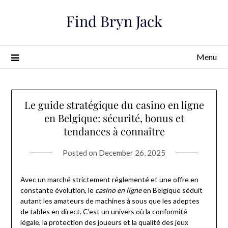
Skip
Find Bryn Jack
to
content
Menu
Le guide stratégique du casino en ligne
en Belgique: sécurité, bonus et
tendances à connaître
Posted on
December 26, 2025
Avec un marché strictement réglementé et une offre en
constante évolution, le
casino en ligne
en Belgique séduit
autant les amateurs de machines à sous que les adeptes
de tables en direct. C’est un univers où la conformité
légale, la protection des joueurs et la qualité des jeux