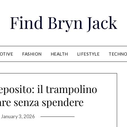
Find Bryn Jack
OTIVE
FASHION
HEALTH
LIFESTYLE
TECHNO
posito: il trampolino
are senza spendere
n
January 3, 2026