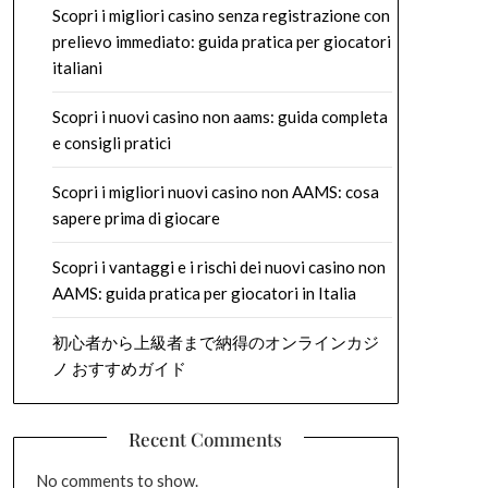
Scopri i migliori casino senza registrazione con
prelievo immediato: guida pratica per giocatori
italiani
Scopri i nuovi casino non aams: guida completa
e consigli pratici
Scopri i migliori nuovi casino non AAMS: cosa
sapere prima di giocare
Scopri i vantaggi e i rischi dei nuovi casino non
AAMS: guida pratica per giocatori in Italia
初心者から上級者まで納得のオンラインカジ
ノ おすすめガイド
Recent Comments
No comments to show.