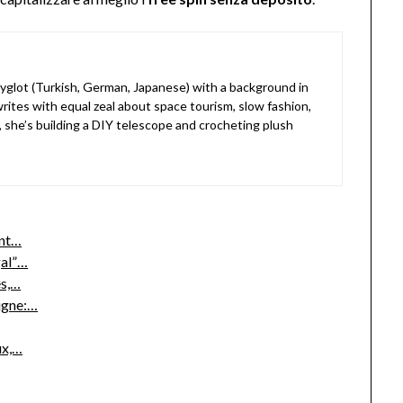
lyglot (Turkish, German, Japanese) with a background in
rites with equal zeal about space tourism, slow fashion,
, she’s building a DIY telescope and crocheting plush
ent…
gal”…
es,…
ligne:…
ux,…