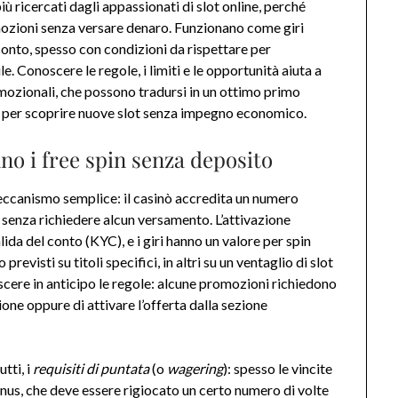
ù ricercati dagli appassionati di slot online, perché
mozioni senza versare denaro. Funzionano come giri
l conto, spesso con condizioni da rispettare per
e. Conoscere le regole, i limiti e le opportunità aiuta a
omozionali, che possono tradursi in un ottimo primo
a per scoprire nuove slot senza impegno economico.
o i free spin senza deposito
eccanismo semplice: il casinò accredita un numero
e, senza richiedere alcun versamento. L’attivazione
ida del conto (KYC), e i giri hanno un valore per spin
revisti su titoli specifici, in altri su un ventaglio di slot
cere in anticipo le regole: alcune promozioni richiedono
ione oppure di attivare l’offerta dalla sezione
utti, i
requisiti di puntata
(o
wagering
): spesso le vincite
bonus, che deve essere rigiocato un certo numero di volte