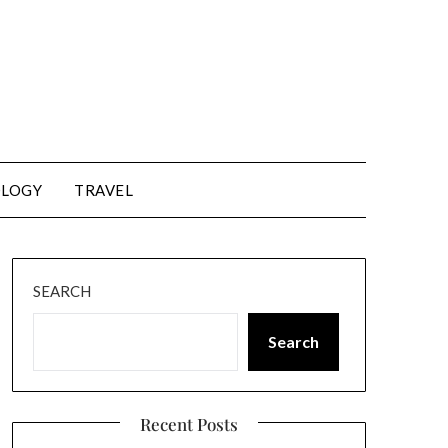
LOGY
TRAVEL
SEARCH
Search
Recent Posts