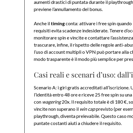
aumenti drastici di puntata durante il playthrough
previene l’annullamento del bonus.
Anche il
timing
conta: attivare i free spin quando
requisiti evita scadenze indesiderate. Tenere d’oc
monitorare spin e vincite e contattare l’assistenza
trascurare, infine, il rispetto delle regole anti-ab
l’uso di account multipli o VPN può portare alla ch
modo trasparente è il modo più semplice per pres
Casi reali e scenari d’uso: dall’
Scenario A: i giri gratis accreditati all’iscrizione
l’identità entro 48 ore e riceve 25 free spin su una 
con
wagering
20x. Il requisito totale è di 180 €,
vincite non superano il
win cap
previsto (per esemp
playthrough, diventa prelevabile. Questo caso mo
puntate costanti aiuti a chiudere il requisito.