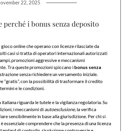
ovember 22, 2025
e perché i bonus senza deposito
ioco online che operano con licenze rilasciate da
olti casi si tratta di operatori internazionali autorizzati
i ampi, promozioni aggressive e meccanismi
nte. Tra queste promozioni spiccano i
bonus senza
egistrazione senza richiedere un versamento iniziale.
ve “gratis”, con la possibilità di trasformare il credito
ermini e le condizioni.
 italiana riguarda le tutele e la vigilanza regolatoria. Su
zioni, i meccanismi di
autoesclusione
, la verifica
riare sensibilmente in base alla giurisdizione. Per chi si
, è essenziale comprendere che la presenza di una licenza
tandard di controllo, risoluzione controversie e