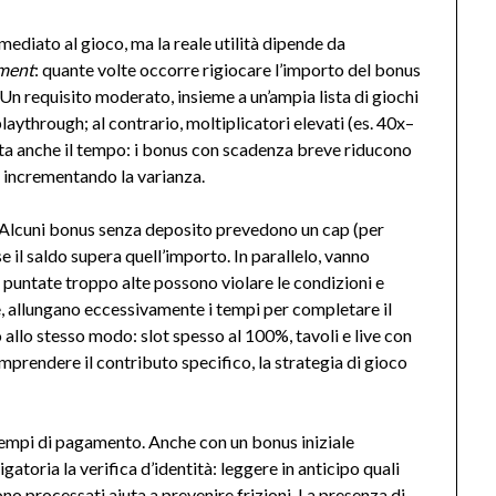
diato al gioco, ma la reale utilità dipende da
ement
: quante volte occorre rigiocare l’importo del bonus
. Un requisito moderato, insieme a un’ampia lista di giochi
laythrough; al contrario, moltiplicatori elevati (es. 40x–
onta anche il tempo: i bonus con scadenza breve riducono
e, incrementando la varianza.
 Alcuni bonus senza deposito prevedono un cap (per
 il saldo supera quell’importo. In parallelo, vanno
 puntate troppo alte possono violare le condizioni e
ce, allungano eccessivamente i tempi per completare il
o allo stesso modo: slot spesso al 100%, tavoli e live con
comprendere il contributo specifico, la strategia di gioco
tempi di pagamento. Anche con un bonus iniziale
gatoria la verifica d’identità: leggere in anticipo quali
o processati aiuta a prevenire frizioni. La presenza di