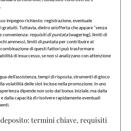
.
asso impegno richiesto: registrazione, eventuale
ri gratuiti. Tuttavia, dietro un’offerta che appare “senza
ale convenienza:
requisiti di puntata
(wagering), limiti di
chi ammessi, limiti di puntata per contribuire al
a combinazione di questi fattori può trasformare
abilità di insuccesso, se non si analizzano con attenzione
ua dell’assistenza, tempi di risposta, strumenti di gioco
la volatilità delle slot incluse nella promozione. In uno
esperienza dipende non solo dal bonus iniziale, ma dalla
i e dalla capacità di risolvere rapidamente eventuali
enti.
eposito: termini chiave, requisiti