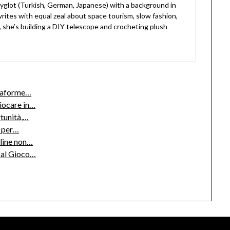
lyglot (Turkish, German, Japanese) with a background in
rites with equal zeal about space tourism, slow fashion,
, she’s building a DIY telescope and crocheting plush
ttaforme…
iocare in…
tunità,…
a per…
nline non…
 al Gioco…