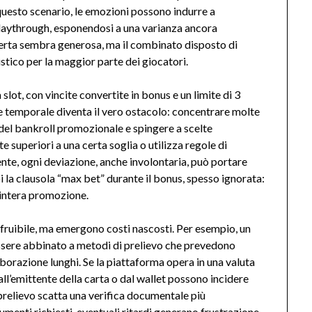
questo scenario, le emozioni possono indurre a
playthrough, esponendosi a una varianza ancora
ferta sembra generosa, ma il combinato disposto di
istico per la maggior parte dei giocatori.
 slot, con vincite convertite in bonus e un limite di 3
ne temporale diventa il vero ostacolo: concentrare molte
 del bankroll promozionale e spingere a scelte
e superiori a una certa soglia o utilizza regole di
nte, ogni deviazione, anche involontaria, può portare
i la clausola “max bet” durante il bonus, spesso ignorata:
l’intera promozione.
 fruibile, ma emergono costi nascosti. Per esempio, un
ssere abbinato a metodi di prelievo che prevedono
borazione lunghi. Se la piattaforma opera in una valuta
ll’emittente della carta o dal wallet possono incidere
l prelievo scatta una verifica documentale più
menti richiesti, eventuali ritardi generano frustrazione