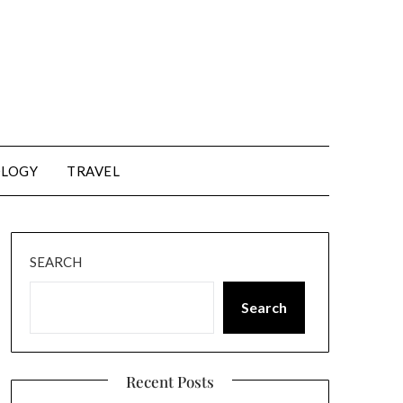
LOGY
TRAVEL
SEARCH
Search
Recent Posts