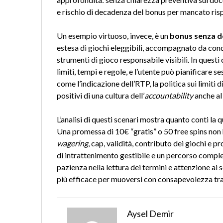
e rischio di decadenza del bonus per mancato risp
Un esempio virtuoso, invece, è un
bonus senza d
estesa di giochi eleggibili, accompagnato da condi
strumenti di gioco responsabile visibili. In questi 
limiti, tempi e regole, e l’utente può pianificare 
come l’indicazione dell’RTP, la politica sui limiti 
positivi di una cultura dell’
accountability
anche al
L’analisi di questi scenari mostra quanto conti la q
Una promessa di 10€ “gratis” o 50 free spins non h
wagering
, cap, validità, contributo dei giochi e
di intrattenimento gestibile e un percorso comple
pazienza nella lettura dei termini e attenzione ai 
più efficace per muoversi con consapevolezza tr
Aysel Demir