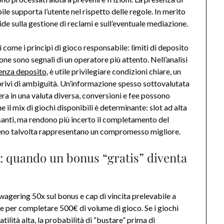
ile supporta l’utente nel rispetto delle regole. In merito
ncide sulla gestione di reclami e sull’eventuale mediazione.
 come i principi di gioco responsabile: limiti di deposito
one sono segnali di un operatore più attento. Nell’analisi
senza deposito
, è utile privilegiare condizioni chiare, un
rivi di ambiguità. Un’informazione spesso sottovalutata
era in una valuta diversa, conversioni e fee possono
 il mix di giochi disponibili è determinante: slot ad alta
essanti, ma rendono più incerto il completamento del
 pieno talvolta rappresentano un compromesso migliore.
i: quando un bonus “gratis” diventa
wagering 50x sul bonus e cap di vincita prelevabile a
e per completare 500€ di volume di gioco. Se i giochi
ilità alta, la probabilità di “bustare” prima di