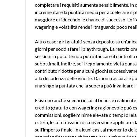
completare i requisiti aumenta sensibilmente. In 
incrementare la puntata media per accelerare il 
maggiore e riducendo le chance di successo. L’of
wagering e volatilità rende il traguardo poco real
Altro caso: giri gratuiti senza deposito su un’unica
giorni per soddisfare il playthrough. La restrizio
sessioni in poco tempo può intaccare il controllo
subottimali. Inoltre, se il regolamento vieta puntat
contributo ridotte per alcuni giochi successivame
alla decadenza delle vincite. Da non trascurare po
una singola puntata che la supera può invalidare 
Esistono anche scenari in cui il bonus è realmente
credito gratuito con wagering ragionevole può e
commissioni, soglie minime elevate o tempi di ela
estera, le commissioni di conversione applicate da
sull’importo finale. In alcuni casi, al momento de
approfondita: senza chiarezza preventiva sui docu