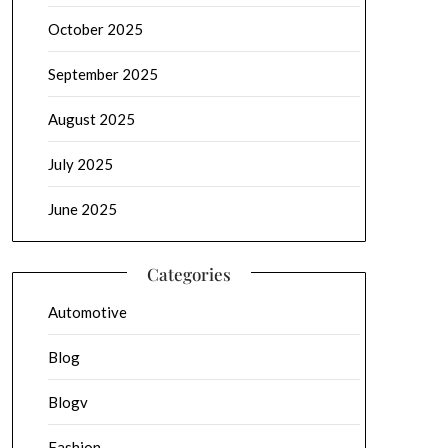
October 2025
September 2025
August 2025
July 2025
June 2025
Categories
Automotive
Blog
Blogv
Fashion