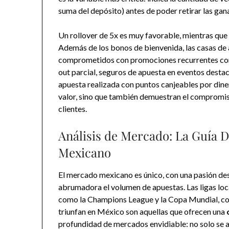
suma del depósito) antes de poder retirar las gan
Un rollover de 5x es muy favorable, mientras que u
Además de los bonos de bienvenida, las casas de 
comprometidos con promociones recurrentes 
out parcial, seguros de apuesta en eventos dest
apuesta realizada con puntos canjeables por dine
valor, sino que también demuestran el compromiso
clientes.
Análisis de Mercado: La Guía D
Mexicano
El mercado mexicano es único, con una pasión de
abrumadora el volumen de apuestas. Las ligas loc
como la Champions League y la Copa Mundial, con
triunfan en México son aquellas que ofrecen una
profundidad de mercados envidiable: no solo se a