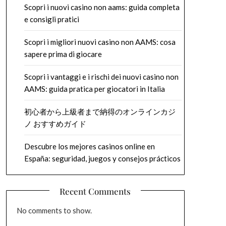
Scopri i nuovi casino non aams: guida completa
e consigli pratici
Scopri i migliori nuovi casino non AAMS: cosa
sapere prima di giocare
Scopri i vantaggi e i rischi dei nuovi casino non
AAMS: guida pratica per giocatori in Italia
初心者から上級者まで納得のオンラインカジ
ノ おすすめガイド
Descubre los mejores casinos online en
España: seguridad, juegos y consejos prácticos
Recent Comments
No comments to show.