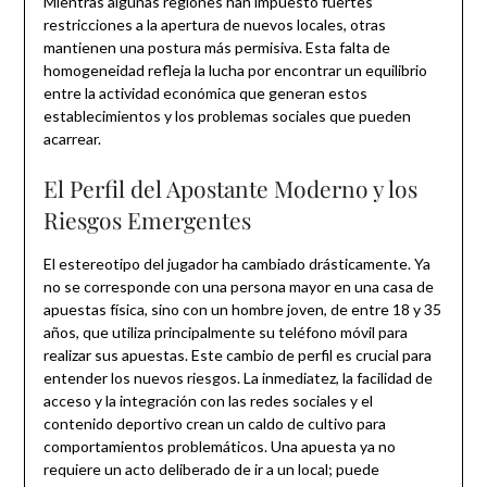
Mientras algunas regiones han impuesto fuertes
restricciones a la apertura de nuevos locales, otras
mantienen una postura más permisiva. Esta falta de
homogeneidad refleja la lucha por encontrar un equilibrio
entre la actividad económica que generan estos
establecimientos y los problemas sociales que pueden
acarrear.
El Perfil del Apostante Moderno y los
Riesgos Emergentes
El estereotipo del jugador ha cambiado drásticamente. Ya
no se corresponde con una persona mayor en una casa de
apuestas física, sino con un hombre joven, de entre 18 y 35
años, que utiliza principalmente su teléfono móvil para
realizar sus apuestas. Este cambio de perfil es crucial para
entender los nuevos riesgos. La inmediatez, la facilidad de
acceso y la integración con las redes sociales y el
contenido deportivo crean un caldo de cultivo para
comportamientos problemáticos. Una apuesta ya no
requiere un acto deliberado de ir a un local; puede