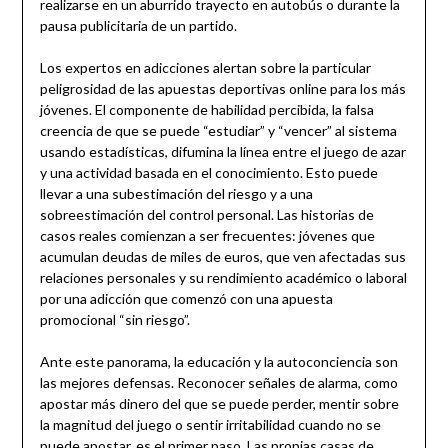
realizarse en un aburrido trayecto en autobús o durante la
pausa publicitaria de un partido.
Los expertos en adicciones alertan sobre la particular
peligrosidad de las apuestas deportivas online para los más
jóvenes. El componente de habilidad percibida, la falsa
creencia de que se puede “estudiar” y “vencer” al sistema
usando estadísticas, difumina la línea entre el juego de azar
y una actividad basada en el conocimiento. Esto puede
llevar a una subestimación del riesgo y a una
sobreestimación del control personal. Las historias de
casos reales comienzan a ser frecuentes: jóvenes que
acumulan deudas de miles de euros, que ven afectadas sus
relaciones personales y su rendimiento académico o laboral
por una adicción que comenzó con una apuesta
promocional “sin riesgo”.
Ante este panorama, la educación y la autoconciencia son
las mejores defensas. Reconocer señales de alarma, como
apostar más dinero del que se puede perder, mentir sobre
la magnitud del juego o sentir irritabilidad cuando no se
puede apostar, es el primer paso. Las propias casas de