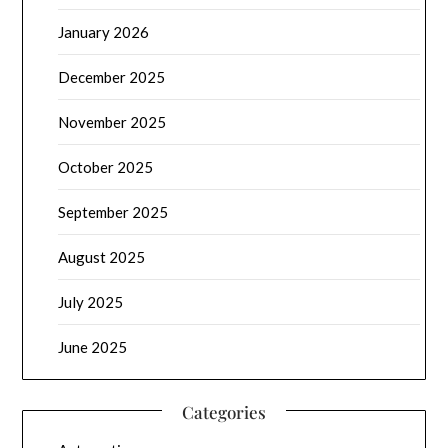
January 2026
December 2025
November 2025
October 2025
September 2025
August 2025
July 2025
June 2025
Categories