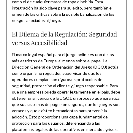
como el de cualquier marca de ropa o bebida. Esta
integración ha sido clave para su éxito, pero también el
origen de las críticas sobre la posible banalización de los
riesgos asociados al juego.
El Dilema de la Regulación: Seguridad
versus Accesibilidad
El marco legal español para el juego online es uno de los
más estrictos de Europa, al menos sobre el papel. La
Dirección General de Ordenación del Juego (DGOJ) actúa
como organismo regulador, supervisando que los
operadores cumplan con rigurosos protocolos de
seguridad, protección al cliente y juego responsable. Para
que una empresa pueda operar legalmente en el país, debe
obtener una licencia de la DGOJ, un proceso que garantiza
que sus sistemas de pago son seguros, que los juegos son
veraces y que existen herramientas para prevenir la
adicción. Esto proporciona una capa fundamental de
protección para los usuarios, diferenciando a las
plataformas legales de las operativas en mercados grises.