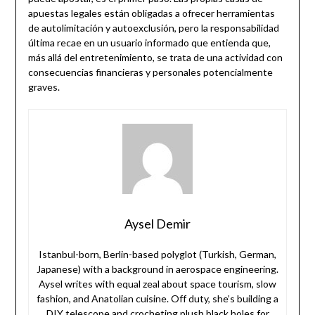
apuestas legales están obligadas a ofrecer herramientas
de autolimitación y autoexclusión, pero la responsabilidad
última recae en un usuario informado que entienda que,
más allá del entretenimiento, se trata de una actividad con
consecuencias financieras y personales potencialmente
graves.
Aysel Demir
Istanbul-born, Berlin-based polyglot (Turkish, German,
Japanese) with a background in aerospace engineering.
Aysel writes with equal zeal about space tourism, slow
fashion, and Anatolian cuisine. Off duty, she’s building a
DIY telescope and crocheting plush black holes for