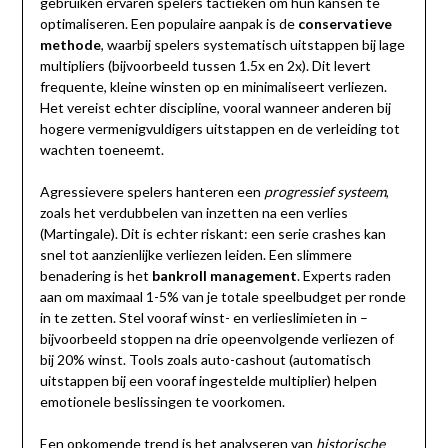
gebruiken ervaren spelers tactieken om hun kansen te
optimaliseren. Een populaire aanpak is de
conservatieve
methode
, waarbij spelers systematisch uitstappen bij lage
multipliers (bijvoorbeeld tussen 1.5x en 2x). Dit levert
frequente, kleine winsten op en minimaliseert verliezen.
Het vereist echter discipline, vooral wanneer anderen bij
hogere vermenigvuldigers uitstappen en de verleiding tot
wachten toeneemt.
Agressievere spelers hanteren een
progressief systeem
,
zoals het verdubbelen van inzetten na een verlies
(Martingale). Dit is echter riskant: een serie crashes kan
snel tot aanzienlijke verliezen leiden. Een slimmere
benadering is het
bankroll management
. Experts raden
aan om maximaal 1-5% van je totale speelbudget per ronde
in te zetten. Stel vooraf winst- en verlieslimieten in –
bijvoorbeeld stoppen na drie opeenvolgende verliezen of
bij 20% winst. Tools zoals auto-cashout (automatisch
uitstappen bij een vooraf ingestelde multiplier) helpen
emotionele beslissingen te voorkomen.
Een opkomende trend is het analyseren van
historische