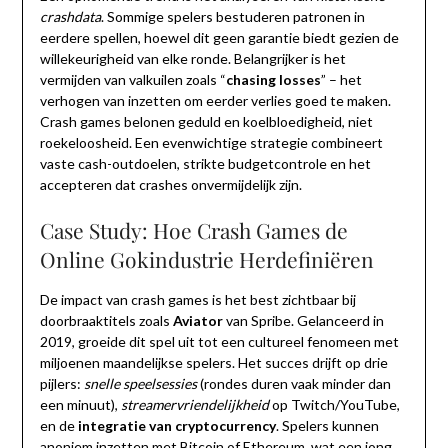
crashdata
. Sommige spelers bestuderen patronen in
eerdere spellen, hoewel dit geen garantie biedt gezien de
willekeurigheid van elke ronde. Belangrijker is het
vermijden van valkuilen zoals “
chasing losses
” – het
verhogen van inzetten om eerder verlies goed te maken.
Crash games belonen geduld en koelbloedigheid, niet
roekeloosheid. Een evenwichtige strategie combineert
vaste cash-outdoelen, strikte budgetcontrole en het
accepteren dat crashes onvermijdelijk zijn.
Case Study: Hoe Crash Games de
Online Gokindustrie Herdefiniëren
De impact van crash games is het best zichtbaar bij
doorbraaktitels zoals
Aviator
van Spribe. Gelanceerd in
2019, groeide dit spel uit tot een cultureel fenomeen met
miljoenen maandelijkse spelers. Het succes drijft op drie
pijlers:
snelle speelsessies
(rondes duren vaak minder dan
een minuut),
streamervriendelijkheid
op Twitch/YouTube,
en de
integratie van cryptocurrency
. Spelers kunnen
anoniem inzetten met Bitcoin of Ethereum, wat een jong,