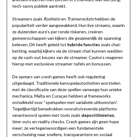
tech-savvy publiek aantrekt.
Streamers zoals
Roshtein
en
Trainwreckstv
hebben de
populariteit verder aangewakkerd. Hun live streams, waarin
ze duizenden euro’s per ronde riskeren, creëren
gemeenschappen van kijkers die gezamenlijk de spanning
beleven. Dit heeft geleid tot
hybride functies
zoals chat-
betting, waarbij kijkers via de stream chat kunnen wedden
op de cash-out keuzes van de streamer. Casino’s reageren
hierop met exclusieve streamer-tafels en bonussen.
De opmars van crash games heeft ook regulering
uitgedaagd. Traditionele kansspelautoriteiten worstelen
met de classificatie van deze spellen vanwege hun unieke
mechanica. Malta en Curaçao hebben al frameworks
ontwikkeld voor “spelspelen met variabele uitkomsten”.
Tegelijkertijd benadrukken vooruitstrevende platforms
verantwoord spelen met tools zoals
depositlimieten
,
time-outs en reality checks. Crash games zijn geen hype
meer; ze vertegenwoordigen een fundamentele
verschuiving naar snellere, transparantere en sociaal