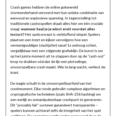
Crash games hebben de online gokwereld
stormenderhand veroverd met hun unieke combinatie van
eenvoud en explosieve spanning. In tegenstelling tot
traditionele casinospellen draait alles hier om één cruciale
vraag:
wanneer haal je je winst eruit voordat alles
instort?
Het spelconcept is verbluffend simpel. Spelers
plaatsen een inzet en kijken vervolgens hoe een
vermenigvuldiger (
multiplier
) vanaf 1x omhoog schiet,
vergelijkbaar met een stijgende grafieklijn. De kunst is om
op het juiste moment uit te stappen door op de “cash-out”
knop te drukken vóórdat de lijn een plotselinge,
onvoorspelbare crash maakt. Wie te lang wacht, verliest de
inzet.
De magie schuilt in de
onvoorspelbaarheid
van het
crashmoment. Elke ronde gebruikt complexe algoritmen en
cryptografische technieken (zoals SHA-256 hashing) om
een eerlijk en onmanipuleerbaar crashpunt te genereren.
Dit “provably fair” systeem garandeert transparantie –
spelers kunnen achteraf zelfs de integriteit van het spel
verifiëren. De spanning wordt verder opgevoerd door de