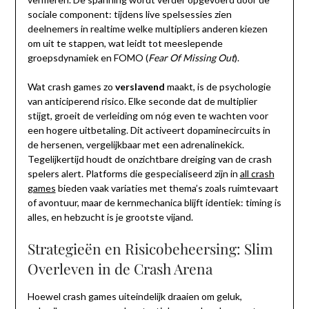
sociale component: tijdens live spelsessies zien
deelnemers in realtime welke multipliers anderen kiezen
om uit te stappen, wat leidt tot meeslepende
groepsdynamiek en FOMO (
Fear Of Missing Out
).
Wat crash games zo
verslavend
maakt, is de psychologie
van anticiperend risico. Elke seconde dat de multiplier
stijgt, groeit de verleiding om nóg even te wachten voor
een hogere uitbetaling. Dit activeert dopaminecircuits in
de hersenen, vergelijkbaar met een adrenalinekick.
Tegelijkertijd houdt de onzichtbare dreiging van de crash
spelers alert. Platforms die gespecialiseerd zijn in
all crash
games
bieden vaak variaties met thema’s zoals ruimtevaart
of avontuur, maar de kernmechanica blijft identiek: timing is
alles, en hebzucht is je grootste vijand.
Strategieën en Risicobeheersing: Slim
Overleven in de Crash Arena
Hoewel crash games uiteindelijk draaien om geluk,