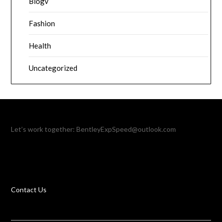
Blogv
Fashion
Health
Uncategorized
Let’s work together:
BentleyExpSpeed@outlook.com
Contact Us