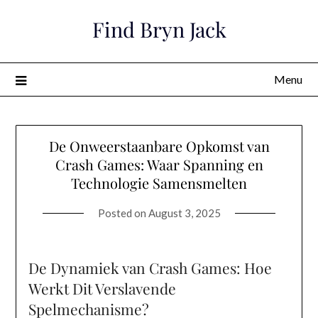
Skip
Find Bryn Jack
to
content
Menu
De Onweerstaanbare Opkomst van
Crash Games: Waar Spanning en
Technologie Samensmelten
Posted on
August 3, 2025
De Dynamiek van Crash Games: Hoe
Werkt Dit Verslavende
Spelmechanisme?