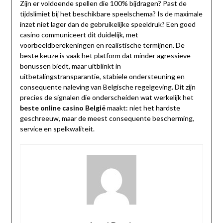
Zijn er voldoende spellen die 100% bijdragen? Past de
tijdslimiet bij het beschikbare speelschema? Is de maximale
inzet niet lager dan de gebruikelijke speeldruk? Een goed
casino communiceert dit duidelijk, met
voorbeeldberekeningen en realistische termijnen. De
beste keuze is vaak het platform dat minder agressieve
bonussen biedt, maar uitblinkt in
uitbetalingstransparantie, stabiele ondersteuning en
consequente naleving van Belgische regelgeving. Dit zijn
precies de signalen die onderscheiden wat werkelijk het
beste online casino België
maakt: niet het hardste
geschreeuw, maar de meest consequente bescherming,
service en spelkwaliteit.