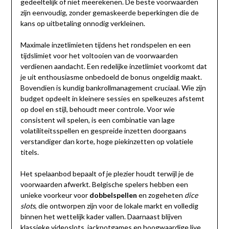
gedeeltelijk of niet meerekenen. De beste voorwaarden
zijn eenvoudig, zonder gemaskeerde beperkingen die de
kans op uitbetaling onnodig verkleinen.
Maximale inzetlimieten tijdens het rondspelen en een
tijdslimiet voor het voltooien van de voorwaarden
verdienen aandacht. Een redelijke inzetlimiet voorkomt dat
je uit enthousiasme onbedoeld de bonus ongeldig maakt.
Bovendien is kundig bankrollmanagement cruciaal. Wie zijn
budget opdeelt in kleinere sessies en spelkeuzes afstemt
op doel en stijl, behoudt meer controle. Voor wie
consistent wil spelen, is een combinatie van lage
volatiliteitsspellen en gespreide inzetten doorgaans
verstandiger dan korte, hoge piekinzetten op volatiele
titels.
Het spelaanbod bepaalt of je plezier houdt terwijl je de
voorwaarden afwerkt. Belgische spelers hebben een
unieke voorkeur voor
dobbelspellen
en zogeheten
dice
slots
, die ontworpen zijn voor de lokale markt en volledig
binnen het wettelijk kader vallen. Daarnaast blijven
klassieke videoslots, jackpotgames en hoogwaardige live