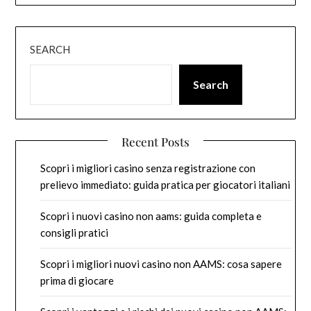
SEARCH
Search
Recent Posts
Scopri i migliori casino senza registrazione con
prelievo immediato: guida pratica per giocatori italiani
Scopri i nuovi casino non aams: guida completa e
consigli pratici
Scopri i migliori nuovi casino non AAMS: cosa sapere
prima di giocare