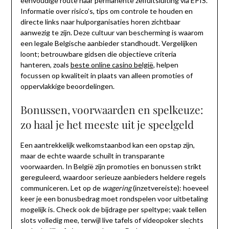
eenvoudige route naar permanente zelfuitsluiting via EPIS.
Informatie over risico’s, tips om controle te houden en
directe links naar hulporganisaties horen zichtbaar
aanwezig te zijn. Deze cultuur van bescherming is waarom
een legale Belgische aanbieder standhoudt. Vergelijken
loont; betrouwbare gidsen die objectieve criteria
hanteren, zoals
beste online casino belgië
, helpen
focussen op kwaliteit in plaats van alleen promoties of
oppervlakkige beoordelingen.
Bonussen, voorwaarden en spelkeuze:
zo haal je het meeste uit je speelgeld
Een aantrekkelijk welkomstaanbod kan een opstap zijn,
maar de echte waarde schuilt in transparante
voorwaarden. In België zijn promoties en bonussen strikt
gereguleerd, waardoor serieuze aanbieders heldere regels
communiceren. Let op de
wagering
(inzetvereiste): hoeveel
keer je een bonusbedrag moet rondspelen voor uitbetaling
mogelijk is. Check ook de bijdrage per speltype; vaak tellen
slots volledig mee, terwijl live tafels of videopoker slechts