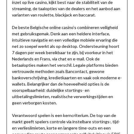
inzet op live casino, kijkt best naar de stabiliteit van de
streaming, de taalopties van de dealers en het aanbod aan
varianten van roulette, blackjack en baccarat.
De beste Belgische online casino’s combineren veiligheid
met gebruiksgemak. Denk aan een heldere interface,
intuïtieve navigatie en een volledige mobiele ervaring die
net zo soepel werkt als op desktop. Ondersteuning hoort
7 dagen per week bereikbaar te zijn, bij voorkeur in het
Nederlands en Frans, via chat en e-mail. Ook de
betaalopties maken het verschil. Legale platforms bieden
vertrouwde methoden zoals Bancontact, gewone
bankoverschrijving, kredietkaarten en vaak ook moderne e-
wallets. Belangrijker dan de hoeveelheid opties is de
voorspelbaarheid: duidelijke stortings- en
uitbetalingslimieten, realistische verwerkingstijden en
geen verborgen kosten.
Verantwoord spelen is een kerncriterium. De top van de
markt geeft spelers controle via instelbare stortings-, tijd-
en verlieslimieten, korte en langere time-outs en een