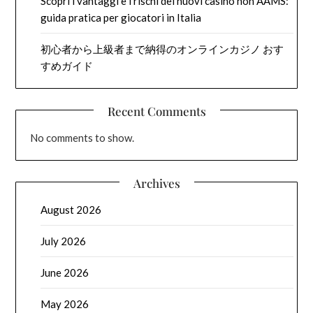
Scopri i vantaggi e i rischi dei nuovi casino non AAMS:
guida pratica per giocatori in Italia
初心者から上級者まで納得のオンラインカジノ おす
すめガイド
Recent Comments
No comments to show.
Archives
August 2026
July 2026
June 2026
May 2026