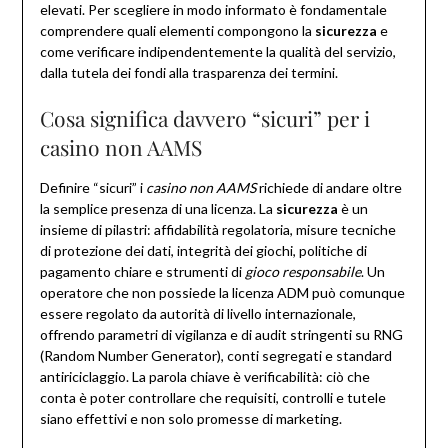
elevati. Per scegliere in modo informato è fondamentale
comprendere quali elementi compongono la
sicurezza
e
come verificare indipendentemente la qualità del servizio,
dalla tutela dei fondi alla trasparenza dei termini.
Cosa significa davvero “sicuri” per i
casino non AAMS
Definire “sicuri” i
casino non AAMS
richiede di andare oltre
la semplice presenza di una licenza. La
sicurezza
è un
insieme di pilastri: affidabilità regolatoria, misure tecniche
di protezione dei dati, integrità dei giochi, politiche di
pagamento chiare e strumenti di
gioco responsabile
. Un
operatore che non possiede la licenza ADM può comunque
essere regolato da autorità di livello internazionale,
offrendo parametri di vigilanza e di audit stringenti su RNG
(Random Number Generator), conti segregati e standard
antiriciclaggio. La parola chiave è verificabilità: ciò che
conta è poter controllare che requisiti, controlli e tutele
siano effettivi e non solo promesse di marketing.