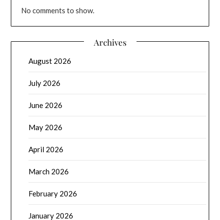
No comments to show.
Archives
August 2026
July 2026
June 2026
May 2026
April 2026
March 2026
February 2026
January 2026