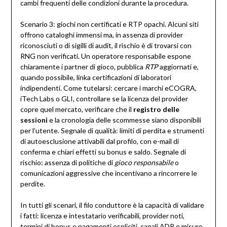
cambi frequenti delle condizioni durante la procedura.
Scenario 3: giochi non certificati e RTP opachi. Alcuni siti
offrono cataloghi immensi ma, in assenza di provider
riconosciuti o di sigilli di audit, il rischio è di trovarsi con
RNG non verificati. Un operatore responsabile espone
chiaramente i partner di gioco, pubblica
RTP
aggiornati e,
quando possibile, linka certificazioni di laboratori
indipendenti. Come tutelarsi: cercare i marchi eCOGRA,
iTech Labs o GLI, controllare se la licenza del provider
copre quel mercato, verificare che il
registro delle
sessioni
e la cronologia delle scommesse siano disponibili
per l’utente. Segnale di qualità: limiti di perdita e strumenti
di autoesclusione attivabili dal profilo, con e-mail di
conferma e chiari effetti su bonus e saldo. Segnale di
rischio: assenza di politiche di
gioco responsabile
o
comunicazioni aggressive che incentivano a rincorrere le
perdite.
In tutti gli scenari, il filo conduttore è la capacità di validare
i fatti: licenza e intestatario verificabili, provider noti,
termini di bonus e pagamenti espliciti, canali ADR e misure