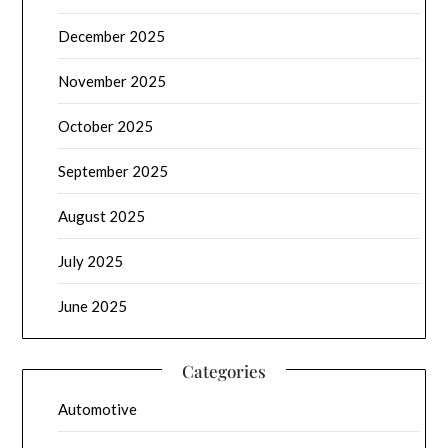
December 2025
November 2025
October 2025
September 2025
August 2025
July 2025
June 2025
Categories
Automotive