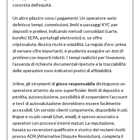
concreta dell’equità.
Un altro pilastro sono i pagamenti. Un operatore serio
definisce tempi, commissioni, limiti e passaggi KYC per
depositi e prelievi, indicando metodi consolidati (carte,
bonifici SEPA, portafogli elettronici) e, se offre
criptovalute, illustra rischi e volatilità. La regola d’oro: prima
di versare cifre importanti, è prudente eseguire un
test di
prelievo
con importi ridotti. I tempi realistici per l’evasione,
l’assenza di richieste documentali ripetute e la tracciabilità
delle operazioni sono indicatori pratici di affidabilità.
Infine, gli strumenti di
gioco responsabile
distinguono un
operatore attento da uno superficiale: limiti di deposito e
perdita, autoesclusione, possibilità di sospendere l’account
e test di autovalutazione dovrebbero essere facilmente
accessibili. Un servizio clienti competente, disponibile in più
lingue e su più canali (chat, email), è spesso associato a
operatori con processi interni maturi. La reputazione,
basata su recensioni qualificate e storico dei reclami risolti
presso ADR (Alternative Dispute Resolution), completa il