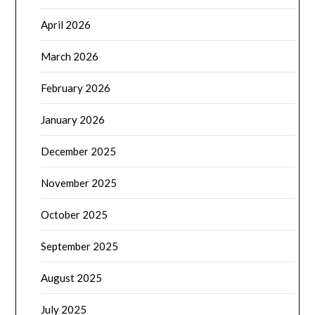
April 2026
March 2026
February 2026
January 2026
December 2025
November 2025
October 2025
September 2025
August 2025
July 2025