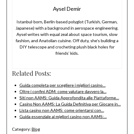
Aysel Demir
Istanbul-born, Berlin-based polyglot (Turkish, German,
Japanese) with a background in aerospace engineering.
Aysel writes with equal zeal about space tourism, slow
fashion, and Anatolian cuisine. Off duty, she’s building a
DIY telescope and crocheting plush black holes for
friends’ kids.
Related Posts:
Guida completa per scegliere i migliori casino…
Oltre i confini ADM: come valutare davvero la…
Siti non AAMS: Guida Approfondita alle Piattaforme…
Casino Non AAMS: La Guida Definitiva per Giocare in…
Lista casino non AAMS: come orientarsi con…
Guida essenziale ai migliori casino non AAMS:…
Category:
Blog