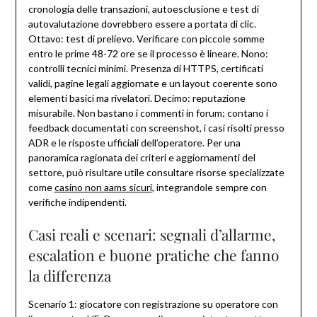
cronologia delle transazioni, autoesclusione e test di
autovalutazione dovrebbero essere a portata di clic.
Ottavo: test di prelievo. Verificare con piccole somme
entro le prime 48-72 ore se il processo è lineare. Nono:
controlli tecnici minimi. Presenza di HTTPS, certificati
validi, pagine legali aggiornate e un layout coerente sono
elementi basici ma rivelatori. Decimo: reputazione
misurabile. Non bastano i commenti in forum; contano i
feedback documentati con screenshot, i casi risolti presso
ADR e le risposte ufficiali dell’operatore. Per una
panoramica ragionata dei criteri e aggiornamenti del
settore, può risultare utile consultare risorse specializzate
come
casino non aams sicuri
, integrandole sempre con
verifiche indipendenti.
Casi reali e scenari: segnali d’allarme,
escalation e buone pratiche che fanno
la differenza
Scenario 1: giocatore con registrazione su operatore con