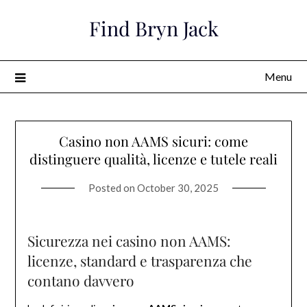
Skip
Find Bryn Jack
to
content
Menu
Casino non AAMS sicuri: come
distinguere qualità, licenze e tutele reali
Posted on
October 30, 2025
Sicurezza nei casino non AAMS:
licenze, standard e trasparenza che
contano davvero