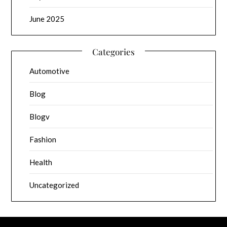
June 2025
Categories
Automotive
Blog
Blogv
Fashion
Health
Uncategorized