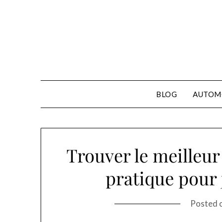
Skip
to
content
BLOG
AUTOM
Trouver le meilleur 
pratique pour 
Posted 