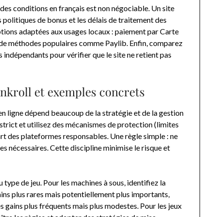
des conditions en français est non négociable. Un site
s politiques de bonus et les délais de traitement des
options adaptées aux usages locaux : paiement par Carte
e de méthodes populaires comme Paylib. Enfin, comparez
s indépendants pour vérifier que le site ne retient pas
ankroll et exemples concrets
 en ligne dépend beaucoup de la stratégie et de la gestion
strict et utilisez des mécanismes de protection (limites
art des plateformes responsables. Une règle simple : ne
es nécessaires. Cette discipline minimise le risque et
 type de jeu. Pour les machines à sous, identifiez la
 gains plus rares mais potentiellement plus importants,
des gains plus fréquents mais plus modestes. Pour les jeux