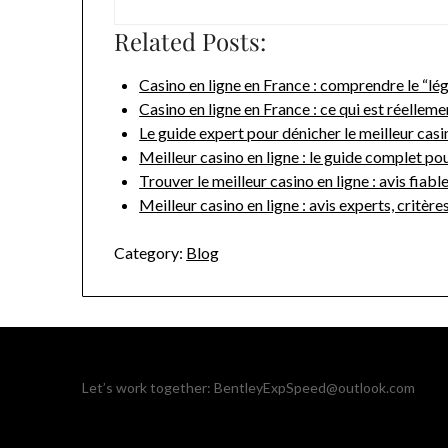
Related Posts:
Casino en ligne en France : comprendre le “lé
Casino en ligne en France : ce qui est réellem
Le guide expert pour dénicher le meilleur cas
Meilleur casino en ligne : le guide complet p
Trouver le meilleur casino en ligne : avis fiabl
Meilleur casino en ligne : avis experts, critèr
Category:
Blog
Let’s work together:
BentleyExpSpeed@outlook.com