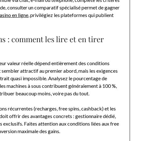
pide, consulter un comparatif spécialisé permet de gagner
asino en ligne
, privilégiez les plateformes qui publient
 : comment les lire et en tirer
leur valeur réelle dépend entièrement des conditions
sembler attractif au premier abord, mais les exigences
etrait quasi impossible. Analysez le pourcentage de
 les machines à sous contribuent généralement à 100 %,
ntribuer beaucoup moins, voire pas du tout.
ns récurrentes (recharges, free spins, cashback) et les
t offrir des avantages concrets : gestionnaire dédié,
s exclusifs. Faites attention aux conditions liées aux free
conversion maximale des gains.