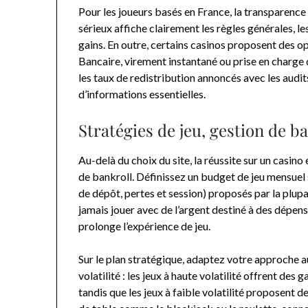
Pour les joueurs basés en France, la transparence 
sérieux affiche clairement les règles générales, le
gains. En outre, certains casinos proposent des 
Bancaire, virement instantané ou prise en charg
les taux de redistribution annoncés avec les audit
d’informations essentielles.
Stratégies de jeu, gestion de b
Au-delà du choix du site, la réussite sur un casino
de bankroll. Définissez un budget de jeu mensuel 
de dépôt, pertes et session) proposés par la plup
jamais jouer avec de l’argent destiné à des dépens
prolonge l’expérience de jeu.
Sur le plan stratégique, adaptez votre approche au
volatilité : les jeux à haute volatilité offrent des
tandis que les jeux à faible volatilité proposent 