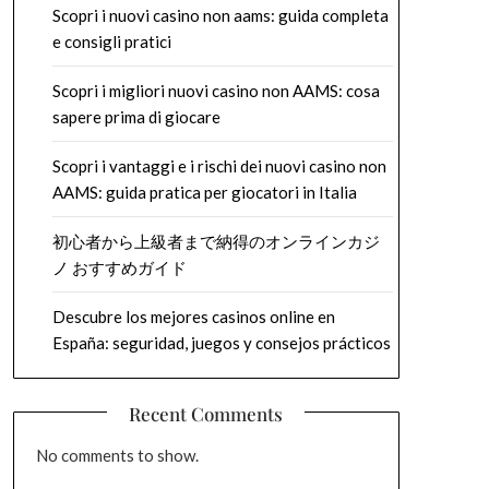
Scopri i nuovi casino non aams: guida completa
e consigli pratici
Scopri i migliori nuovi casino non AAMS: cosa
sapere prima di giocare
Scopri i vantaggi e i rischi dei nuovi casino non
AAMS: guida pratica per giocatori in Italia
初心者から上級者まで納得のオンラインカジ
ノ おすすめガイド
Descubre los mejores casinos online en
España: seguridad, juegos y consejos prácticos
Recent Comments
No comments to show.