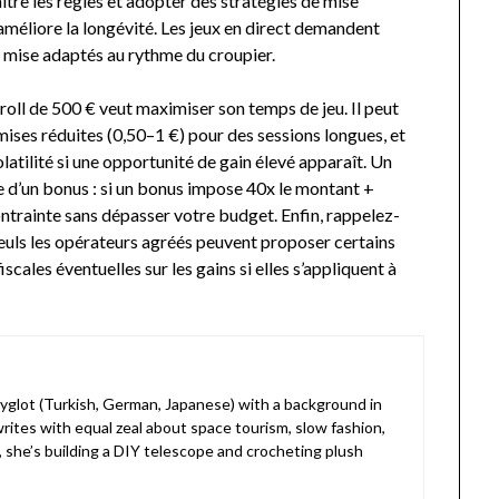
ître les règles et adopter des stratégies de mise
 améliore la longévité. Les jeux en direct demandent
e mise adaptés au rythme du croupier.
oll de 500 € veut maximiser son temps de jeu. Il peut
 mises réduites (0,50–1 €) pour des sessions longues, et
latilité si une opportunité de gain élevé apparaît. Un
e d’un bonus : si un bonus impose 40x le montant +
ntrainte sans dépasser votre budget. Enfin, rappelez-
 seuls les opérateurs agréés peuvent proposer certains
iscales éventuelles sur les gains si elles s’appliquent à
lyglot (Turkish, German, Japanese) with a background in
rites with equal zeal about space tourism, slow fashion,
, she’s building a DIY telescope and crocheting plush