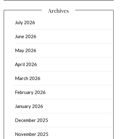
Archives
July 2026
June 2026
May 2026
April 2026
March 2026
February 2026
January 2026
December 2025
November 2025