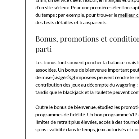
d’un site sérieux. Pour une première sélection ra
du temps ; par exemple, pour trouver le
meilleur c
des tests détaillés et transparents.
Bonus, promotions et conditions
parti
Les bonus font souvent pencher la balance, mais 
associées. Un bonus de bienvenue important peut 
de mise (
wagering
) imposées peuvent rendre le r
contribution des jeux au décompte du wagering :
tandis que le blackjack et la roulette peuvent co
Outre le bonus de bienvenue, étudiez les promotio
programmes de fidélité. Un bon programme VIP doi
limites de retrait plus élevées, accès à des tournoi
spins : validité dans le temps, jeux autorisés et 