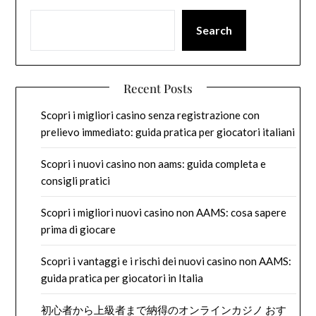
Search
Recent Posts
Scopri i migliori casino senza registrazione con
prelievo immediato: guida pratica per giocatori italiani
Scopri i nuovi casino non aams: guida completa e
consigli pratici
Scopri i migliori nuovi casino non AAMS: cosa sapere
prima di giocare
Scopri i vantaggi e i rischi dei nuovi casino non AAMS:
guida pratica per giocatori in Italia
初心者から上級者まで納得のオンラインカジノ おす