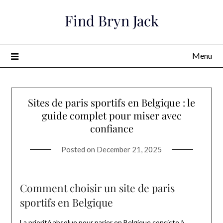
Skip
Find Bryn Jack
to
content
Menu
Sites de paris sportifs en Belgique : le
guide complet pour miser avec
confiance
Posted on
December 21, 2025
Comment choisir un site de paris
sportifs en Belgique
La priorité absolue pour parier en Belgique consiste à