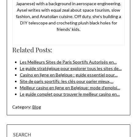
Japanese) with a background in aerospace engineering.
Aysel writes with equal zeal about space tourism, slow
fashion, and Anatolian cuisine. Off duty, she’s building a
DIY telescope and crocheting plush black holes for
friends’ kids.
Related Posts:
Les Meilleurs Sites de Paris Sportifs Autorisés en…
Le guide stratégique pour explorer tous les sites de…
Casino en ligne en Belgique : guide essentiel pour…
Site de paris sportifs: les clés pour parier mieux,…
Meilleur casino en ligne en Belgique: mode d’emploi…
Le guide complet pour trouver le meilleur casino en…
Category:
Blog
SEARCH