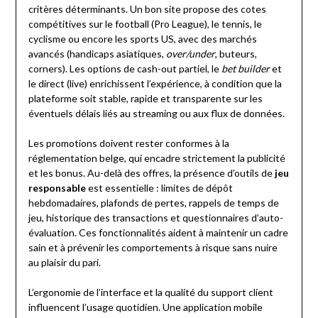
critères déterminants. Un bon site propose des cotes
compétitives sur le football (Pro League), le tennis, le
cyclisme ou encore les sports US, avec des marchés
avancés (handicaps asiatiques,
over/under
, buteurs,
corners). Les options de cash-out partiel, le
bet builder
et
le direct (live) enrichissent l’expérience, à condition que la
plateforme soit stable, rapide et transparente sur les
éventuels délais liés au streaming ou aux flux de données.
Les promotions doivent rester conformes à la
réglementation belge, qui encadre strictement la publicité
et les bonus. Au-delà des offres, la présence d’outils de
jeu
responsable
est essentielle : limites de dépôt
hebdomadaires, plafonds de pertes, rappels de temps de
jeu, historique des transactions et questionnaires d’auto-
évaluation. Ces fonctionnalités aident à maintenir un cadre
sain et à prévenir les comportements à risque sans nuire
au plaisir du pari.
L’ergonomie de l’interface et la qualité du support client
influencent l’usage quotidien. Une application mobile