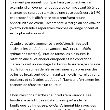
jugement personnel nourri par l’analyse objective. Par
exemple, si un événement est perçu comme ayant 55 % de
chances de se produire, mais qu’une cote supérieure à 1.90
est proposée, la différence peut représenter une
opportunité de valeur. Comprendre la marge du bookmaker
(overround) aide à repérer les marchés où l’edge potentiel
est le plus intéressant.
L’étude préalable augmente la précision. En football,
analyser les statistiques avancées (xG, tirs concédés,
rythme des matchs), l’état de forme, les blessures, la
rotation due au calendrier européen et les conditions
météo fournit un avantage. En tennis, la surface, le style de
jeu, la forme sur les dernières semaines et la pression des
balles de break sont déterminants. En cyclisme, relief, vent,
équipiers et scénarios tactiques influencent fortement les
chances de réussite d’un coureur.
Choisir les bons marchés peut réduire la variance. Les
handicaps asiatiques
ajustent le risque/rendement,
tandis que les lignes
over/under
s’alignent bien avec des