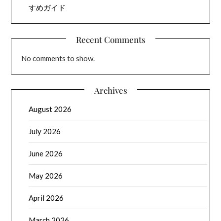
すめガイド
Recent Comments
No comments to show.
Archives
August 2026
July 2026
June 2026
May 2026
April 2026
March 2026