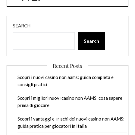
SEARCH
Search
Recent Posts
Scopri i nuovi casino non aams: guida completa e
consigli pratici
Scopri i migliori nuovi casino non AAMS: cosa sapere
prima di giocare
Scopri i vantaggi e i rischi dei nuovi casino non AAMS:
guida pratica per giocatori in Italia