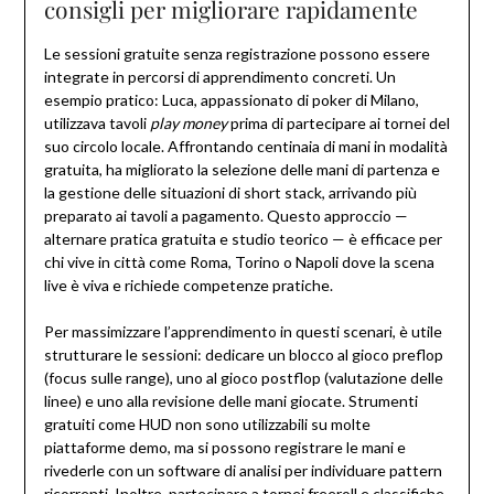
consigli per migliorare rapidamente
Le sessioni gratuite senza registrazione possono essere
integrate in percorsi di apprendimento concreti. Un
esempio pratico: Luca, appassionato di poker di Milano,
utilizzava tavoli
play money
prima di partecipare ai tornei del
suo circolo locale. Affrontando centinaia di mani in modalità
gratuita, ha migliorato la selezione delle mani di partenza e
la gestione delle situazioni di short stack, arrivando più
preparato ai tavoli a pagamento. Questo approccio —
alternare pratica gratuita e studio teorico — è efficace per
chi vive in città come Roma, Torino o Napoli dove la scena
live è viva e richiede competenze pratiche.
Per massimizzare l’apprendimento in questi scenari, è utile
strutturare le sessioni: dedicare un blocco al gioco preflop
(focus sulle range), uno al gioco postflop (valutazione delle
linee) e uno alla revisione delle mani giocate. Strumenti
gratuiti come HUD non sono utilizzabili su molte
piattaforme demo, ma si possono registrare le mani e
rivederle con un software di analisi per individuare pattern
ricorrenti. Inoltre, partecipare a tornei freeroll e classifiche