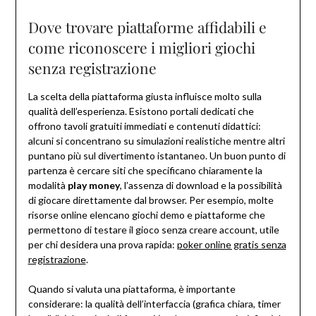
Dove trovare piattaforme affidabili e
come riconoscere i migliori giochi
senza registrazione
La scelta della piattaforma giusta influisce molto sulla
qualità dell’esperienza. Esistono portali dedicati che
offrono tavoli gratuiti immediati e contenuti didattici:
alcuni si concentrano su simulazioni realistiche mentre altri
puntano più sul divertimento istantaneo. Un buon punto di
partenza è cercare siti che specificano chiaramente la
modalità
play money
, l’assenza di download e la possibilità
di giocare direttamente dal browser. Per esempio, molte
risorse online elencano giochi demo e piattaforme che
permettono di testare il gioco senza creare account, utile
per chi desidera una prova rapida:
poker online gratis senza
registrazione
.
Quando si valuta una piattaforma, è importante
considerare: la qualità dell’interfaccia (grafica chiara, timer