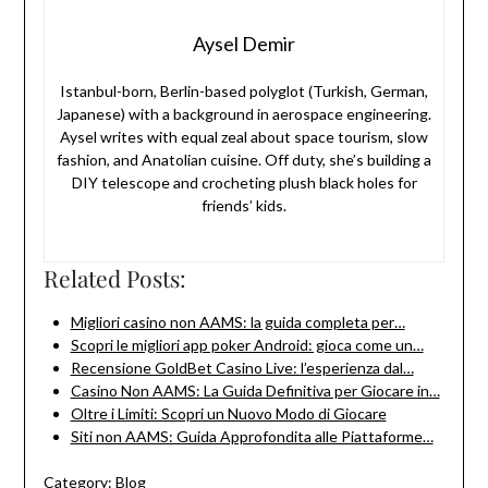
Aysel Demir
Istanbul-born, Berlin-based polyglot (Turkish, German,
Japanese) with a background in aerospace engineering.
Aysel writes with equal zeal about space tourism, slow
fashion, and Anatolian cuisine. Off duty, she’s building a
DIY telescope and crocheting plush black holes for
friends’ kids.
Related Posts:
Migliori casino non AAMS: la guida completa per…
Scopri le migliori app poker Android: gioca come un…
Recensione GoldBet Casino Live: l’esperienza dal…
Casino Non AAMS: La Guida Definitiva per Giocare in…
Oltre i Limiti: Scopri un Nuovo Modo di Giocare
Siti non AAMS: Guida Approfondita alle Piattaforme…
Category:
Blog