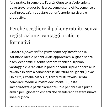
fare pratica in completa libertà. Questo articolo spiega
dove trovare queste risorse, come usarle efficacemente e
quali precauzioni adottare per un’esperienza sicura e
produttiva.
Perché scegliere il poker gratuito senza
registrazione: vantaggi pratici e
formativi
Giocare a
poker online gratis senza registrazione
è la
soluzione ideale per chi vuole approcciarsi al gioco senza
rischi economici e senza barriere tecniche. Il primo
vantaggio è la rapidità: in pochi secondi si può sedere a un
tavolo e iniziare a conoscere la struttura dei giochi (Texas
Hold’em, Omaha, Sit & Go, tornei multi-tavolo) senza
compilare moduli o inviare documenti. Questa
immediatezza è particolarmente utile per chi è alle prime
armi o per i giocatori esperti che desiderano testare nuove
linee di gioco.
Dal punto di vista formativo, le versioni gratuite