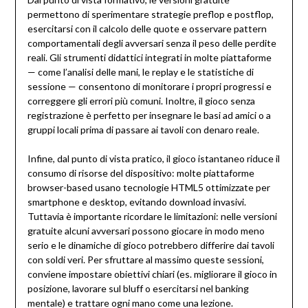
permettono di sperimentare strategie preflop e postflop,
esercitarsi con il calcolo delle quote e osservare pattern
comportamentali degli avversari senza il peso delle perdite
reali. Gli strumenti didattici integrati in molte piattaforme
— come l’analisi delle mani, le replay e le statistiche di
sessione — consentono di monitorare i propri progressi e
correggere gli errori più comuni. Inoltre, il gioco senza
registrazione è perfetto per insegnare le basi ad amici o a
gruppi locali prima di passare ai tavoli con denaro reale.
Infine, dal punto di vista pratico, il gioco istantaneo riduce il
consumo di risorse del dispositivo: molte piattaforme
browser-based usano tecnologie HTML5 ottimizzate per
smartphone e desktop, evitando download invasivi.
Tuttavia è importante ricordare le limitazioni: nelle versioni
gratuite alcuni avversari possono giocare in modo meno
serio e le dinamiche di gioco potrebbero differire dai tavoli
con soldi veri. Per sfruttare al massimo queste sessioni,
conviene impostare obiettivi chiari (es. migliorare il gioco in
posizione, lavorare sul bluff o esercitarsi nel banking
mentale) e trattare ogni mano come una lezione.