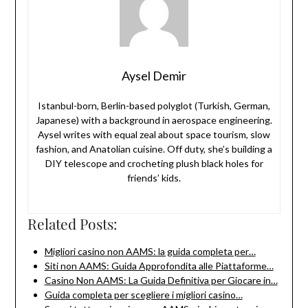
Aysel Demir
Istanbul-born, Berlin-based polyglot (Turkish, German,
Japanese) with a background in aerospace engineering.
Aysel writes with equal zeal about space tourism, slow
fashion, and Anatolian cuisine. Off duty, she’s building a
DIY telescope and crocheting plush black holes for
friends’ kids.
Related Posts:
Migliori casino non AAMS: la guida completa per…
Siti non AAMS: Guida Approfondita alle Piattaforme…
Casino Non AAMS: La Guida Definitiva per Giocare in…
Guida completa per scegliere i migliori casino…