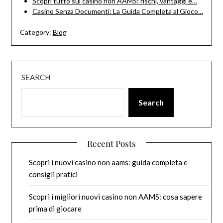
Scopri tutto sui casino non AAMS: rischi, vantaggi e…
Casino Senza Documenti: La Guida Completa al Gioco…
Category:
Blog
SEARCH
Search
Recent Posts
Scopri i nuovi casino non aams: guida completa e
consigli pratici
Scopri i migliori nuovi casino non AAMS: cosa sapere
prima di giocare