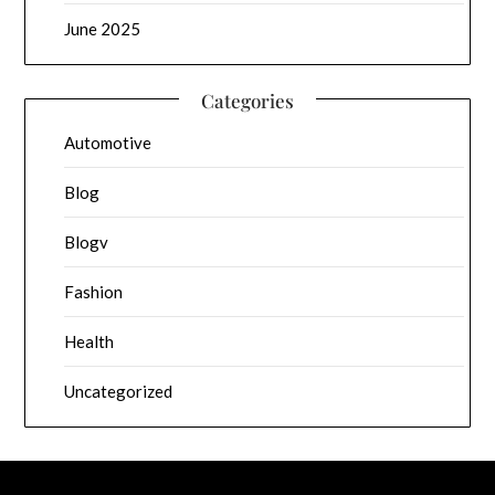
June 2025
Categories
Automotive
Blog
Blogv
Fashion
Health
Uncategorized