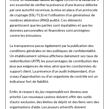
est essentiel de vérifier la présence d'une licence délivrée
par une autorité reconnue, la mise en place d'un protocole
de cryptage (SSL/TLS) et l'utilisation d'un générateur de
nombres aléatoires (
RNG
) audité. Ces éléments
garantissent que les parties sont équitables et que les
données personnelles et financières sont protégées
contre les intrusions.
La transparence passe également par la publication des
conditions générales et des politiques de confidentialité.
Un établissement sérieux affichera clairement ses taux de
redistribution (
RTP
), les pourcentages de contribution des
jeux aux exigences de mise, ainsi que les coordonnées du
support client. La présence d'un audit indépendant, d'un
sceau d'approbation ou d'un organisme de contrôle est un
indicateur fort de fiabilité.
Enfin, le respect du
jeu responsable
est devenu une
priorité. Les nouveaux casinos doivent offrir des outils
d'auto-exclusion, des limites de dépôt et des liens vers des
organisations d'aide. Les joueurs attentifs doivent