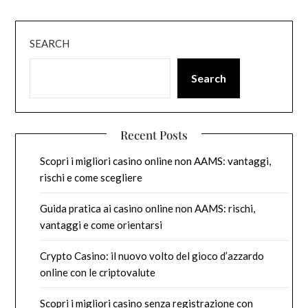
SEARCH
Search
Recent Posts
Scopri i migliori casino online non AAMS: vantaggi,
rischi e come scegliere
Guida pratica ai casino online non AAMS: rischi,
vantaggi e come orientarsi
Crypto Casino: il nuovo volto del gioco d’azzardo
online con le criptovalute
Scopri i migliori casino senza registrazione con