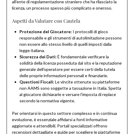
all’ente di regolamentazione straniero che ha rilasciato la
licenza, un processo spesso più complicato e oneroso.
Aspetti da Valutare con Cautela
Protezione del Giocatore:
I protocolli di gioco
responsabile e gli strumenti di autolimitazione possono
non essere allo stesso livello di quelli imposti dalla
legge italiana.
Sicurezza dei Dati:
È fondamentale verificare la
solidità della licenza posseduta dal sito e la reputazione
generale dell’operatore per essere certi della tutela
delle proprie informazioni personali e finanziarie.
Questioni Fiscali:
Le vincite ottenute su piattaforme
non AAMS sono soggette a tassazione in Italia. Spetta
al giocatore dichiararle e versare l’imposta di replace
secondo la normativa vigente.
Per orientarsi in questo settore complesso e in continua
evoluzione, è essenziale affidarsi a fonti informative
aggiornate e attendibili. Portali specializzati offrono
recensioni dettagliate e guide per scegliere le piattaforme