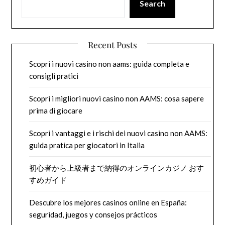
Search
Recent Posts
Scopri i nuovi casino non aams: guida completa e
consigli pratici
Scopri i migliori nuovi casino non AAMS: cosa sapere
prima di giocare
Scopri i vantaggi e i rischi dei nuovi casino non AAMS:
guida pratica per giocatori in Italia
初心者から上級者まで納得のオンラインカジノ おす
すめガイド
Descubre los mejores casinos online en España:
seguridad, juegos y consejos prácticos