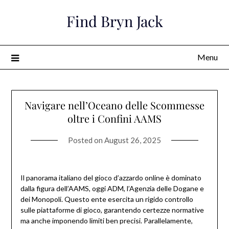
Skip
Find Bryn Jack
to
content
Menu
Navigare nell’Oceano delle Scommesse
oltre i Confini AAMS
Posted on
August 26, 2025
Il panorama italiano del gioco d’azzardo online è dominato
dalla figura dell’AAMS, oggi ADM, l’Agenzia delle Dogane e
dei Monopoli. Questo ente esercita un rigido controllo
sulle piattaforme di gioco, garantendo certezze normative
ma anche imponendo limiti ben precisi. Parallelamente,