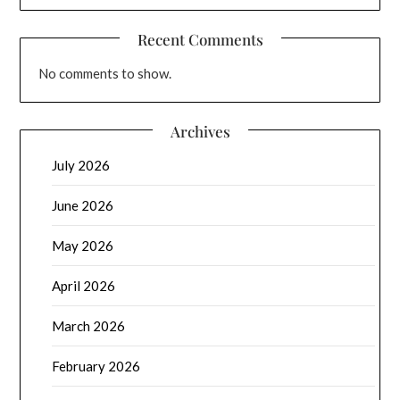
Recent Comments
No comments to show.
Archives
July 2026
June 2026
May 2026
April 2026
March 2026
February 2026