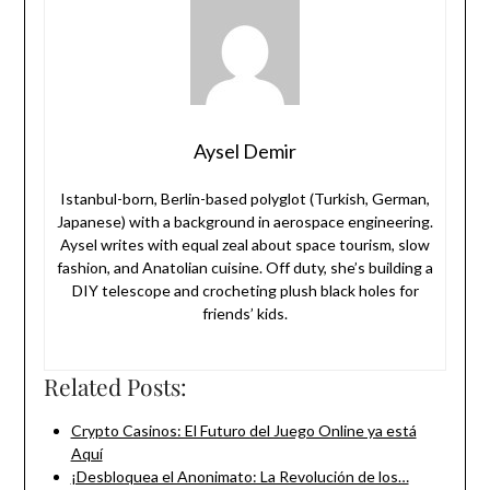
Aysel Demir
Istanbul-born, Berlin-based polyglot (Turkish, German,
Japanese) with a background in aerospace engineering.
Aysel writes with equal zeal about space tourism, slow
fashion, and Anatolian cuisine. Off duty, she’s building a
DIY telescope and crocheting plush black holes for
friends’ kids.
Related Posts:
Crypto Casinos: El Futuro del Juego Online ya está
Aquí
¡Desbloquea el Anonimato: La Revolución de los…