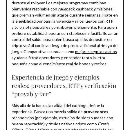
durante el rollover. Los mejores programas combinan
bienvenida razonable con
rakeback
, cashback y misiones
que premian volumen sin atarte durante semanas. Fíjate en
la elegibilidad por país, la vigencia y si los juegos con RTP
alto o slots populares contribuyen plenamente. Para quien
prefiere estabilidad, operar con stablecoins facilita llevar un
control del saldo; para quien busca upside, depositar en
cripto volátil conlleva riesgo de precio adicional al riesgo de
juego. Comparativas curadas como
mejores crypto casinos
ayudan a filtrar operadores y entender tanto la letra
pequeña como el rendimiento real de bonos y retiros.
Experiencia de juego y ejemplos
reales: proveedores, RTP y verificación
“provably fair”
Más allá de la banca, la calidad del catálogo define la
experiencia. Busca una mezcla sólida de
proveedores
reconocidos (por ejemplo, estudios de slots y mesas con
buena reputación) y títulos nativos cripto como
Crash
,
Plinko
,
Dice
o
Mines
, que suelen ofrecer
provably fair
y