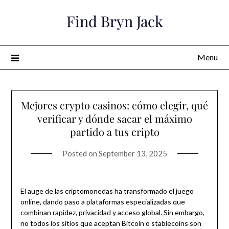
Skip
Find Bryn Jack
to
content
Menu
Mejores crypto casinos: cómo elegir, qué
verificar y dónde sacar el máximo
partido a tus cripto
Posted on
September 13, 2025
El auge de las criptomonedas ha transformado el juego
online, dando paso a plataformas especializadas que
combinan rapidez, privacidad y acceso global. Sin embargo,
no todos los sitios que aceptan Bitcoin o stablecoins son