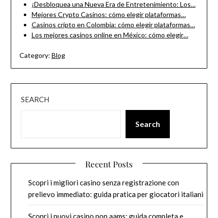
¡Desbloquea una Nueva Era de Entretenimiento: Los…
Mejores Crypto Casinos: cómo elegir plataformas…
Casinos cripto en Colombia: cómo elegir plataformas…
Los mejores casinos online en México: cómo elegir…
Category:
Blog
SEARCH
Search
Recent Posts
Scopri i migliori casino senza registrazione con
prelievo immediato: guida pratica per giocatori italiani
Scopri i nuovi casino non aams: guida completa e