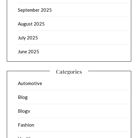
September 2025
August 2025
July 2025
June 2025
Categories
Automotive
Blog
Blogv
Fashion