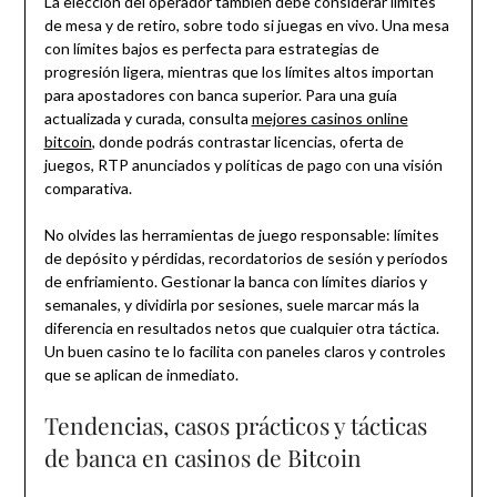
La elección del operador también debe considerar límites
de mesa y de retiro, sobre todo si juegas en vivo. Una mesa
con límites bajos es perfecta para estrategias de
progresión ligera, mientras que los límites altos importan
para apostadores con banca superior. Para una guía
actualizada y curada, consulta
mejores casinos online
bitcoin
, donde podrás contrastar licencias, oferta de
juegos, RTP anunciados y políticas de pago con una visión
comparativa.
No olvides las herramientas de juego responsable: límites
de depósito y pérdidas, recordatorios de sesión y períodos
de enfriamiento. Gestionar la banca con límites diarios y
semanales, y dividirla por sesiones, suele marcar más la
diferencia en resultados netos que cualquier otra táctica.
Un buen casino te lo facilita con paneles claros y controles
que se aplican de inmediato.
Tendencias, casos prácticos y tácticas
de banca en casinos de Bitcoin