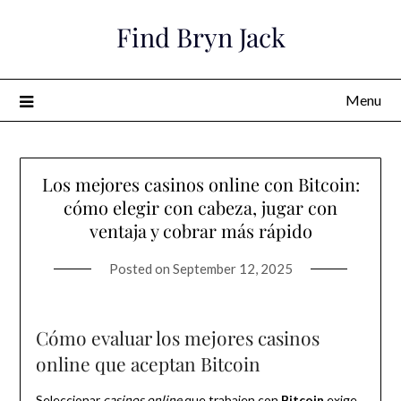
Skip
Find Bryn Jack
to
content
Menu
Los mejores casinos online con Bitcoin:
cómo elegir con cabeza, jugar con
ventaja y cobrar más rápido
Posted on
September 12, 2025
Cómo evaluar los mejores casinos
online que aceptan Bitcoin
Seleccionar
casinos online
que trabajen con
Bitcoin
exige