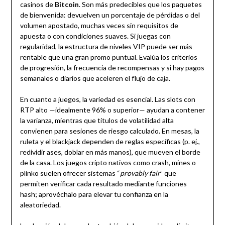
casinos de
Bitcoin
. Son más predecibles que los paquetes
de bienvenida: devuelven un porcentaje de pérdidas o del
volumen apostado, muchas veces sin requisitos de
apuesta o con condiciones suaves. Si juegas con
regularidad, la estructura de niveles VIP puede ser más
rentable que una gran promo puntual. Evalúa los criterios
de progresión, la frecuencia de recompensas y si hay pagos
semanales o diarios que aceleren el flujo de caja.
En cuanto a juegos, la variedad es esencial. Las slots con
RTP alto —idealmente 96% o superior— ayudan a contener
la varianza, mientras que títulos de volatilidad alta
convienen para sesiones de riesgo calculado. En mesas, la
ruleta y el blackjack dependen de reglas específicas (p. ej.,
redividir ases, doblar en más manos), que mueven el borde
de la casa. Los juegos cripto nativos como crash, mines o
plinko suelen ofrecer sistemas “
provably fair
” que
permiten verificar cada resultado mediante funciones
hash; aprovéchalo para elevar tu confianza en la
aleatoriedad.