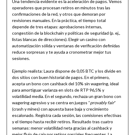
Una tendencia evidente es la aceleración de pagos. Vemos
operadores que procesan retiros en minutos tras las
confirmaciones de la red, y otros que demoran por
revisiones manuales. En la práctica, el tiempo total
depende de tres etapas: aprobaciones internas,
congestión de la blockchain y políticas de seguridad (p. ej.,
listas blancas de direcciones). Elegir un casino con
automatización sólida y ventanas de verificación definidas
reduce sorpresas y te ayuda a cronometrar mejor tus
sesiones.
Ejemplo realista: Laura dispone de 0,05 BTC y los divide en
dos sitios con buen historial de pagos. En el primero,
acepta un bono con cashback del 10% sin wagering, ideal
para amortiguar varianza en slots de RTP 96,5% y
volatilidad media. En el segundo, rechaza un gran bono con
wagering agresivo y se centra en juegos “
provably fair
”
(crash y mines) con apuesta base baja y crecimiento
escalonado. Registra cada sesión, las comisiones efectivas
y el tiempo hasta recibir retiros. Resultado tras cuatro
semanas: menor volatilidad neta gracias al cashback y
mejor flujo de caja por retiros parciales frecuentes. La