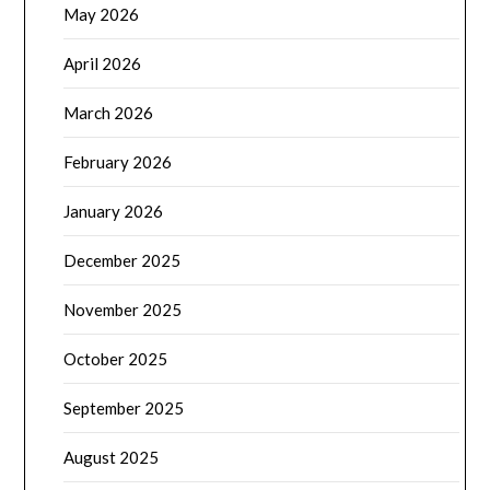
May 2026
April 2026
March 2026
February 2026
January 2026
December 2025
November 2025
October 2025
September 2025
August 2025