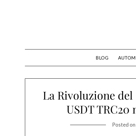
Skip
to
content
BLOG
AUTOM
La Rivoluzione del
USDT TRC20 n
Posted o