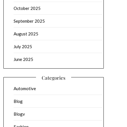
October 2025
September 2025
August 2025
July 2025
June 2025
Categories
Automotive
Blog
Blogv
Fashion