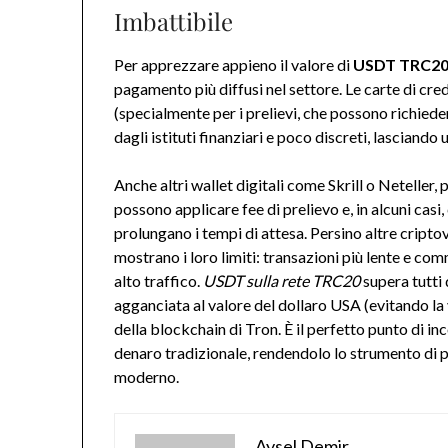
Imbattibile
Per apprezzare appieno il valore di
USDT TRC2
pagamento più diffusi nel settore. Le carte di cred
(specialmente per i prelievi, che possono richiede
dagli istituti finanziari e poco discreti, lasciando 
Anche altri wallet digitali come Skrill o Neteller, 
possono applicare fee di prelievo e, in alcuni casi,
prolungano i tempi di attesa. Persino altre cript
mostrano i loro limiti: transazioni più lente e com
alto traffico.
USDT sulla rete TRC20
supera tutti 
agganciata al valore del dollaro USA (evitando la v
della blockchain di Tron. È il perfetto punto di inc
denaro tradizionale, rendendolo lo strumento di p
moderno.
Aysel Demir