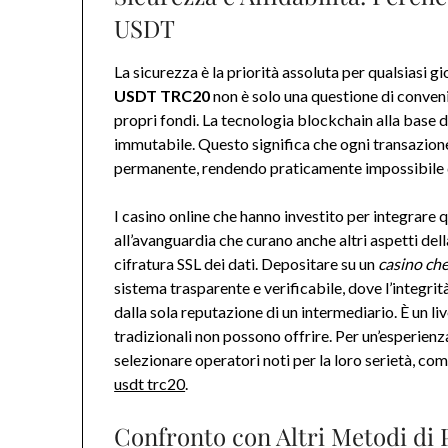
USDT
La sicurezza è la priorità assoluta per qualsiasi g
USDT TRC20
non è solo una questione di conven
propri fondi. La tecnologia blockchain alla base d
immutabile. Questo significa che ogni transazione
permanente, rendendo praticamente impossibile 
I casino online che hanno investito per integrare
all’avanguardia che curano anche altri aspetti dell
cifratura SSL dei dati. Depositare su un
casino ch
sistema trasparente e verificabile, dove l’integri
dalla sola reputazione di un intermediario. È un li
tradizionali non possono offrire. Per un’esperienza
selezionare operatori noti per la loro serietà, com
usdt trc20
.
Confronto con Altri Metodi d