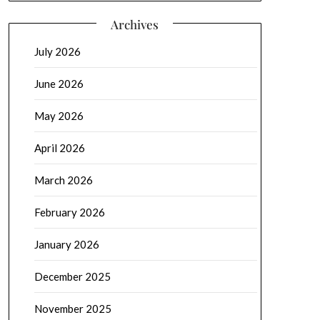
Archives
July 2026
June 2026
May 2026
April 2026
March 2026
February 2026
January 2026
December 2025
November 2025