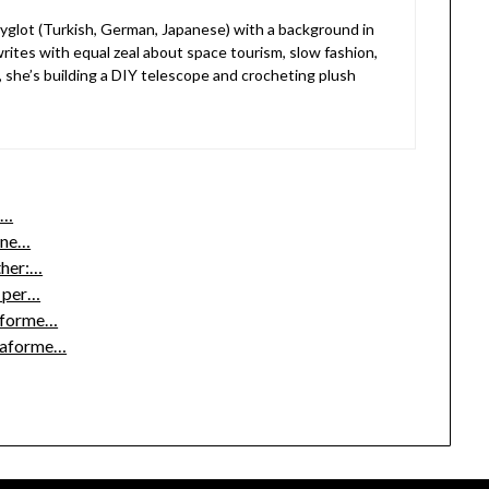
lyglot (Turkish, German, Japanese) with a background in
rites with equal zeal about space tourism, slow fashion,
, she’s building a DIY telescope and crocheting plush
:…
line…
ther:…
a per…
taforme…
ttaforme…