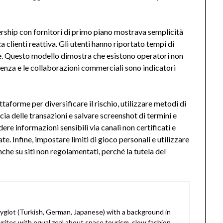
ership con fornitori di primo piano mostrava semplicità
 clienti reattiva. Gli utenti hanno riportato tempi di
ute. Questo modello dimostra che esistono operatori non
nza e le collaborazioni commerciali sono indicatori
ttaforme per diversificare il rischio, utilizzare metodi di
ia delle transazioni e salvare screenshot di termini e
ere informazioni sensibili via canali non certificati e
e. Infine, impostare limiti di gioco personali e utilizzare
che su siti non regolamentati, perché la tutela del
lyglot (Turkish, German, Japanese) with a background in
rites with equal zeal about space tourism, slow fashion,