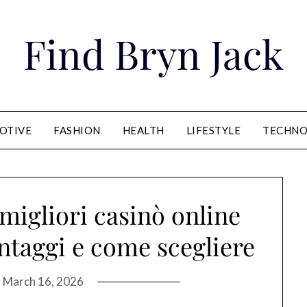
Find Bryn Jack
OTIVE
FASHION
HEALTH
LIFESTYLE
TECHNO
migliori casinò online
ntaggi e come scegliere
n
March 16, 2026