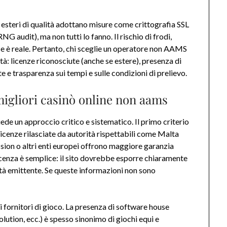
nò esteri di qualità adottano misure come crittografia SSL
NG audit), ma non tutti lo fanno. Il rischio di frodi,
ace è reale. Pertanto, chi sceglie un operatore non AAMS
ità: licenze riconosciute (anche se estere), presenza di
te e trasparenza sui tempi e sulle condizioni di prelievo.
migliori casinò online non aams
iede un approccio critico e sistematico. Il primo criterio
 licenze rilasciate da autorità rispettabili come Malta
n o altri enti europei offrono maggiore garanzia
licenza è semplice: il sito dovrebbe esporre chiaramente
orità emittente. Se queste informazioni non sono
 fornitori di gioco. La presenza di software house
ution, ecc.) è spesso sinonimo di giochi equi e