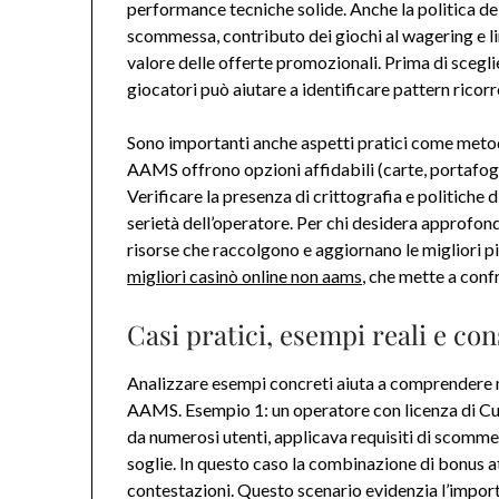
performance tecniche solide. Anche la politica de
scommessa, contributo dei giochi al wagering e lim
valore delle offerte promozionali. Prima di scegli
giocatori può aiutare a identificare pattern ricor
Sono importanti anche aspetti pratici come metodi
AAMS offrono opzioni affidabili (carte, portafogli 
Verificare la presenza di crittografia e politiche 
serietà dell’operatore. Per chi desidera approfon
risorse che raccolgono e aggiornano le migliori pia
migliori casinò online non aams
, che mette a conf
Casi pratici, esempi reali e con
Analizzare esempi concreti aiuta a comprendere me
AAMS. Esempio 1: un operatore con licenza di C
da numerosi utenti, applicava requisiti di scomme
soglie. In questo caso la combinazione di bonus at
contestazioni. Questo scenario evidenzia l’importa