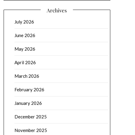
Archives
July 2026
June 2026
May 2026
April 2026
March 2026
February 2026
January 2026
December 2025
November 2025