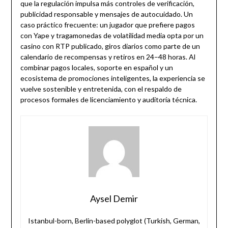
que la regulación impulsa más controles de verificación,
publicidad responsable y mensajes de autocuidado. Un
caso práctico frecuente: un jugador que prefiere pagos
con Yape y tragamonedas de volatilidad media opta por un
casino con RTP publicado, giros diarios como parte de un
calendario de recompensas y retiros en 24–48 horas. Al
combinar pagos locales, soporte en español y un
ecosistema de promociones inteligentes, la experiencia se
vuelve sostenible y entretenida, con el respaldo de
procesos formales de licenciamiento y auditoría técnica.
Aysel Demir
Istanbul-born, Berlin-based polyglot (Turkish, German,