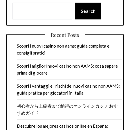
Search
Recent Posts
Scopri i nuovi casino non aams: guida completa e
consigli pratici
Scopri i migliori nuovi casino non AAMS: cosa sapere
prima di giocare
Scopri i vantaggi e i rischi dei nuovi casino non AAMS:
guida pratica per giocatori in Italia
初心者から上級者まで納得のオンラインカジノ おす
すめガイド
Descubre los mejores casinos online en España: