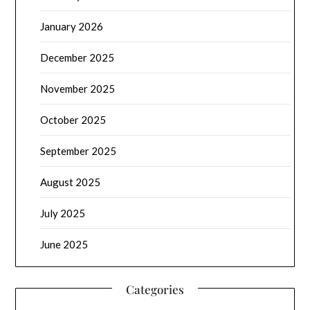
January 2026
December 2025
November 2025
October 2025
September 2025
August 2025
July 2025
June 2025
Categories