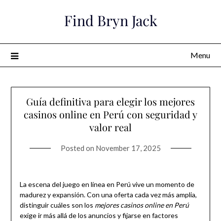
Skip
Find Bryn Jack
to
content
Menu
Guía definitiva para elegir los mejores
casinos online en Perú con seguridad y
valor real
Posted on
November 17, 2025
La escena del juego en línea en Perú vive un momento de
madurez y expansión. Con una oferta cada vez más amplia,
distinguir cuáles son los
mejores casinos online en Perú
exige ir más allá de los anuncios y fijarse en factores