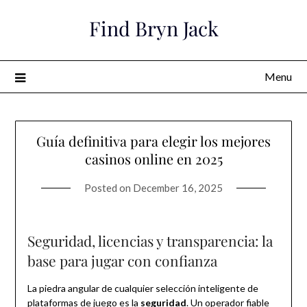
Skip
Find Bryn Jack
to
content
Menu
Guía definitiva para elegir los mejores
casinos online en 2025
Posted on
December 16, 2025
Seguridad, licencias y transparencia: la
base para jugar con confianza
La piedra angular de cualquier selección inteligente de
plataformas de juego es la
seguridad
. Un operador fiable