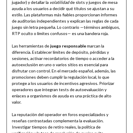
jugador) y detallar la
volatilidad
de slots y juegos de mesa
ayuda a los usuarios a decidir qué títulos se ajustan a su
estilo. Las plataformas más fiables proporcionan informes
de auditorías independientes y explican las reglas de cada
juego sin letra pequeña. Lo contrario —términos ambiguos,
RTP oculto o límites confusos— es una bandera roja.
Las herramientas de
juego responsable
marcan la
diferencia. Establecer límites de depósito, pérdidas y
sesiones, activar recordatorios de tiempo o acceder a la
autoexclusión en uno o varios sitios es esencial para
disfrutar con control. En el mercado español, además, las
promociones deben cumplir la regulación local, lo que
protege a los usuarios de incentivos agresivos. Priorizar
operadores que integran tests de autoevaluación y
enlaces a organismos de ayuda es una práctica de alto
valor.
La reputación del operador en foros especializados y
reseñas contrastadas complementa la evaluación.
Investigar tiempos de retiro reales, la política de