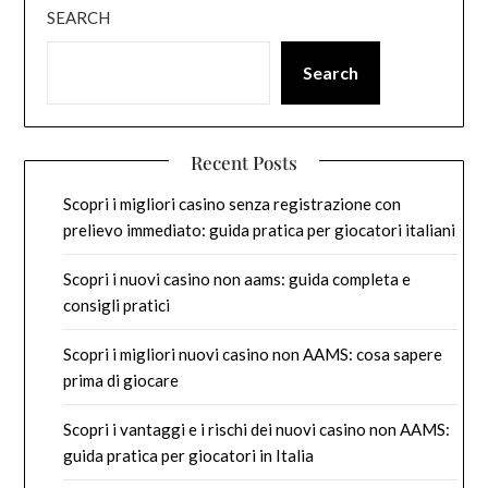
SEARCH
Search
Recent Posts
Scopri i migliori casino senza registrazione con
prelievo immediato: guida pratica per giocatori italiani
Scopri i nuovi casino non aams: guida completa e
consigli pratici
Scopri i migliori nuovi casino non AAMS: cosa sapere
prima di giocare
Scopri i vantaggi e i rischi dei nuovi casino non AAMS:
guida pratica per giocatori in Italia