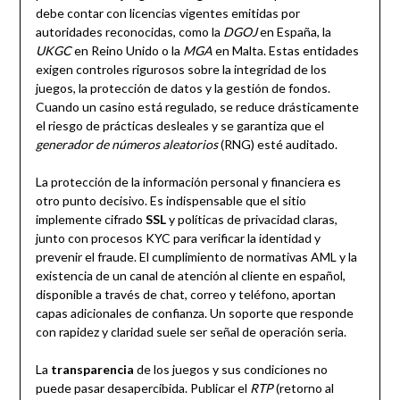
debe contar con licencias vigentes emitidas por
autoridades reconocidas, como la
DGOJ
en España, la
UKGC
en Reino Unido o la
MGA
en Malta. Estas entidades
exigen controles rigurosos sobre la integridad de los
juegos, la protección de datos y la gestión de fondos.
Cuando un casino está regulado, se reduce drásticamente
el riesgo de prácticas desleales y se garantiza que el
generador de números aleatorios
(RNG) esté auditado.
La protección de la información personal y financiera es
otro punto decisivo. Es indispensable que el sitio
implemente cifrado
SSL
y políticas de privacidad claras,
junto con procesos KYC para verificar la identidad y
prevenir el fraude. El cumplimiento de normativas AML y la
existencia de un canal de atención al cliente en español,
disponible a través de chat, correo y teléfono, aportan
capas adicionales de confianza. Un soporte que responde
con rapidez y claridad suele ser señal de operación seria.
La
transparencia
de los juegos y sus condiciones no
puede pasar desapercibida. Publicar el
RTP
(retorno al