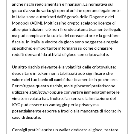
anche rischi regolamentari e finanziari. La normativa sul
gioco d’azzardo varia: gli operatori che operano legalmente
in Italia sono autorizzati dall’Agenzia delle Dogane e dei
Monopoli (ADM). Molti casinò crypto scelgono licenze di
altre giurisdizioni; ciò non li rende automaticamente illegali,
ma può complicare la tutela del consumatore e la gestione
fiscale. In Italia le vincite da gioco sono soggette a regole
specifiche: è importante informarsi su come dichiarare
redditi derivanti da attività di gioco con criptovalute.
Un altro rischio rilevante è la volatilità delle criptovalute:
depositare in token non stabilizzati può significare che
valore del tuo bankroll cambi drasticamente in poche ore.
Per mitigare questo rischio, molti giocatori preferiscono
utilizzare
stablecoin
oppure convertire immediatamente le
vincite in valuta fiat. Inoltre, l’assenza o la limitazione del
KYC può essere un vantaggio per la privacy ma
potenzialmente esporre a frodi o alla mancanza di ricorso in
caso di dispute.
Consigli pratici: aprire un wallet dedicato al gioco, testare