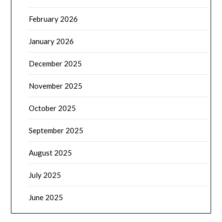
February 2026
January 2026
December 2025
November 2025
October 2025
September 2025
August 2025
July 2025
June 2025