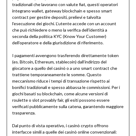
tradizionali che lavorano con valute fiat, questi operatori
integrano wallet, gateway blockchain e spesso smart
contract per gestire depositi, prelievi e talvolta
l’esecuzione dei giochi. L’utente accede con un account
che può richiedere o meno la verifica dell’identità a
seconda della politica KYC (Know Your Customer)
dell’operatore e della giurisdizione di riferimento.
I pagamenti avvengono trasferendo direttamente token
(es. Bitcoin, Ethereum, stablecoin) dall’indirizzo del
giocatore a quello del casinò o a uno smart contract che
trattiene temporaneamente le somme. Questo
meccanismo riduce i tempi di transazione rispetto ai
bonifici tradizionali e spesso abbassa le commissioni. Per i
giochi basati su blockchain, come alcune versioni di
roulette o slot provably fair, gli esiti possono essere
verificati pubblicamente sulla catena, garantendo maggiore
trasparenza.
Dal punto di vista operativo, i casinò crypto offrono
interfacce simili a quelle dei casinò online convenzionali: