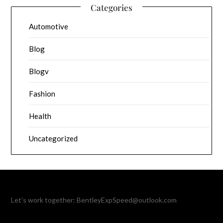
Categories
Automotive
Blog
Blogv
Fashion
Health
Uncategorized
Let’s work together:
BentleyExpSpeed@outlook.com