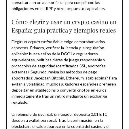
consultar con un asesor fiscal para cumplir con las
obligaciones en el IRPF y otros impuestos aplicables.
Cómo elegir y usar un crypto casino en
España: guía práctica y ejemplos reales
Elegir un
crypto casino
fiable exige comprobar varios
aspectos. Primero, verificar la licencia y la regulación
aplicable: busca sellos de la DGOJ o reguladores
equivalentes, políticas claras de juego responsable y
protocolos de seguridad (certificados SSL, auditorías
externas). Segundo, revisa los métodos de pago
soportados: ¿aceptan Bitcoin, Ethereum, stablecoins? Para
evitar la volatilidad, muchos jugadores españoles prefieren
depositar en stablecoins o convertir criptos en euros
inmediatamente tras un retiro mediante un exchange
regulado.
Un ejemplo de uso real: un jugador deposita 0.01 BTC
desde su wallet personal. Tras la confirmación en la
blockchain, el saldo aparece en la cuenta del casino y el