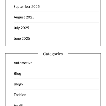
September 2025
August 2025
July 2025
June 2025
Categories
Automotive
Blog
Blogv
Fashion
Health