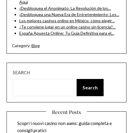
Aquí
¡Desbloquea el Anonimato: La Revolución de los…
¡Desbloquea una Nueva Era de Entretenimiento: Los…
Los mejores casinos online en México: cómo elegir…
¿Te conviene jugar en un online casino sin licencia?…
España Apuesta Online: Tu Guía Definitiva para el…
Category:
Blog
SEARCH
Search
Recent Posts
Scopri i nuovi casino non aams: guida completa e
consigli pratici