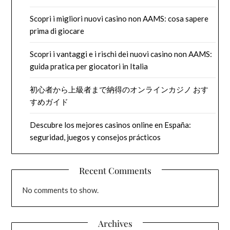
Scopri i migliori nuovi casino non AAMS: cosa sapere
prima di giocare
Scopri i vantaggi e i rischi dei nuovi casino non AAMS:
guida pratica per giocatori in Italia
初心者から上級者まで納得のオンラインカジノ おす
すめガイド
Descubre los mejores casinos online en España:
seguridad, juegos y consejos prácticos
Recent Comments
No comments to show.
Archives