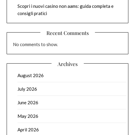
Scopri i nuovi casino non aams: guida completa e
consigli pratici
Recent Comments
No comments to show.
Archives
August 2026
July 2026
June 2026
May 2026
April 2026