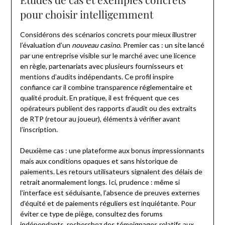
pour choisir intelligemment
Considérons des scénarios concrets pour mieux illustrer
l’évaluation d’un
nouveau casino
. Premier cas : un site lancé
par une entreprise visible sur le marché avec une licence
en règle, partenariats avec plusieurs fournisseurs et
mentions d’audits indépendants. Ce profil inspire
confiance car il combine transparence réglementaire et
qualité produit. En pratique, il est fréquent que ces
opérateurs publient des rapports d’audit ou des extraits
de RTP (retour au joueur), éléments à vérifier avant
l’inscription.
Deuxième cas : une plateforme aux bonus impressionnants
mais aux conditions opaques et sans historique de
paiements. Les retours utilisateurs signalent des délais de
retrait anormalement longs. Ici, prudence : même si
l’interface est séduisante, l’absence de preuves externes
d’équité et de paiements réguliers est inquiétante. Pour
éviter ce type de piège, consultez des forums
indépendants, recherchez des témoignages relatifs aux