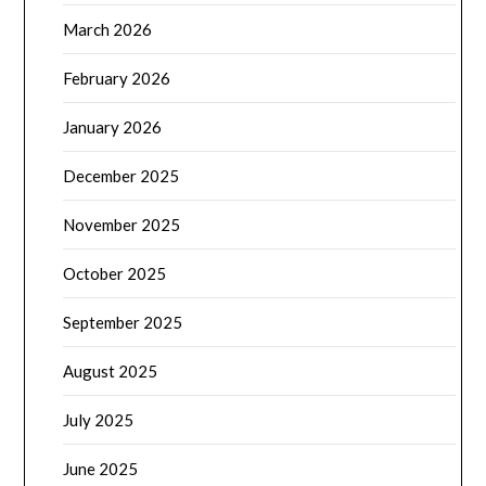
March 2026
February 2026
January 2026
December 2025
November 2025
October 2025
September 2025
August 2025
July 2025
June 2025