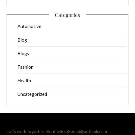
Categories
Automotive
Blog
Blogv
Fashion
Health
Uncategorized
Let’s work together:
BentleyExpSpeed@outlook.com