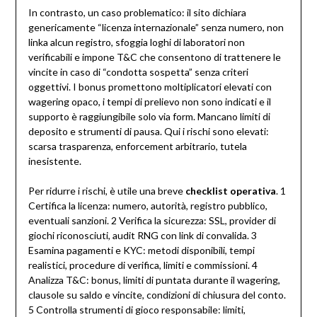
In contrasto, un caso problematico: il sito dichiara
genericamente “licenza internazionale” senza numero, non
linka alcun registro, sfoggia loghi di laboratori non
verificabili e impone T&C che consentono di trattenere le
vincite in caso di “condotta sospetta” senza criteri
oggettivi. I bonus promettono moltiplicatori elevati con
wagering opaco, i tempi di prelievo non sono indicati e il
supporto è raggiungibile solo via form. Mancano limiti di
deposito e strumenti di pausa. Qui i rischi sono elevati:
scarsa trasparenza, enforcement arbitrario, tutela
inesistente.
Per ridurre i rischi, è utile una breve
checklist operativa
. 1
Certifica la licenza: numero, autorità, registro pubblico,
eventuali sanzioni. 2 Verifica la sicurezza: SSL, provider di
giochi riconosciuti, audit RNG con link di convalida. 3
Esamina pagamenti e KYC: metodi disponibili, tempi
realistici, procedure di verifica, limiti e commissioni. 4
Analizza T&C: bonus, limiti di puntata durante il wagering,
clausole su saldo e vincite, condizioni di chiusura del conto.
5 Controlla strumenti di gioco responsabile: limiti,