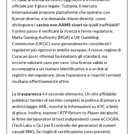
ufficiale per il gioco legale. Tuttavia, il mercato
internazionale propone piattaforme che operano con
licenze diverse, e la domanda chiave diventa: come
distinguere i
casino non AAMS sicuri
da quelli inaffidabili?
Il primo passo è verificare la
licenza
e l’ente regolatore:
Malta Gaming Authority (MGA) e UK Gambling
Commission (UKGC) sono generalmente considerati i
regolatori più rigorosi in ambito europeo; il nuovo regime di
Curacao (post-riforma) ha innalzato gli standard, ma
occorre valutare caso per caso. Una licenza valida si
accompagna a un numero identificativo e a un link al
registro del regolatore, dove l’operatore e i marchi correlati
risultano effettivamente attivi.
La
trasparenza
è il secondo elemento. Un sito affidabile
pubblica i termini di servizio completi, la politica di privacy e
antiriciclaggio AML, nonché le informazioni su KYC e limiti
di gioco. Inoltre, espone i
RTP
Return to Player dei giochi,
le firme dei laboratori di test indipendenti come eCOGRA,
iTech Labs o GLI per il controllo dei generatori di numeri
casuali RNG. Se i loghi di certificazione sono presenti,