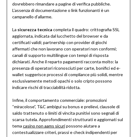
dovrebbero rimandare a pagine di verifica pubbliche.
L’assenza di documentazione o link funzionanti è un
campanello d’allarme.
La
sicurezza tecnica
completa il quadro: crittografia SSL
aggiornata, indicata dal lucchetto del browser e da
certificati validi; partnership con provider di giochi
affermati che non lavorano con operatori non conformi;
canali di supporto multilingue con tempi di risposta
dichiarati. Anche il reparto pagamenti racconta molto: la
presenza di operatori riconosciuti per carte, bonifici ed e-
wallet suggerisce processi di compliance più solidi, mentre
esclusivamente metodi opachi o solo cripto possono
indicare rischi di tracciabilità ridotta.
Infine, il comportamento commerciale: promozioni
“miracolose”, T&C ambigui su bonus e prelievi, clausole di
saldo trattenuto o limiti di vincita punitivi sono segnali di
scarsa tutela. Approfondimenti strutturati e aggiornati sul
tema
casino non aams sicuri
possono aiutare a
contestualizzare criteri, prassi e check indipendenti per