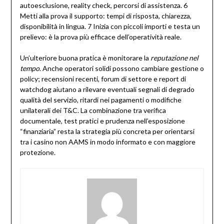
autoesclusione, reality check, percorsi di assistenza. 6
Metti alla prova il supporto: tempi di risposta, chiarezza,
disponibilità in lingua. 7 Inizia con piccoli importi e testa un
prelievo: è la prova più efficace dell’operatività reale.
Un’ulteriore buona pratica è monitorare la
reputazione nel
tempo
. Anche operatori solidi possono cambiare gestione o
policy; recensioni recenti, forum di settore e report di
watchdog aiutano a rilevare eventuali segnali di degrado
qualità del servizio, ritardi nei pagamenti o modifiche
unilaterali dei T&C. La combinazione tra verifica
documentale, test pratici e prudenza nell’esposizione
“finanziaria” resta la strategia più concreta per orientarsi
tra i casino non AAMS in modo informato e con maggiore
protezione.