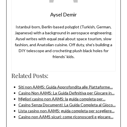
Aysel Demir
Istanbul-born, Berlin-based polyglot (Turkish, German,
Japanese) with a background in aerospace engineering.
Aysel writes with equal zeal about space tourism, slow
fashion, and Anatolian cuisine. Off duty, she’s building a
DIY telescope and crocheting plush black holes for
friends’ kids.
Related Posts:
Siti non AAMS: Guida Approfondita alle Piattaforme…
Casino Non AAMS: La Guida Definitiva per Giocare in…
Migliori casino non AAMS: la guida completa per…
Casino Senza Documenti: La Guida Completa al Gioco…
Lista casino non AAMS: guida completa per scegliere…
Casino non AAMS sicuri: come riconoscerli e giocare…