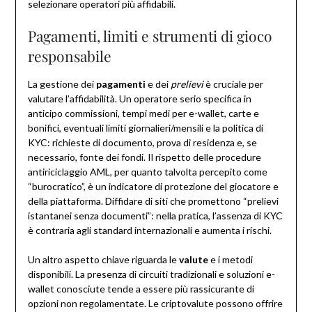
selezionare operatori più affidabili.
Pagamenti, limiti e strumenti di gioco
responsabile
La gestione dei
pagamenti
e dei
prelievi
è cruciale per
valutare l’affidabilità. Un operatore serio specifica in
anticipo commissioni, tempi medi per e-wallet, carte e
bonifici, eventuali limiti giornalieri/mensili e la politica di
KYC: richieste di documento, prova di residenza e, se
necessario, fonte dei fondi. Il rispetto delle procedure
antiriciclaggio AML, per quanto talvolta percepito come
“burocratico”, è un indicatore di protezione del giocatore e
della piattaforma. Diffidare di siti che promettono “prelievi
istantanei senza documenti”: nella pratica, l’assenza di KYC
è contraria agli standard internazionali e aumenta i rischi.
Un altro aspetto chiave riguarda le
valute
e i metodi
disponibili. La presenza di circuiti tradizionali e soluzioni e-
wallet conosciute tende a essere più rassicurante di
opzioni non regolamentate. Le criptovalute possono offrire