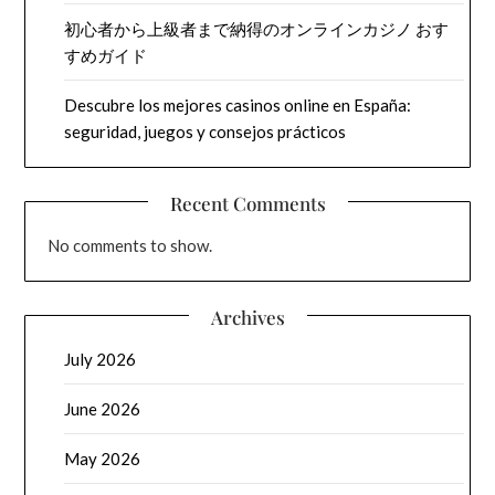
初心者から上級者まで納得のオンラインカジノ おす
すめガイド
Descubre los mejores casinos online en España:
seguridad, juegos y consejos prácticos
Recent Comments
No comments to show.
Archives
July 2026
June 2026
May 2026