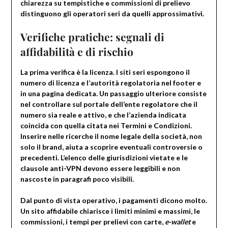
chiarezza su tempistiche e commissioni di prelievo
distinguono gli operatori seri da quelli approssimativi.
Verifiche pratiche: segnali di
affidabilità e di rischio
La prima verifica è la
licenza
. I siti seri espongono il
numero di licenza e l’autorità regolatoria nel footer e
in una pagina dedicata. Un passaggio ulteriore consiste
nel controllare sul portale dell’ente regolatore che il
numero sia reale e attivo, e che l’azienda indicata
coincida con quella citata nei Termini e Condizioni.
Inserire nelle ricerche il nome legale della società, non
solo il brand, aiuta a scoprire eventuali controversie o
precedenti. L’elenco delle giurisdizioni vietate e le
clausole anti-VPN devono essere leggibili e non
nascoste in paragrafi poco visibili.
Dal punto di vista operativo, i
pagamenti
dicono molto.
Un sito affidabile chiarisce i limiti minimi e massimi, le
commissioni, i tempi per prelievi con carte,
e-wallet
e