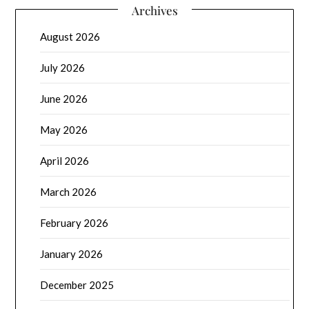
Archives
August 2026
July 2026
June 2026
May 2026
April 2026
March 2026
February 2026
January 2026
December 2025