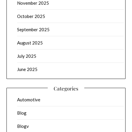
November 2025
October 2025
September 2025
August 2025
July 2025
June 2025
Categories
Automotive
Blog
Blogv