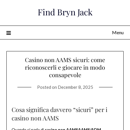
Skip
Find Bryn Jack
to
content
Menu
Casino non AAMS sicuri: come
riconoscerli e giocare in modo
consapevole
Posted on
December 8, 2025
Cosa significa davvero “sicuri” per i
casino non AAMS
Quando si parla di
casino non AAMSAAMS/ADM,