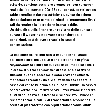
evitarlo, conviene scegliere promozioni con turnover
realistici (ad esempio 20x-35x sul bonus), contribution
table semplice e durata sufficiente, evitando schemi
che escludono gran parte dei giochi o impongono limiti
tali da rendere la liberazione impraticabile.
Un’abitudine utile è tenere un registro delle puntate
durante il wagering e salvare screenshot delle
condizioni, così da avere traccia in caso di
contestazione.
La gestione del rischio non si esaurisce nell’analisi
dell’operatore: include un piano personale di
gioco
responsabile
. Stabilire un budget fisso, impostare
limiti
in cassa, sfruttare i reminder di sessione e attivare il
timeout quando necessario sono pratiche efficaci.
Mantenere i fondi su un e-wallet dedicato separa la
cassa dal conto principale e riduce gli impulsi. In caso di
controversie, documentare ogni interazione, ricorrere
all’ADR collegato alla licenza e, se previsto, inviare un
reclamo formale con ID di transazioni e screenshot. La
scelta di piattaforme con reputazione stabile, audit