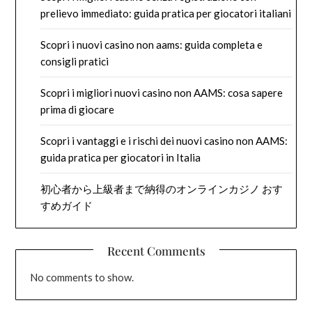
prelievo immediato: guida pratica per giocatori italiani
Scopri i nuovi casino non aams: guida completa e
consigli pratici
Scopri i migliori nuovi casino non AAMS: cosa sapere
prima di giocare
Scopri i vantaggi e i rischi dei nuovi casino non AAMS:
guida pratica per giocatori in Italia
初心者から上級者まで納得のオンラインカジノ おす
すめガイド
Recent Comments
No comments to show.