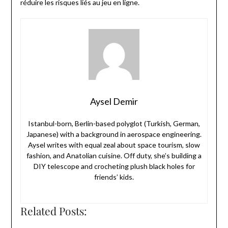
réduire les risques liés au jeu en ligne.
Aysel Demir
Istanbul-born, Berlin-based polyglot (Turkish, German,
Japanese) with a background in aerospace engineering.
Aysel writes with equal zeal about space tourism, slow
fashion, and Anatolian cuisine. Off duty, she’s building a
DIY telescope and crocheting plush black holes for
friends’ kids.
Related Posts: