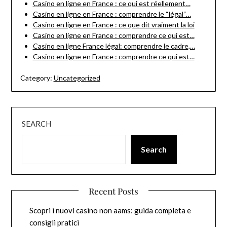
Casino en ligne en France : ce qui est réellement…
Casino en ligne en France : comprendre le “légal”…
Casino en ligne en France : ce que dit vraiment la loi
Casino en ligne en France : comprendre ce qui est…
Casino en ligne France légal: comprendre le cadre,…
Casino en ligne en France : comprendre ce qui est…
Category:
Uncategorized
SEARCH
Search
Recent Posts
Scopri i nuovi casino non aams: guida completa e
consigli pratici