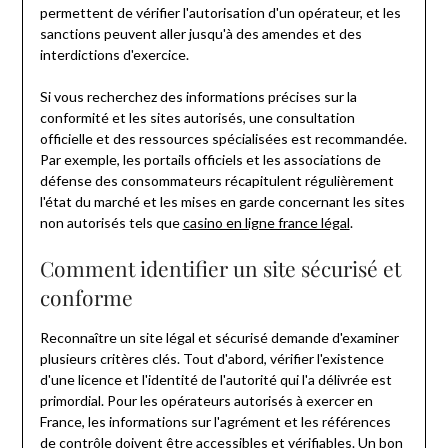
permettent de vérifier l'autorisation d'un opérateur, et les
sanctions peuvent aller jusqu'à des amendes et des
interdictions d'exercice.
Si vous recherchez des informations précises sur la
conformité et les sites autorisés, une consultation
officielle et des ressources spécialisées est recommandée.
Par exemple, les portails officiels et les associations de
défense des consommateurs récapitulent régulièrement
l'état du marché et les mises en garde concernant les sites
non autorisés tels que
casino en ligne france légal
.
Comment identifier un site sécurisé et
conforme
Reconnaître un site légal et sécurisé demande d'examiner
plusieurs critères clés. Tout d'abord, vérifier l'existence
d'une licence et l'identité de l'autorité qui l'a délivrée est
primordial. Pour les opérateurs autorisés à exercer en
France, les informations sur l'agrément et les références
de contrôle doivent être accessibles et vérifiables. Un bon