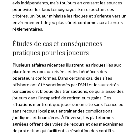
avis indépendants, mais toujours en croisant les sources
pour éviter les faux témoignages. En respectant ces
critères, un joueur minimise les risques et s'oriente vers un
environnement de jeu plus sûr et conforme aux attentes
réglementaires.
Études de cas et conséquences
pratiques pour les joueurs
Plusieurs affaires récentes illustrent les risques liés aux
plateformes non autorisées et les bénéfices des
opérateurs conformes. Dans certains cas, des sites
offshore ont été sanctionnés par l'ANJ et les autorités
bancaires ont bloqué des transactions, ce qui a laissé des
joueurs dans l'incapacité de retirer leurs gains. Ces
situations montrent que jouer sur un site sans licence ou
sans recours local peut entraîner des complications
juridiques et financières. À l'inverse, les plateformes
agréées offrent des voies de recours et des mécanismes
de protection qui facilitent la résolution des conflits.