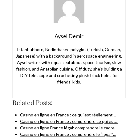
Aysel Demir
Istanbul-born, Berlin-based polyglot (Turkish, German,
Japanese) with a background in aerospace engineering.
Aysel writes with equal zeal about space tourism, slow
fashion, and Anatolian cuisine. Off duty, she’s building a
DIY telescope and crocheting plush black holes for
friends’ kids.
Related Posts:
Casino en ligne en France : ce qui est réellement…
Casino en ligne en France : comprendre ce qui est…
Casino en ligne France légal: comprendre le cadre,…
Casino en ligne en France : comprendre le “légal”…