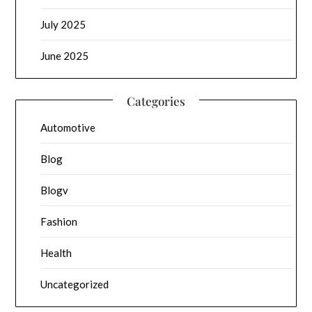
July 2025
June 2025
Categories
Automotive
Blog
Blogv
Fashion
Health
Uncategorized