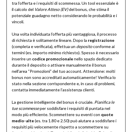
tra l’offerta e i requisiti di scommessa. Un tool essenziale è
il calcolo del
Valore Atteso (EV)
del bonus, che stima il
potenziale guadagno netto considerando le probabilità e i
vincoli.
Una volta individuata l’offerta più vantaggiosa, il processo
di richiesta è solitamente lineare. Dopo la
registrazione
(completa e verificata), effettua un
deposito
conforme ai
termini (es. importo minimo richiesto). Spesso è necessario
inserire un
codice promozionale
nello spazio dedicato
durante il deposito o attivare manualmente il bonus
nell’area “Promozioni” del tuo account. Attenzione: molti
bonus non sono accreditati automaticamente! Verifica lo
stato nella sezione corrispondente e, in caso di problemi,
contatta immediatamente l’assistenza clienti.
La gestione intelligente del bonus è cruciale.
Pianifica le
tue scommesse
per soddisfare i requisiti di puntata nel
modo più efficiente. Scommettere su eventi con
quote
medio-alte
(es. tra 1.80 e 2.50) può aiutare a soddisfare i
requisiti più velocemente rispetto a scommettere su