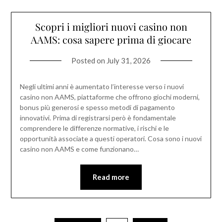
Scopri i migliori nuovi casino non
AAMS: cosa sapere prima di giocare
Posted on
July 31, 2026
Negli ultimi anni è aumentato l’interesse verso i nuovi
casino non AAMS, piattaforme che offrono giochi moderni,
bonus più generosi e spesso metodi di pagamento
innovativi. Prima di registrarsi però è fondamentale
comprendere le differenze normative, i rischi e le
opportunità associate a questi operatori. Cosa sono i nuovi
casino non AAMS e come funzionano…
Read more