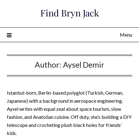
Skip
Find Bryn Jack
to
content
Menu
Author:
Aysel Demir
Istanbul-born, Berlin-based polyglot (Turkish, German,
Japanese) with a background in aerospace engineering.
Aysel writes with equal zeal about space tourism, slow
fashion, and Anatolian cuisine. Off duty, she’s building a DIY
telescope and crocheting plush black holes for friends’
kids.