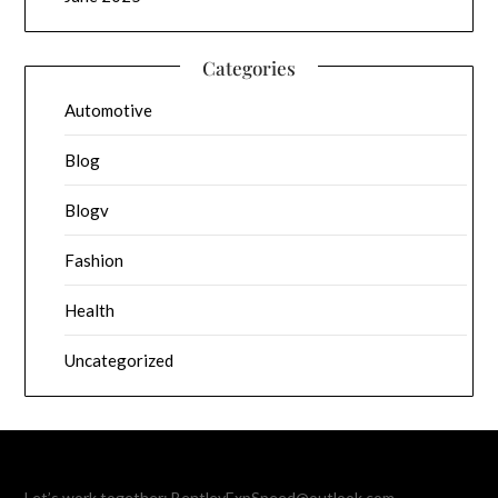
Categories
Automotive
Blog
Blogv
Fashion
Health
Uncategorized
Let’s work together:
BentleyExpSpeed@outlook.com