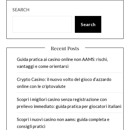
SEARCH
Search
Recent Posts
Guida pratica ai casino online non AAMS: rischi,
vantaggi e come orientarsi
Crypto Casino: il nuovo volto del gioco d’azzardo
online con le criptovalute
Scopri i migliori casino senza registrazione con
prelievo immediato: guida pratica per giocatori italiani
Scopri i nuovi casino non aams: guida completa e
consigli pratici