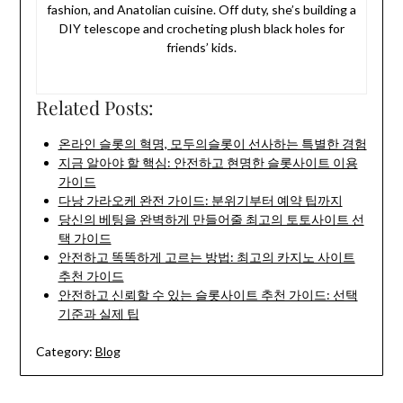
fashion, and Anatolian cuisine. Off duty, she’s building a
DIY telescope and crocheting plush black holes for
friends’ kids.
Related Posts:
온라인 슬롯의 혁명, 모두의슬롯이 선사하는 특별한 경험
지금 알아야 할 핵심: 안전하고 현명한 슬롯사이트 이용
가이드
다낭 가라오케 완전 가이드: 분위기부터 예약 팁까지
당신의 베팅을 완벽하게 만들어줄 최고의 토토사이트 선
택 가이드
안전하고 똑똑하게 고르는 방법: 최고의 카지노 사이트
추천 가이드
안전하고 신뢰할 수 있는 슬롯사이트 추천 가이드: 선택
기준과 실제 팁
Category:
Blog