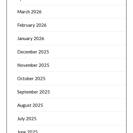
March 2026
February 2026
January 2026
December 2025
November 2025
October 2025
September 2025
August 2025
July 2025
June 2025