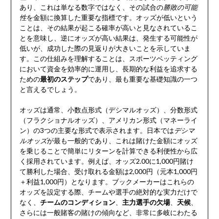
あり、これは単なる数字ではなく、その試合の
勝敗の可能
性
を金額に換算した重要な指標です。オッズが低いという
ことは、その結果が起こる確率が高いと見なされているこ
とを意味し、逆にオッズが高い結果は、発生する可能性が
低いが、成功した際の見返りが大きいことを示していま
す。この仕組みを理解することは、スポーツベッティング
において資金を効率的に運用し、長期的な利益を追求する
ための
最初のステップ
であり、最も重要な基礎知識の一つ
と言えるでしょう。
オッズは通常、小数点形式（デシマルオッズ）、分数形式
（フラクショナルオッズ）、アメリカン形式（マネーライ
ン）の3つの主要な形式で表示されます。日本では
デシマ
ルオッズ
が最も一般的であり、これは賭けた金額にオッズ
を乗じることで簡単にリターンを計算できる利便性から広
く採用されています。例えば、オッズ2.00に1,000円賭け
て勝利した場合、受け取れる金額は2,000円（元本1,000円
＋利益1,000円）となります。ブックメーカーはこれらの
オッズを設定する際、チームや選手の絶対的な実力だけで
なく、
チームのコンディション
、
主力選手の欠場
、
天候
、
さらには一般賭客の賭けの傾向など、非常に多岐にわたる