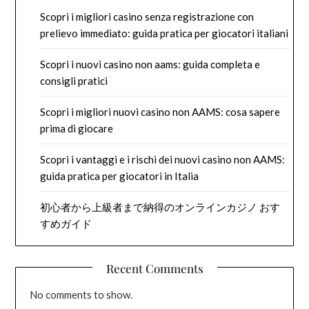
Scopri i migliori casino senza registrazione con
prelievo immediato: guida pratica per giocatori italiani
Scopri i nuovi casino non aams: guida completa e
consigli pratici
Scopri i migliori nuovi casino non AAMS: cosa sapere
prima di giocare
Scopri i vantaggi e i rischi dei nuovi casino non AAMS:
guida pratica per giocatori in Italia
初心者から上級者まで納得のオンラインカジノ おす
すめガイド
Recent Comments
No comments to show.