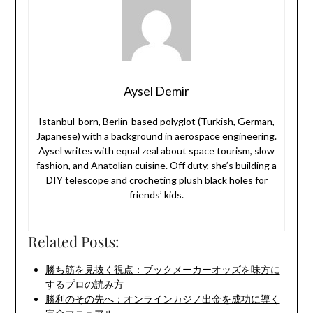
Aysel Demir
Istanbul-born, Berlin-based polyglot (Turkish, German,
Japanese) with a background in aerospace engineering.
Aysel writes with equal zeal about space tourism, slow
fashion, and Anatolian cuisine. Off duty, she’s building a
DIY telescope and crocheting plush black holes for
friends’ kids.
Related Posts:
勝ち筋を見抜く視点：ブックメーカーオッズを味方に
するプロの読み方
勝利のその先へ：オンラインカジノ出金を成功に導く