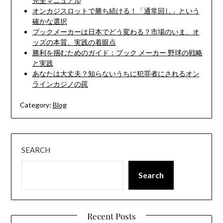
完全マニュアル
オンカジスロットで勝ち続ける！「通常回し」という
確かな選択
ブックメーカーは日本でどう変わる？市場のいま、オ
ッズの本質、実践の着眼点
勝利を掴むためのガイド：ブック メーカー 野球の戦略
と実践
あなたは大丈夫？知らないうちに犯罪者にされるオン
ラインカジノの罠
Category:
Blog
SEARCH
Search
Recent Posts