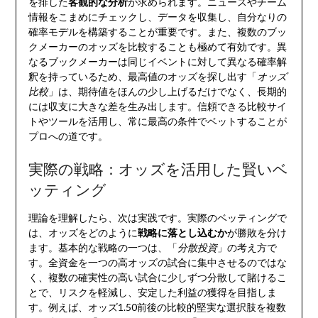
を排した
客観的な分析
が求められます。ニュースやチーム
情報をこまめにチェックし、データを収集し、自分なりの
確率モデルを構築することが重要です。また、複数のブッ
クメーカーのオッズを比較することも極めて有効です。異
なるブックメーカーは同じイベントに対して異なる確率解
釈を持っているため、最高値のオッズを探し出す「
オッズ
比較
」は、期待値をほんの少し上げるだけでなく、長期的
には収支に大きな差を生み出します。信頼できる比較サイ
トやツールを活用し、常に最高の条件でベットすることが
プロへの道です。
実際の戦略：オッズを活用した賢いベ
ッティング
理論を理解したら、次は実践です。実際のベッティングで
は、オッズをどのように
戦略に落とし込むか
が勝敗を分け
ます。基本的な戦略の一つは、「
分散投資
」の考え方で
す。全資金を一つの高オッズの試合に集中させるのではな
く、複数の確実性の高い試合に少しずつ分散して賭けるこ
とで、リスクを軽減し、安定した利益の獲得を目指しま
す。例えば、オッズ1.50前後の比較的堅実な選択肢を複数