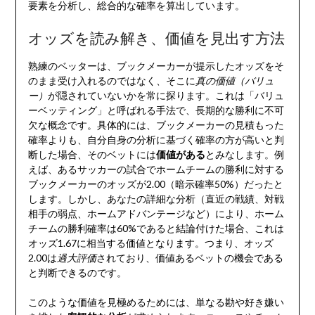
要素を分析し、総合的な確率を算出しています。
オッズを読み解き、価値を見出す方法
熟練のベッターは、ブックメーカーが提示したオッズをそ
のまま受け入れるのではなく、そこに
真の価値（バリュ
ー）
が隠されていないかを常に探ります。これは「バリュ
ーベッティング」と呼ばれる手法で、長期的な勝利に不可
欠な概念です。具体的には、ブックメーカーの見積もった
確率よりも、自分自身の分析に基づく確率の方が高いと判
断した場合、そのベットには
価値がある
とみなします。例
えば、あるサッカーの試合でホームチームの勝利に対する
ブックメーカーのオッズが2.00（暗示確率50%）だったと
します。しかし、あなたの詳細な分析（直近の戦績、対戦
相手の弱点、ホームアドバンテージなど）により、ホーム
チームの勝利確率は60%であると結論付けた場合、これは
オッズ1.67に相当する価値となります。つまり、オッズ
2.00は
過大評価
されており、価値あるベットの機会である
と判断できるのです。
このような価値を見極めるためには、単なる勘や好き嫌い