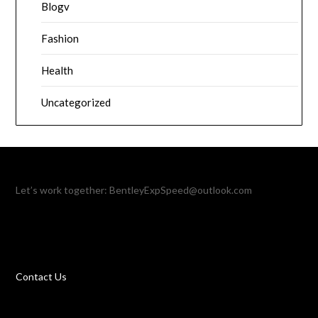
Blogv
Fashion
Health
Uncategorized
Let’s work together:
BentleyExpSpeed@outlook.com
Contact Us