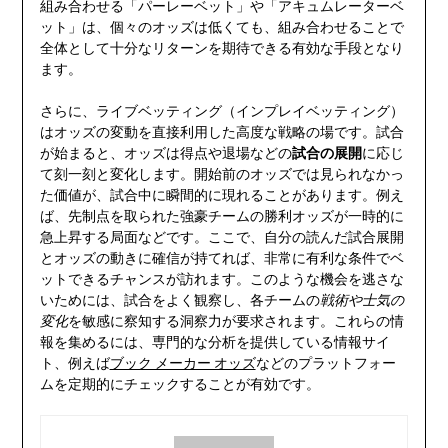
組み合わせる「パーレーベット」や「アキュムレーターベ
ット」は、個々のオッズは低くても、組み合わせることで
全体として十分なリターンを期待できる有効な手段となり
ます。
さらに、ライブベッティング（インプレイベッティング）
はオッズの変動を直接利用した高度な戦略の場です。試合
が始まると、オッズは得点や退場などの
試合の展開
に応じ
て刻一刻と変化します。開始前のオッズでは見られなかっ
た価値が、試合中に瞬間的に現れることがあります。例え
ば、先制点を取られた強豪チームの勝利オッズが一時的に
急上昇する局面などです。ここで、自分の読んだ試合展開
とオッズの動きに確信が持てれば、非常に有利な条件でベ
ットできるチャンスが訪れます。このような機会を逃さな
いためには、試合をよく観察し、各チームの
戦術や士気の
変化
を敏感に察知する洞察力が要求されます。これらの情
報を集めるには、専門的な分析を提供している情報サイ
ト、例えば
ブック メーカー オッズ
などのプラットフォー
ムを定期的にチェックすることが有効です。