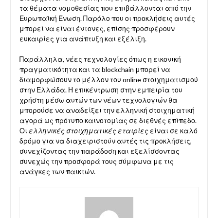
τα θέματα νομοθεσίας που επιβάλλονται από την
Ευρωπαϊκή Ένωση. Παρόλο που οι προκλήσεις αυτές
μπορεί να είναι έντονες, επίσης προσφέρουν
ευκαιρίες για ανάπτυξη και εξέλιξη.
Παράλληλα, νέες τεχνολογίες όπως η εικονική
πραγματικότητα και τα blockchain μπορεί να
διαμορφώσουν το μέλλον του online στοιχηματισμού
στην Ελλάδα. Η επικέντρωση στην εμπειρία του
χρήστη μέσω αυτών των νέων τεχνολογιών θα
μπορούσε να αναδείξει την ελληνική στοιχηματική
αγορά ως πρότυπο καινοτομίας σε διεθνές επίπεδο.
Οι
ελληνικές στοιχηματικές εταιρίες
είναι σε καλό
δρόμο για να διαχειριστούν αυτές τις προκλήσεις,
συνεχίζοντας την παράδοση και εξελίσσοντας
συνεχώς την προσφορά τους σύμφωνα με τις
ανάγκες των παικτών.