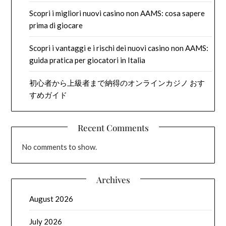
Scopri i migliori nuovi casino non AAMS: cosa sapere
prima di giocare
Scopri i vantaggi e i rischi dei nuovi casino non AAMS:
guida pratica per giocatori in Italia
初心者から上級者まで納得のオンラインカジノ おす
すめガイド
Recent Comments
No comments to show.
Archives
August 2026
July 2026