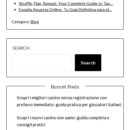
Shuffle, Flap, Repeat: Your Complete Guide to Tap…
España Apuesta Online: Tu Guía Definitiva para el…
Category:
Blog
SEARCH
Search
Recent Posts
Scopri i migliori casino senza registrazione con
prelievo immediato: guida pratica per giocatori italiani
Scopri i nuovi casino non aams: guida completa e
consigli pratici