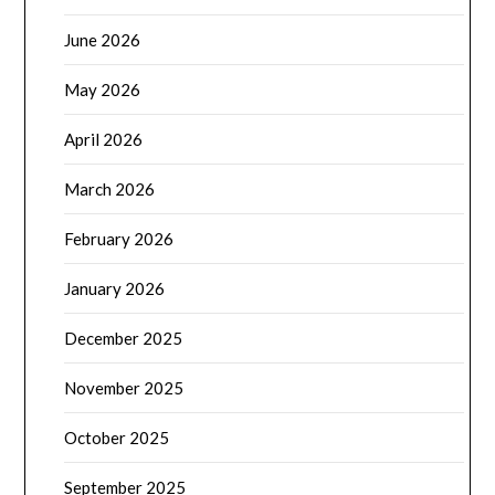
June 2026
May 2026
April 2026
March 2026
February 2026
January 2026
December 2025
November 2025
October 2025
September 2025