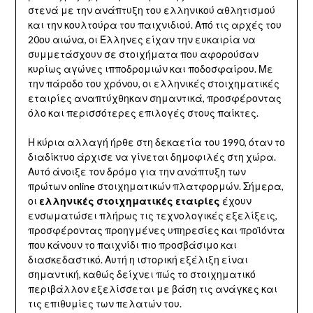
στενά με την ανάπτυξη του ελληνικού αθλητισμού
και την κουλτούρα του παιχνιδιού. Από τις αρχές του
20ου αιώνα, οι Έλληνες είχαν την ευκαιρία να
συμμετάσχουν σε στοιχήματα που αφορούσαν
κυρίως αγώνες ιπποδρομιών και ποδοσφαίρου. Με
την πάροδο του χρόνου, οι ελληνικές στοιχηματικές
εταιρίες αναπτύχθηκαν σημαντικά, προσφέροντας
όλο και περισσότερες επιλογές στους παίκτες.
Η κύρια αλλαγή ήρθε στη δεκαετία του 1990, όταν το
διαδίκτυο άρχισε να γίνεται δημοφιλές στη χώρα.
Αυτό άνοιξε τον δρόμο για την ανάπτυξη των
πρώτων online στοιχηματικών πλατφορμών. Σήμερα,
οι
ελληνικές στοιχηματικές εταιρίες
έχουν
ενσωματώσει πλήρως τις τεχνολογικές εξελίξεις,
προσφέροντας προηγμένες υπηρεσίες και προϊόντα
που κάνουν το παιχνίδι πιο προσβάσιμο και
διασκεδαστικό. Αυτή η ιστορική εξέλιξη είναι
σημαντική, καθώς δείχνει πώς το στοιχηματικό
περιβάλλον εξελίσσεται με βάση τις ανάγκες και
τις επιθυμίες των πελατών του.