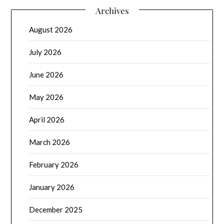
Archives
August 2026
July 2026
June 2026
May 2026
April 2026
March 2026
February 2026
January 2026
December 2025