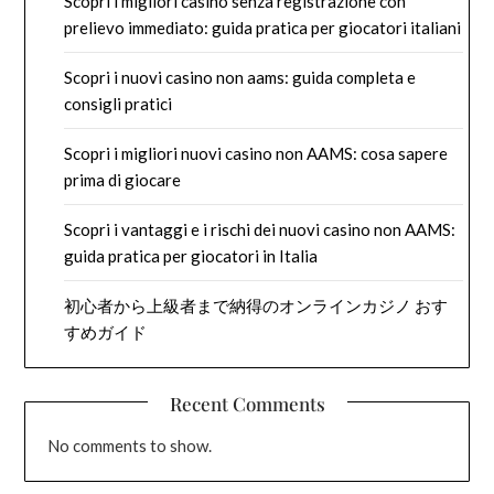
Scopri i migliori casino senza registrazione con
prelievo immediato: guida pratica per giocatori italiani
Scopri i nuovi casino non aams: guida completa e
consigli pratici
Scopri i migliori nuovi casino non AAMS: cosa sapere
prima di giocare
Scopri i vantaggi e i rischi dei nuovi casino non AAMS:
guida pratica per giocatori in Italia
初心者から上級者まで納得のオンラインカジノ おす
すめガイド
Recent Comments
No comments to show.